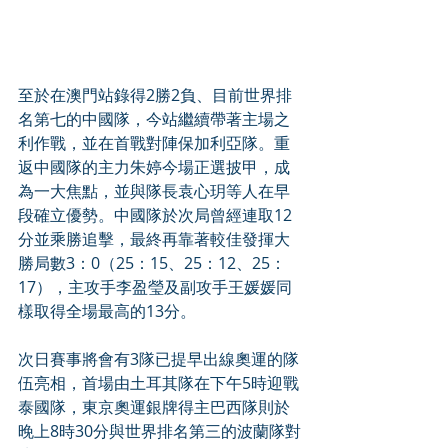
至於在澳門站錄得2勝2負、目前世界排
名第七的中國隊，今站繼續帶著主場之
利作戰，並在首戰對陣保加利亞隊。重
返中國隊的主力朱婷今場正選披甲，成
為一大焦點，並與隊長袁心玥等人在早
段確立優勢。中國隊於次局曾經連取12
分並乘勝追擊，最終再靠著較佳發揮大
勝局數3：0（25：15、25：12、25：
17），主攻手李盈瑩及副攻手王媛媛同
樣取得全場最高的13分。
次日賽事將會有3隊已提早出線奧運的隊
伍亮相，首場由土耳其隊在下午5時迎戰
泰國隊，東京奧運銀牌得主巴西隊則於
晚上8時30分與世界排名第三的波蘭隊對