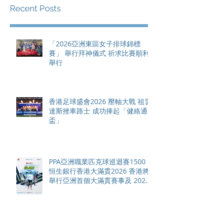
Recent Posts
「2026亞洲東區女子排球錦標
賽」 舉行拜神儀式 祈求比賽順利
舉行
香港足球盛會2026 壓軸大戰 祖雲
達斯挫車路士 成功捧起「健絡通
盃」
PPA亞洲職業匹克球巡迴賽1500 -
恒生銀行香港大滿貫2026 香港將
舉行亞洲首個大滿貫賽事及 2026
賽季最終戰 總獎金高達 110 萬美
元