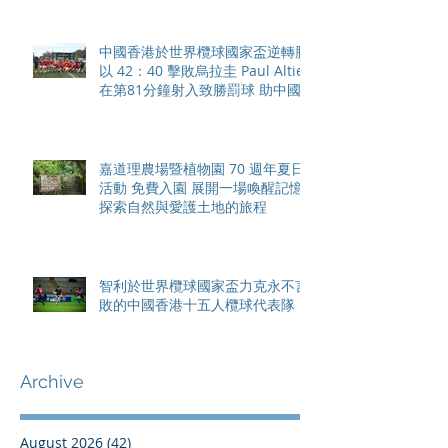
中國香港於世界欖球國家盃逆轉勝
以 42：40 擊敗烏拉圭 Paul Altier
在第81分鐘射入致勝罰球 助中國
香港隊在國家盃中取得首勝
嘉道理農場暨植物園 70 週年夏日
活動 免費入園 展開一場喚醒記憶
探索自然與愛護土地的旅程
智利於世界欖球國家盃力克永不言
敗的中國香港十五人欖球代表隊
Archive
August 2026
(42)
42 posts