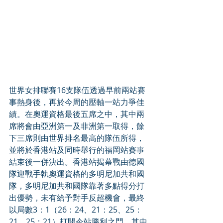
世界女排聯賽16支隊伍透過早前兩站賽
事熱身後，再於今周的壓軸一站力爭佳
績。在奧運資格最後五席之中，其中兩
席將會由亞洲第一及非洲第一取得，餘
下三席則由世界排名最高的隊伍所得，
並將於香港站及同時舉行的福岡站賽事
結束後一併決出。香港站揭幕戰由德國
隊迎戰手執奧運資格的多明尼加共和國
隊，多明尼加共和國隊靠著多點得分打
出優勢，未有給予對手反超機會，最終
以局數3：1（26：24、21：25、25：
21、25：21）打開今站勝利之門，其中