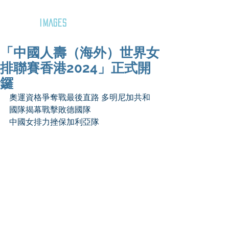
GOZAR
IMAGES
「中國人壽（海外）世界女
排聯賽香港2024」正式開
鑼
奧運資格爭奪戰最後直路 多明尼加共和
國隊揭幕戰擊敗德國隊
中國女排力挫保加利亞隊