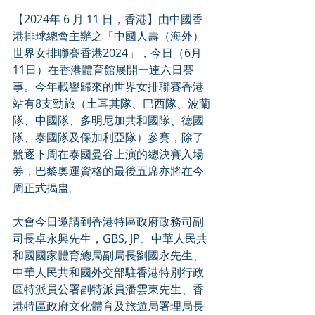
【2024年 6 月 11 日，香港】由中國香
港排球總會主辦之「中國人壽（海外）
世界女排聯賽香港2024」，今日（6月
11日）在香港體育館展開一連六日賽
事。今年載譽歸來的世界女排聯賽香港
站有8支勁旅（土耳其隊、巴西隊、波蘭
隊、中國隊、多明尼加共和國隊、德國
隊、泰國隊及保加利亞隊）參賽，除了
競逐下周在泰國曼谷上演的總決賽入場
券，巴黎奧運資格的最後五席亦將在今
周正式揭盅。
大會今日邀請到香港特區政府政務司副
司長卓永興先生，GBS, JP、中華人民共
和國國家體育總局副局長劉國永先生、
中華人民共和國外交部駐香港特別行政
區特派員公署副特派員潘雲東先生、香
港特區政府文化體育及旅遊局署理局長