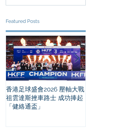
Featured Posts
香港足球盛會2026 壓軸大戰
PPA亞洲職業
祖雲達斯挫車路士 成功捧起
1500 - 恒
「健絡通盃」
2026 香港將舉行亞洲首個大
滿貫賽事及 20
總獎金高達 11