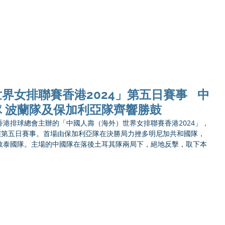
Ho
界女排聯賽香港2024」第五日賽事 中
 波蘭隊及保加利亞隊齊響勝鼓
國香港排球總會主辦的「中國人壽（海外）世界女排聯賽香港2024」，
演第五日賽事。首場由保加利亞隊在決勝局力挫多明尼加共和國隊，
敗泰國隊。主場的中國隊在落後土耳其隊兩局下，絕地反擊，取下本