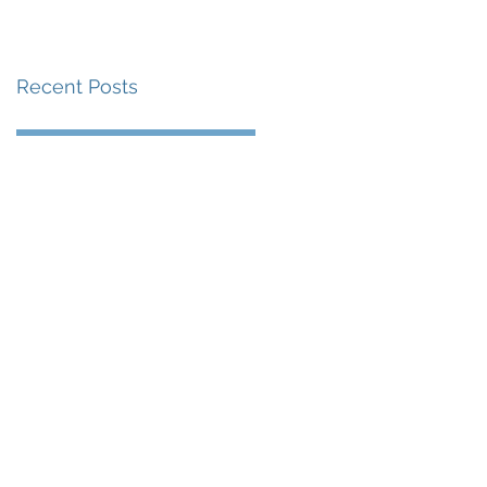
賽事及 2026 賽季最
戰 總獎金高達 110 萬
Recent Posts
美元