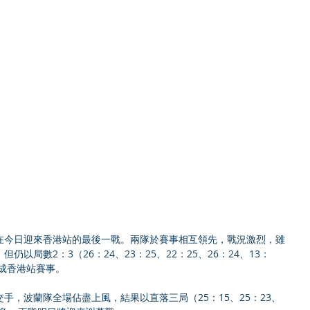
在今日迎來香港站的最後一戰。兩隊於賽事相互領先，戰況激烈，雖
以局數2：3（26：24、23：25、22：25、26：24、13：
完成香港站賽事。
手，波蘭隊全場佔盡上風，結果以直落三局（25：15、25：23、