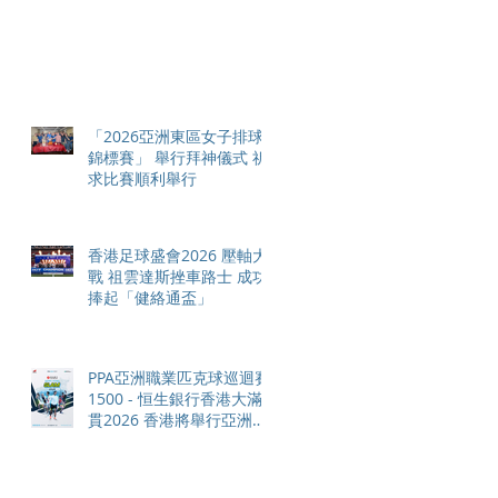
「2026亞洲東區女子排球
錦標賽」 舉行拜神儀式 祈
求比賽順利舉行
香港足球盛會2026 壓軸大
戰 祖雲達斯挫車路士 成功
捧起「健絡通盃」
PPA亞洲職業匹克球巡迴賽
1500 - 恒生銀行香港大滿
貫2026 香港將舉行亞洲首
個大滿貫賽事及 2026 賽季
最終戰 總獎金高達 110 萬
美元