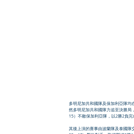
多明尼加共和國隊及保加利亞隊均
然多明尼加共和國隊力追至決勝局，但仍
15）不敵保加利亞隊，以2勝2負
其後上演的賽事由波蘭隊及泰國隊交