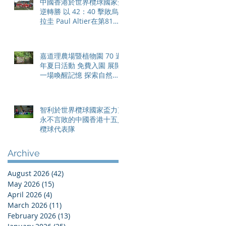
中國香港於世界欖球國家盃
逆轉勝 以 42：40 擊敗烏
拉圭 Paul Altier在第81分
鐘射入致勝罰球 助中國香
港隊在國家盃中取得首勝
嘉道理農場暨植物園 70 週
年夏日活動 免費入園 展開
一場喚醒記憶 探索自然與
愛護土地的旅程
智利於世界欖球國家盃力克
永不言敗的中國香港十五人
欖球代表隊
Archive
August 2026
(42)
42 posts
May 2026
(15)
15 posts
April 2026
(4)
4 posts
March 2026
(11)
11 posts
February 2026
(13)
13 posts