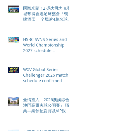
國際米蘭 12 碼大戰力克曼
城奪得香港足球盛會「朝日
啤酒盃」 全場逾4萬名球迷
狂熱歡呼
HSBC SVNS Series and
World Championship
2027 schedule
confirmed as road to Los
Angeles 2028 gathers
pace
WXV Global Series
Challenger 2026 match
schedule confirmed
全情投入「2026澳娛綜合
澳門高爾夫球公開賽」 職
業—業餘配對賽及VIP觀賽
體驗 限時隆重登場