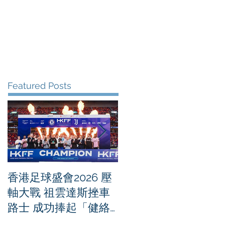
me
News
Albums
Contact
Featured Posts
香港足球盛會2026 壓
PPA亞洲職業匹克球
軸大戰 祖雲達斯挫車
迴賽1500 - 恒生銀行
路士 成功捧起「健絡
香港大滿貫2026 香港
通盃」
將舉行亞洲首個大滿