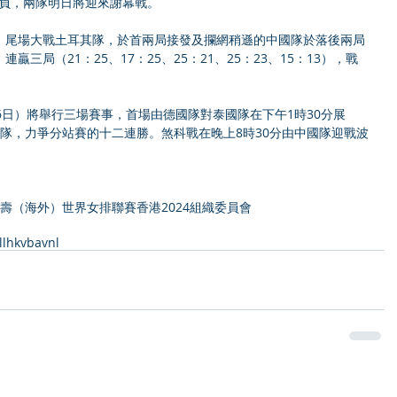
勝1負，兩隊明日將迎來謝幕戰。
，尾場大戰土耳其隊，於首兩局接發及攔網稍遜的中國隊於落後兩局
三局（21：25、17：25、25：21、25：23、15：13），戰
6日）將舉行三場賽事，首場由德國隊對泰國隊在下午1時30分展
隊，力爭分站賽的十二連勝。煞科戰在晚上8時30分由中國隊迎戰波
 / 中國人壽（海外）世界女排聯賽香港2024組織委員會
ll
hkvba
vnl