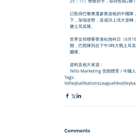
25：17）擊敗對手，取得暫績2
已取得巴黎奧運參賽資格的中國隊
下，加強攻勢，並成功上演大逆轉，連贏
勝土耳其隊。
世界女排聯賽香港站煞科日（6月1
開，巴西隊則在下午5時大戰土耳其
蘭隊。
資料及相片來源 : 
Yello Marketing 奕朗體育
Tags:
VolleyballNationsLeague
hkvolleyba
Comments