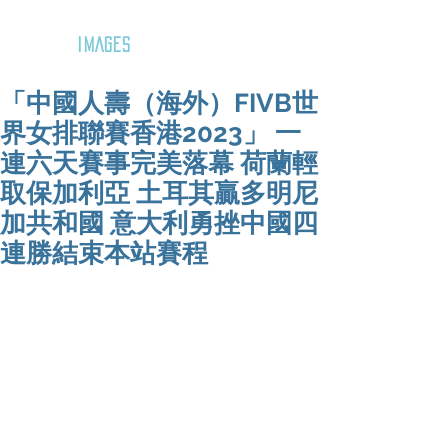
GOZAR
IMAGES
「中國人壽（海外）FIVB世
界女排聯賽香港2023」 一
連六天賽事完美落幕 荷蘭輕
取保加利亞 土耳其贏多明尼
加共和國 意大利勇挫中國四
連勝結束本站賽程