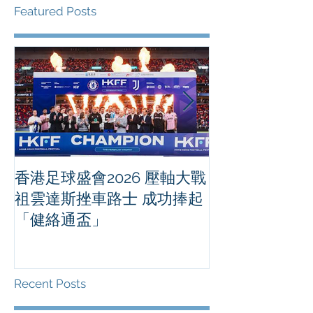
Featured Posts
香港足球盛會2026 壓軸大戰
PPA亞洲職業
祖雲達斯挫車路士 成功捧起
1500 - 恒
「健絡通盃」
2026 香港將舉行亞洲首個大
滿貫賽事及 20
總獎金高達 11
Recent Posts