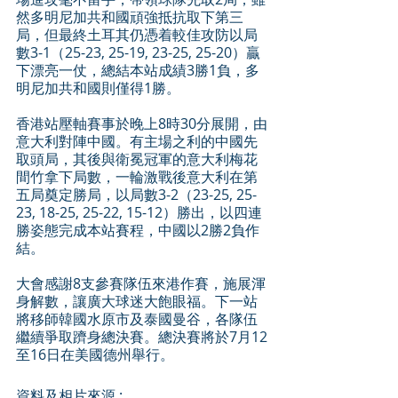
然多明尼加共和國頑強抵抗取下第三
局，但最終土耳其仍憑着較佳攻防以局
數3-1（25-23, 25-19, 23-25, 25-20）贏
下漂亮一仗，總結本站成績3勝1負，多
明尼加共和國則僅得1勝。
香港站壓軸賽事於晚上8時30分展開，由
意大利對陣中國。有主場之利的中國先
取頭局，其後與衛冕冠軍的意大利梅花
間竹拿下局數，一輪激戰後意大利在第
五局奠定勝局，以局數3-2（23-25, 25-
23, 18-25, 25-22, 15-12）勝出，以四連
勝姿態完成本站賽程，中國以2勝2負作
結。
大會感謝8支參賽隊伍來港作賽，施展渾
身解數，讓廣大球迷大飽眼福。下一站
將移師韓國水原市及泰國曼谷，各隊伍
繼續爭取躋身總決賽。總決賽將於7月12
至16日在美國德州舉行。
資料及相片來源 : 