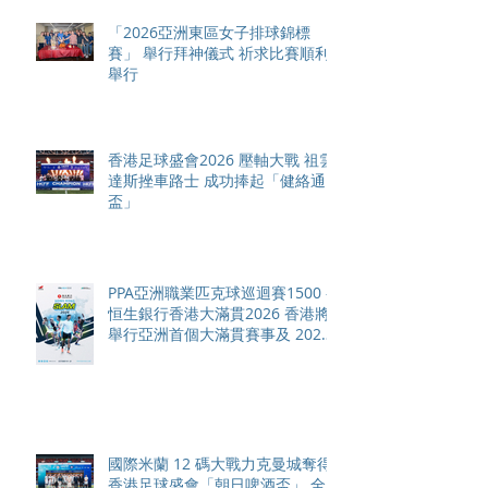
「2026亞洲東區女子排球錦標
賽」 舉行拜神儀式 祈求比賽順利
舉行
香港足球盛會2026 壓軸大戰 祖雲
達斯挫車路士 成功捧起「健絡通
盃」
PPA亞洲職業匹克球巡迴賽1500 -
恒生銀行香港大滿貫2026 香港將
舉行亞洲首個大滿貫賽事及 2026
賽季最終戰 總獎金高達 110 萬美
元
國際米蘭 12 碼大戰力克曼城奪得
香港足球盛會「朝日啤酒盃」 全