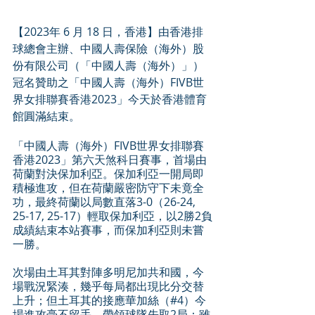
【2023年 6 月 18 日，香港】由香港排
球總會主辦、中國人壽保險（海外）股
份有限公司（「中國人壽（海外）」）
冠名贊助之「中國人壽（海外）FIVB世
界女排聯賽香港2023」今天於香港體育
館圓滿結束。
「中國人壽（海外）FIVB世界女排聯賽
香港2023」第六天煞科日賽事，首場由
荷蘭對決保加利亞。保加利亞一開局即
積極進攻，但在荷蘭嚴密防守下未竟全
功，最終荷蘭以局數直落3-0（26-24, 
25-17, 25-17）輕取保加利亞，以2勝2負
成績結束本站賽事，而保加利亞則未嘗
一勝。
次場由土耳其對陣多明尼加共和國，今
場戰況緊湊，幾乎每局都出現比分交替
上升；但土耳其的接應華加絲（#4）今
場進攻毫不留手，帶領球隊先取2局；雖