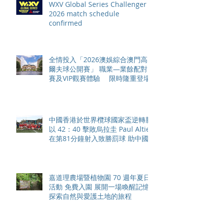
WXV Global Series Challenger
2026 match schedule
confirmed
全情投入「2026澳娛綜合澳門高
爾夫球公開賽」 職業—業餘配對
賽及VIP觀賽體驗 限時隆重登場
中國香港於世界欖球國家盃逆轉勝
以 42：40 擊敗烏拉圭 Paul Altier
在第81分鐘射入致勝罰球 助中國
香港隊在國家盃中取得首勝
嘉道理農場暨植物園 70 週年夏日
活動 免費入園 展開一場喚醒記憶
探索自然與愛護土地的旅程