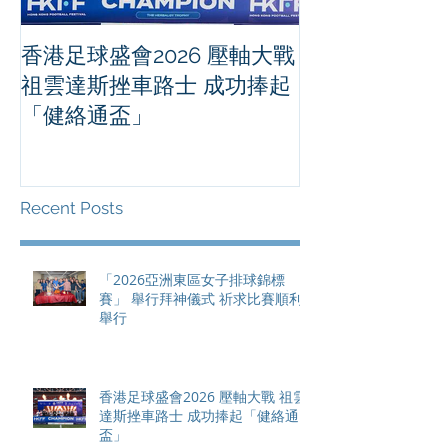
香港足球盛會2026 壓軸大戰
PPA亞洲職業
祖雲達斯挫車路士 成功捧起
1500 - 恒
「健絡通盃」
2026 香港將舉行亞洲首個大
滿貫賽事及 20
總獎金高達 11
Recent Posts
「2026亞洲東區女子排球錦標
賽」 舉行拜神儀式 祈求比賽順利
舉行
香港足球盛會2026 壓軸大戰 祖雲
達斯挫車路士 成功捧起「健絡通
盃」