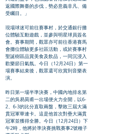
返國際舞臺的步伐，勢必意義非凡、備
受矚目。」
現場球迷可前往賽事村，於交通銀行攤
位體驗互動遊戲，並參與明星球員簽名
會。賽事期間，觀眾亦可前往香港賽馬
會攤位體驗更多社區活動，或於賽事村
聖誕樹區品賞美食及飲品，一同沉浸入
歡樂節日氣氛。今日（12月24日）第一
場賽事結束後，觀眾還可欣賞到音樂表
演。
昨日第一場半準決賽，中國內地排名第
二的吳易昺甫一出場便火力全開，以6-
2、6-3的比分直取兩盤，擊敗三屆大滿
貫冠軍華連卡。這是他首次對壘大滿貫
冠軍並獲得全勝。今日（12月24日）下
午2時，他將於準決賽挑戰賽事2號種子