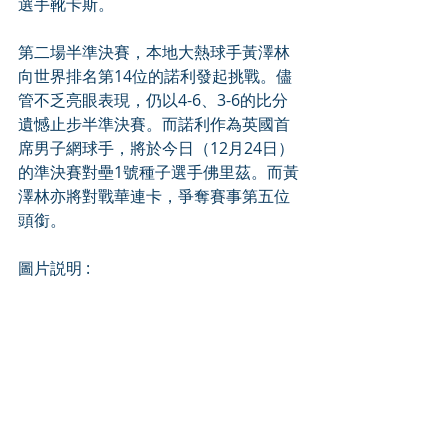
選手靴卡斯。
第二場半準決賽，本地大熱球手黃澤林
向世界排名第14位的諾利發起挑戰。儘
管不乏亮眼表現，仍以4-6、3-6的比分
遺憾止步半準決賽。而諾利作為英國首
席男子網球手，將於今日（12月24日）
的準決賽對壘1號種子選手佛里茲。而黃
澤林亦將對戰華連卡，爭奪賽事第五位
頭銜。
圖片説明 :