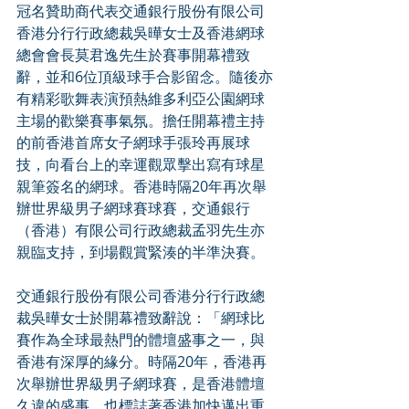
冠名贊助商代表交通銀行股份有限公司
香港分行行政總裁吳曄女士及香港網球
總會會長莫君逸先生於賽事開幕禮致
辭，並和6位頂級球手合影留念。隨後亦
有精彩歌舞表演預熱維多利亞公園網球
主場的歡樂賽事氣氛。擔任開幕禮主持
的前香港首席女子網球手張玲再展球
技，向看台上的幸運觀眾擊出寫有球星
親筆簽名的網球。香港時隔20年再次舉
辦世界級男子網球賽球賽，交通銀行
（香港）有限公司行政總裁孟羽先生亦
親臨支持，到場觀賞緊湊的半準決賽。
交通銀行股份有限公司香港分行行政總
裁吳曄女士於開幕禮致辭說：「網球比
賽作為全球最熱門的體壇盛事之一，與
香港有深厚的緣分。時隔20年，香港再
次舉辦世界級男子網球賽，是香港體壇
久違的盛事，也標誌著香港加快邁出重