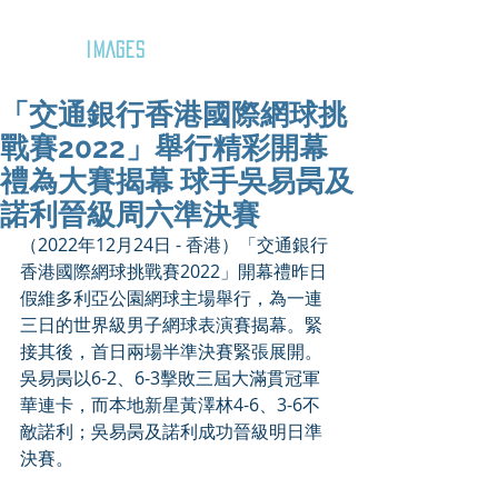
GOZAR
IMAGES
「交通銀行香港國際網球挑
戰賽2022」舉行精彩開幕
禮為大賽揭幕 球手吳易昺及
諾利晉級周六準決賽
（2022年12月24日 - 香港）「交通銀行
香港國際網球挑戰賽2022」開幕禮昨日
假維多利亞公園網球主場舉行，為一連
三日的世界級男子網球表演賽揭幕。緊
接其後，首日兩場半準決賽緊張展開。
吳易昺以6-2、6-3擊敗三屆大滿貫冠軍
華連卡，而本地新星黃澤林4-6、3-6不
敵諾利；吳易昺及諾利成功晉級明日準
決賽。