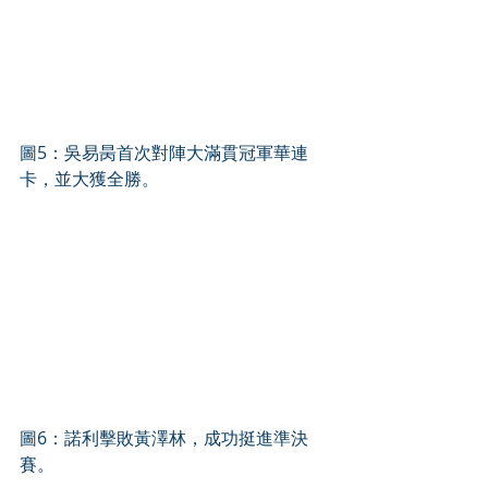
圖5：吳易昺首次對陣大滿貫冠軍華連
卡，並大獲全勝。 
圖6：諾利擊敗黃澤林，成功挺進準決
賽。