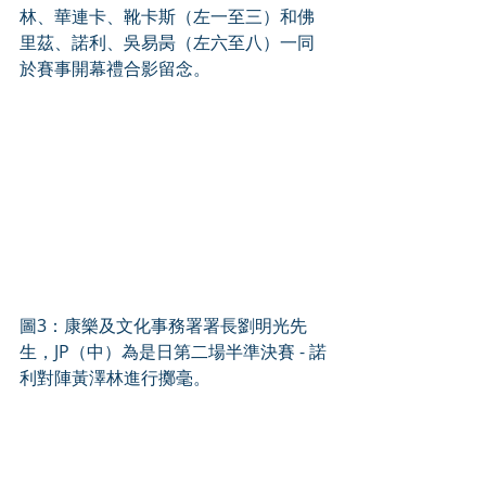
林、華連卡、靴卡斯（左一至三）和佛
里茲、諾利、吳易昺（左六至八）一同
於賽事開幕禮合影留念。
圖3：康樂及文化事務署署長劉明光先
生，JP（中）為是日第二場半準決賽 - 諾
利對陣黃澤林進行擲毫。