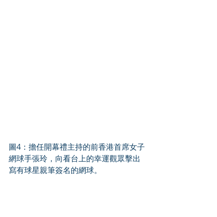
圖4：擔任開幕禮主持的前香港首席女子
網球手張玲，向看台上的幸運觀眾擊出
寫有球星親筆簽名的網球。