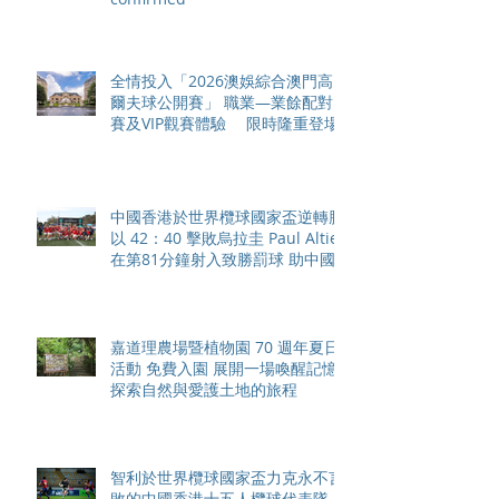
全情投入「2026澳娛綜合澳門高
爾夫球公開賽」 職業—業餘配對
賽及VIP觀賽體驗 限時隆重登場
中國香港於世界欖球國家盃逆轉勝
以 42：40 擊敗烏拉圭 Paul Altier
在第81分鐘射入致勝罰球 助中國
香港隊在國家盃中取得首勝
嘉道理農場暨植物園 70 週年夏日
活動 免費入園 展開一場喚醒記憶
探索自然與愛護土地的旅程
智利於世界欖球國家盃力克永不言
敗的中國香港十五人欖球代表隊