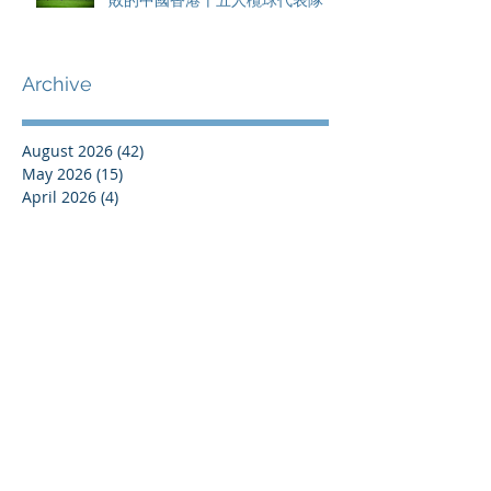
Archive
August 2026
(42)
42 posts
May 2026
(15)
15 posts
April 2026
(4)
4 posts
March 2026
(11)
11 posts
February 2026
(13)
13 posts
January 2026
(25)
25 posts
December 2025
(84)
84 posts
September 2025
(36)
36 posts
August 2025
(8)
8 posts
July 2025
(16)
16 posts
June 2025
(21)
21 posts
May 2025
(4)
4 posts
April 2025
(17)
17 posts
March 2025
(10)
10 posts
February 2025
(44)
44 posts