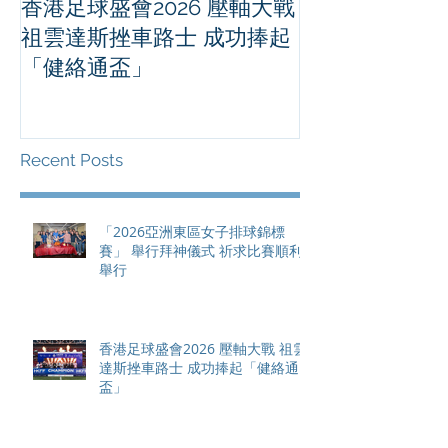
香港足球盛會2026 壓軸大戰
PPA亞洲職業
祖雲達斯挫車路士 成功捧起
1500 - 恒
「健絡通盃」
2026 香港將舉行亞洲首個大
滿貫賽事及 20
總獎金高達 11
Recent Posts
「2026亞洲東區女子排球錦標
賽」 舉行拜神儀式 祈求比賽順利
舉行
香港足球盛會2026 壓軸大戰 祖雲
達斯挫車路士 成功捧起「健絡通
盃」