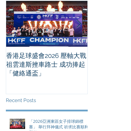
香港足球盛會2026 壓軸大戰
PPA亞洲職業
祖雲達斯挫車路士 成功捧起
1500 - 恒
「健絡通盃」
2026 香港將舉行亞洲首個大
滿貫賽事及 20
總獎金高達 11
Recent Posts
「2026亞洲東區女子排球錦標
賽」 舉行拜神儀式 祈求比賽順利