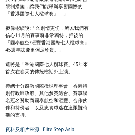
限制措施，讓我們能舉辦享譽國際的
『香港國際七人欖球賽』。」
麥偉彬續說:「久別情更切，所以我們有
信心11月的賽事將非常獨特，押後的
『國泰航空/滙豐香港國際七人欖球賽』
45週年誌慶更彌足珍貴。」
這將是「香港國際七人欖球賽」45年來
首次在春天的傳統檔期外上演。
欖總十分感激國際欖球理事會、香港特
別行政區政府、其他參賽總會、賽事聯
名冠名贊助商國泰航空和滙豐、合作伙
伴和持份者，以及忠實球迷在這艱難時
期的支持。
資料及相片來源 : Elite Step Asia 