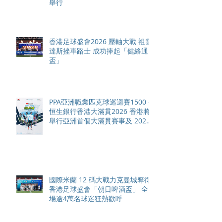
舉行
香港足球盛會2026 壓軸大戰 祖雲
達斯挫車路士 成功捧起「健絡通
盃」
PPA亞洲職業匹克球巡迴賽1500 -
恒生銀行香港大滿貫2026 香港將
舉行亞洲首個大滿貫賽事及 2026
賽季最終戰 總獎金高達 110 萬美
元
國際米蘭 12 碼大戰力克曼城奪得
香港足球盛會「朝日啤酒盃」 全
場逾4萬名球迷狂熱歡呼