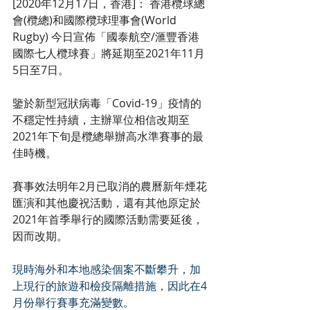
[2020年12月17日，香港]
：
香港欖球總
會(欖總)和國際欖球理事會(World 
Rugby) 今日宣佈「國泰航空/滙豐香港
國際七人欖球賽」將延期至2021年11月
5日至7日。
鑒於新型冠狀病毒「Covid-19」疫情的
不穩定性持續，主辦單位相信改期至
2021年下旬是欖總舉辦高水準賽事的最
佳時機。
賽事效法明年2月已取消的農曆新年煙花
匯演和其他慶祝活動，還有其他原定於
2021年首季舉行的國際活動需要延後，
因而改期。
現時海外和本地感染個案不斷攀升，加
上現行的旅遊和檢疫隔離措施，因此在4
月份舉行賽事充滿變數。