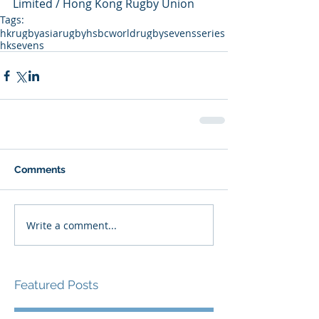
Limited / Hong Kong Rugby Union
Tags:
hkrugby
asiarugby
hsbcworldrugbysevensseries
hksevens
Comments
Write a comment...
Featured Posts