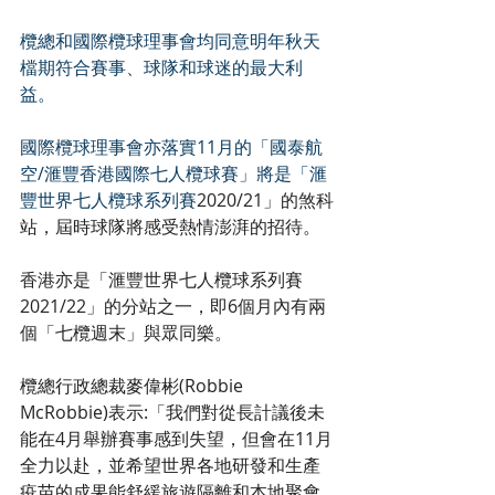
欖總和國際欖球理事會均同意明年秋天
檔期符合賽事、球隊和球迷的最大利
益。
國際欖球理事會亦落實11月的「國泰航
空/滙豐香港國際七人欖球賽」將是「滙
豐世界七人欖球系列賽
2020/21」的煞科
站，屆時球隊將感受熱情澎湃的招待。
香港亦是「滙豐世界七人欖球系列賽
2021/22」的分站之一，即6個月內有兩
個「七欖週末」與眾同樂。
欖總行政總裁麥偉彬(Robbie 
McRobbie)表示:「我們對從長計議後未
能在4月舉辦賽事感到失望，但會在11月
全力以赴，並希望世界各地研發和生產
疫苗的成果能舒緩旅遊隔離和本地聚會