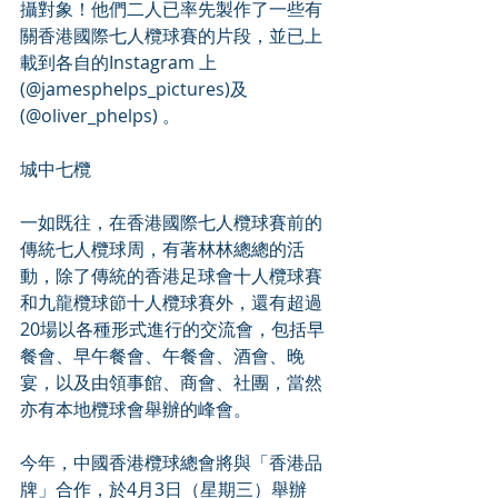
攝對象！他們二人已率先製作了一些有
關香港國際七人欖球賽的片段，並已上
載到各自的Instagram 上
(@jamesphelps_pictures)及
(@oliver_phelps) 。
城中七欖
一如既往，在香港國際七人欖球賽前的
傳統七人欖球周，有著林林總總的活
動，除了傳統的香港足球會十人欖球賽
和九龍欖球節十人欖球賽外，還有超過
20場以各種形式進行的交流會，包括早
餐會、早午餐會、午餐會、酒會、晚
宴，以及由領事館、商會、社團，當然
亦有本地欖球會舉辦的峰會。
今年，中國香港欖球總會將與「香港品
牌」合作，於4月3日（星期三）舉辦