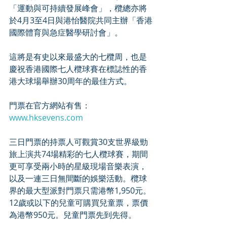
「運動與可持續發展峰會」，欖總亦將
於4月3至4日與港怡醫院共同主辦「香港
國際體育與急症醫學研討會」。
這將是有史以來最盛大的七欖周，也是
慶祝香港國際七人欖球賽在標誌性的香
港大球場舉辦30周年的最佳方式。
門票在官方網站有售：
www.hksevens.com
三日門票的持票人可觀賞30支世界級勁
旅上演共74場精彩的七人欖球賽，期間
更可享受兩小時的星級現場音樂表演，
以及一連三日無間斷的娛樂活動。欖球
界的最大型派對門票只需港幣1,950元。
12歲或以下的兒童可購買兒童票，票價
為港幣950元。兒童門票先到先得。