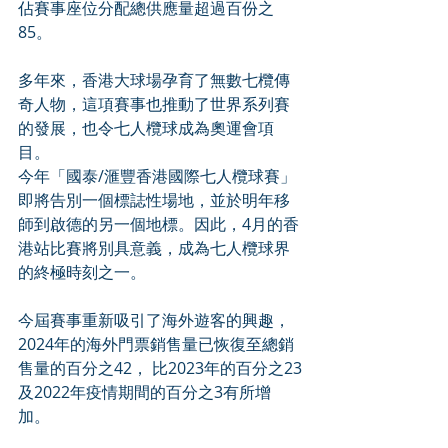
佔賽事座位分配總供應量超過百份之
85。
多年來，香港大球場孕育了無數七欖傳
奇人物，這項賽事也推動了世界系列賽
的發展，也令七人欖球成為奧運會項
目。
今年「國泰/滙豐香港國際七人欖球賽」 
即將告別一個標誌性場地，並於明年移
師到啟德的另一個地標。因此，4月的香
港站比賽將別具意義，成為七人欖球界
的終極時刻之一。
今屆賽事重新吸引了海外遊客的興趣，
2024年的海外門票銷售量已恢復至總銷
售量的百分之42， 比2023年的百分之23
及2022年疫情期間的百分之3有所增
加。