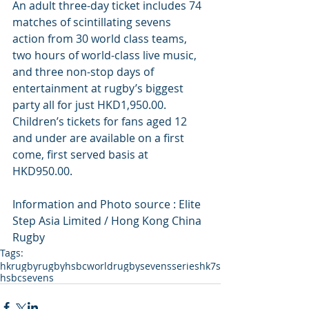
An adult three-day ticket includes 74 
matches of scintillating sevens 
action from 30 world class teams, 
two hours of world-class live music, 
and three non-stop days of 
entertainment at rugby’s biggest 
party all for just HKD1,950.00. 
Children’s tickets for fans aged 12 
and under are available on a first 
come, first served basis at 
HKD950.00.
Information and Photo source : Elite 
Step Asia Limited / Hong Kong China 
Rugby
Tags:
hkrugby
rugby
hsbcworldrugbysevensseries
hk7s
hsbcsevens