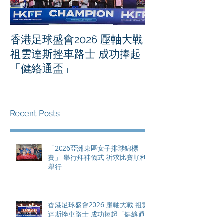
香港足球盛會2026 壓軸大戰
PPA亞洲職業
祖雲達斯挫車路士 成功捧起
1500 - 恒
「健絡通盃」
2026 香港將舉行亞洲首個大
滿貫賽事及 20
總獎金高達 11
Recent Posts
「2026亞洲東區女子排球錦標
賽」 舉行拜神儀式 祈求比賽順利
舉行
香港足球盛會2026 壓軸大戰 祖雲
達斯挫車路士 成功捧起「健絡通