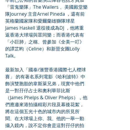
早前已公佈的音樂演出陣容包括牙買加
「雷鬼樂隊」The Wailers 、美國殿堂樂
隊Journey 主音Arnel Pineda ，還有前
英格蘭國家隊和愛爾蘭雄獅隊球星
James Haskell 退役後成為DJ ，他將重
返香港大球場與眾同樂；而香港代表有
「小巨肺」之稱、曾參加《全美一叮》
的譚芷昀（Celine）和新晉女團Lolly 
Talk。
最新加入「國泰/滙豐香港國際七人欖球
賽」 的有著名系列電影《哈利波特》中
飾演雙胞胎的韋斯萊兄弟，現實中他們
是一對孖仔占士和奧利華菲比斯
（James Phelps & Oliver Phelps），他
們應邀來港拍攝精彩片段及幕後花絮，
將在這個五光十色的城市內的所見所
聞、在大球場上你、我、他的一舉一動
攝入鏡內，說不定你會是這對孖仔的拍