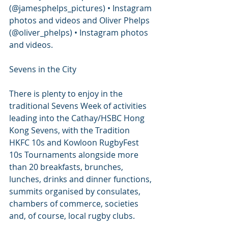
(@jamesphelps_pictures) • Instagram 
photos and videos and Oliver Phelps 
(@oliver_phelps) • Instagram photos 
and videos.
Sevens in the City
There is plenty to enjoy in the 
traditional Sevens Week of activities 
leading into the Cathay/HSBC Hong 
Kong Sevens, with the Tradition 
HKFC 10s and Kowloon RugbyFest 
10s Tournaments alongside more 
than 20 breakfasts, brunches, 
lunches, drinks and dinner functions, 
summits organised by consulates, 
chambers of commerce, societies 
and, of course, local rugby clubs.