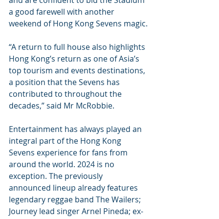
and are confident to bid the Stadium 
a good farewell with another 
weekend of Hong Kong Sevens magic.
“A return to full house also highlights 
Hong Kong’s return as one of Asia’s 
top tourism and events destinations, 
a position that the Sevens has 
contributed to throughout the 
decades,” said Mr McRobbie.
Entertainment has always played an 
integral part of the Hong Kong 
Sevens experience for fans from 
around the world. 2024 is no 
exception. The previously 
announced lineup already features 
legendary reggae band The Wailers; 
Journey lead singer Arnel Pineda; ex-