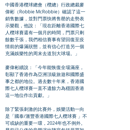
中國香港欖球總會（欖總）行政總裁麥
偉彬（Robbie McRobbie）確認了這一
銷售數據，並對門票快將售罄的走勢表
示樂觀，他說：「現在距離香港國際七
人欖球賽還有一個月的時間，門票只剩
餘數千張，我們相信賽事有望回復至疫
情前的爆滿狀態，並有信心打造另一個
充滿娛樂性的周末去道別大球場。」
麥偉彬續說：「今年能恢復全場滿座，
彰顯了香港作為亞洲頂級旅遊和國際盛
事之都的地位。過去數十年來，香港國
際七人欖球賽一直不遺餘力為穩固香港
這一地位作出貢獻。」
除了緊張刺激的比賽外，娛樂活動一向
是「國泰/滙豐香港國際七人欖球賽 」不
可或缺的重要一環，2024年也不例外。