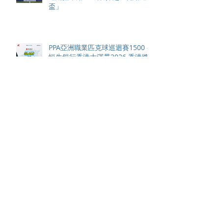
盃」
PPA亞洲職業匹克球巡迴賽1500 -
恒生銀行香港大滿貫2026 香港將
舉行亞洲首個大滿貫賽事及 2026
賽季最終戰 總獎金高達 110 萬美
元
國際米蘭 12 碼大戰力克曼城奪得
香港足球盛會「朝日啤酒盃」 全
場逾4萬名球迷狂熱歡呼
HSBC SVNS Series and World
Championship 2027 schedule
confirmed as road to Los
Angeles 2028 gathers pace