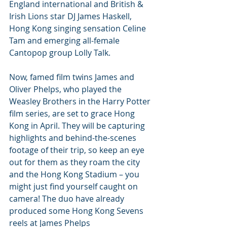
England international and British & 
Irish Lions star DJ James Haskell, 
Hong Kong singing sensation Celine 
Tam and emerging all-female 
Cantopop group Lolly Talk.
Now, famed film twins James and 
Oliver Phelps, who played the 
Weasley Brothers in the Harry Potter 
film series, are set to grace Hong 
Kong in April. They will be capturing 
highlights and behind-the-scenes 
footage of their trip, so keep an eye 
out for them as they roam the city 
and the Hong Kong Stadium – you 
might just find yourself caught on 
camera! The duo have already 
produced some Hong Kong Sevens 
reels at James Phelps 