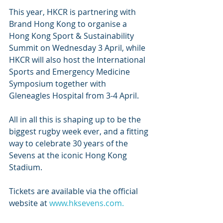
This year, HKCR is partnering with 
Brand Hong Kong to organise a 
Hong Kong Sport & Sustainability 
Summit on Wednesday 3 April, while 
HKCR will also host the International 
Sports and Emergency Medicine 
Symposium together with 
Gleneagles Hospital from 3-4 April.
All in all this is shaping up to be the 
biggest rugby week ever, and a fitting 
way to celebrate 30 years of the 
Sevens at the iconic Hong Kong 
Stadium.
Tickets are available via the official 
website at 
www.hksevens.com
.