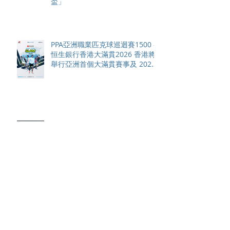
盃」
PPA亞洲職業匹克球巡迴賽1500 -
恒生銀行香港大滿貫2026 香港將
舉行亞洲首個大滿貫賽事及 2026
賽季最終戰 總獎金高達 110 萬美
元
國際米蘭 12 碼大戰力克曼城奪得
香港足球盛會「朝日啤酒盃」 全
場逾4萬名球迷狂熱歡呼
HSBC SVNS Series and World
Championship 2027 schedule
confirmed as road to Los
Angeles 2028 gathers pace