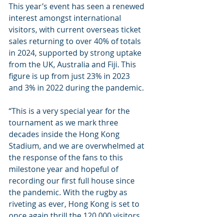
This year’s event has seen a renewed 
interest amongst international 
visitors, with current overseas ticket 
sales returning to over 40% of totals 
in 2024, supported by strong uptake 
from the UK, Australia and Fiji. This 
figure is up from just 23% in 2023 
and 3% in 2022 during the pandemic.
“This is a very special year for the 
tournament as we mark three 
decades inside the Hong Kong 
Stadium, and we are overwhelmed at 
the response of the fans to this 
milestone year and hopeful of 
recording our first full house since 
the pandemic. With the rugby as 
riveting as ever, Hong Kong is set to 
once again thrill the 120,000 visitors 