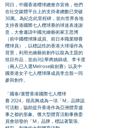
同日，中國香港欖球總會亦宣佈，他們
在社交媒體平台上的支持者總數已突破
30萬。為紀念此里程碑，並向世界各地
支持香港國際七人欖球賽的球迷表達謝
意，大會邀請中國光繪藝術家王思博
（前中國欖球隊成員、前日本職業聯賽
欖球員），以標誌性的香港大球場作為
背景，利用光繪藝術創作以龍為主題的
炫目作品，並由3位華將姚錦成、李卡度
（兩人已入選Melrose銀劍賽）以及中
國香港女子七人欖球隊成員李念殷一同
參與創作。
「國泰/滙豐香港國際七人欖球
賽 2024」很高興成為一項「M」品牌認
可活動，協助提升香港作為亞洲體育盛
事之都的形象。獲大型體育活動事務委
員會頒發的「M」品牌，標誌著緊張、