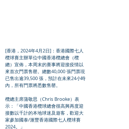
[香港，2024年4月2日]：香港國際七人
欖球賽主辦單位中國香港欖總會（欖
總）宣佈，本周末的賽事將迎接疫情以
來首次門票售罄。總數40,000 張門票現
已售出逾39,500 張，預計在未來24小時
內，所有門票將悉數售罄。
欖總主席蒲敬思（Chris Brooke）表
示：「中國香港欖球總會很高興再度迎
接數以千計的本地球迷及遊客，歡迎大
家參加國泰/滙豐香港國際七人欖球賽
2024。」