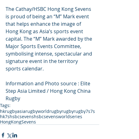
The Cathay/HSBC Hong Kong Sevens 
is proud of being an “M” Mark event 
that helps enhance the image of 
Hong Kong as Asia’s sports event 
capital. The “M” Mark awarded by the 
Major Sports Events Committee, 
symbolising intense, spectacular and 
signature event in the territory 
sports calendar.
Information and Photo source : Elite 
Step Asia Limited / Hong Kong China 
Rugby
Tags:
hkrugby
asiarugby
worldrugby
rugby
rugby7s
7s
hk7s
hsbcsevens
hsbcsevensworldseries
HongKongSevens