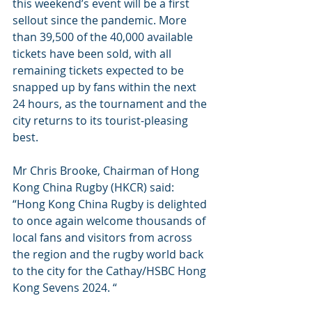
this weekend’s event will be a first 
sellout since the pandemic. More 
than 39,500 of the 40,000 available 
tickets have been sold, with all 
remaining tickets expected to be 
snapped up by fans within the next 
24 hours, as the tournament and the 
city returns to its tourist-pleasing 
best.
Mr Chris Brooke, Chairman of Hong 
Kong China Rugby (HKCR) said: 
“Hong Kong China Rugby is delighted 
to once again welcome thousands of 
local fans and visitors from across 
the region and the rugby world back 
to the city for the Cathay/HSBC Hong 
Kong Sevens 2024. “