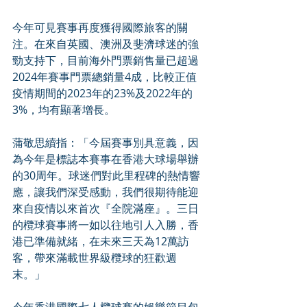
今年可見賽事再度獲得國際旅客的關
注。在來自英國、澳洲及斐濟球迷的強
勁支持下，目前海外門票銷售量已超過
2024年賽事門票總銷量4成，比較正值
疫情期間的2023年的23%及2022年的
3%，均有顯著增長。
蒲敬思續指：「今屆賽事別具意義，因
為今年是標誌本賽事在香港大球場舉辦
的30周年。球迷們對此里程碑的熱情響
應，讓我們深受感動，我們很期待能迎
來自疫情以來首次『全院滿座』。三日
的欖球賽事將一如以往地引人入勝，香
港已準備就緒，在未來三天為12萬訪
客，帶來滿載世界級欖球的狂歡週
末。」