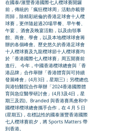
在國泰/滙豐香港國際七人欖球賽開鑼
前，傳統的「瘋狂欖球周」活動亦載譽
而歸，除精彩絕倫的香港足球會十人欖
球賽，更伴隨超過20場早餐、早午餐、
午宴 、酒會及晚宴活動，以及由領事
館、商會、學會，以及本地欖球球會籌
辦的各個峰會。歷史悠久的香港足球會
十人欖球賽及九龍欖球節十人欖球賽均
於「香港國際七人欖球賽」周五開賽前
進行。 今年，中國香港欖球總會與「香
港品牌」合作舉辦「香港體育與可持續
發展峰會」(4月3日，星期三)；另欖總也
與港怡醫院合作舉辦「2024香港國際體
育與急症醫學研討會」(4月3及4日，星
期三及四)。Branded 與香港賽馬會和中
國欖球欖球總會攜手合作，在 4 月 5 日
(星期五)，在標誌性的國泰滙豐香港國際
七人欖球賽前夕，將 Sports Matters 帶
到香港。