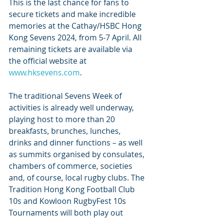
This is the last chance for fans to 
secure tickets and make incredible 
memories at the Cathay/HSBC Hong 
Kong Sevens 2024, from 5-7 April. All 
remaining tickets are available via 
the official website at 
www.hksevens.com
. 
The traditional Sevens Week of 
activities is already well underway, 
playing host to more than 20 
breakfasts, brunches, lunches, 
drinks and dinner functions – as well 
as summits organised by consulates, 
chambers of commerce, societies 
and, of course, local rugby clubs. The 
Tradition Hong Kong Football Club 
10s and Kowloon RugbyFest 10s 
Tournaments will both play out 