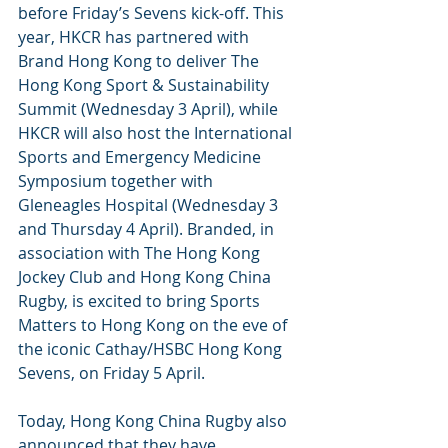
before Friday’s Sevens kick-off. This 
year, HKCR has partnered with 
Brand Hong Kong to deliver The 
Hong Kong Sport & Sustainability 
Summit (Wednesday 3 April), while 
HKCR will also host the International 
Sports and Emergency Medicine 
Symposium together with 
Gleneagles Hospital (Wednesday 3 
and Thursday 4 April). Branded, in 
association with The Hong Kong 
Jockey Club and Hong Kong China 
Rugby, is excited to bring Sports 
Matters to Hong Kong on the eve of 
the iconic Cathay/HSBC Hong Kong 
Sevens, on Friday 5 April. 
Today, Hong Kong China Rugby also 
announced that they have 