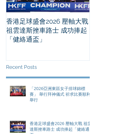
香港足球盛會2026 壓軸大戰
PPA亞洲職業
祖雲達斯挫車路士 成功捧起
1500 - 恒
「健絡通盃」
2026 香港將舉行亞洲首個大
滿貫賽事及 20
總獎金高達 11
Recent Posts
「2026亞洲東區女子排球錦標
賽」 舉行拜神儀式 祈求比賽順利
舉行
香港足球盛會2026 壓軸大戰 祖雲
達斯挫車路士 成功捧起「健絡通