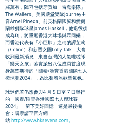
今年香港國際七人欖球賽的娛樂節目包
羅萬有，陣容包括牙買加「雷鬼樂隊」
The Wailers、美國殿堂樂隊Journey主
音Arnel Pineda、前英格蘭國腳和愛爾
蘭雄獅隊球星James Haskell，他退役後
成為DJ，將重返香港大球場與眾同樂，
而香港代表有「小巨肺」之稱的譚芷昀
（Celine）和新晉女團Lolly Talk；大會
收到最新消息，來自台灣的人氣啦啦隊
「樂天女孩」落實派出八位成員首度現
身萬眾期待的「國泰/滙豐香港國際七人
欖球賽2024」，為比賽增添歡樂氣氛。
球迷們若仍想參與4 月 5 日至 7 日舉行
的「國泰/匯豐香港國際七人欖球賽
2024」，留下美好回憶，這是最後機
會：購票請至官方網
站 
http://www.hksevens.com。