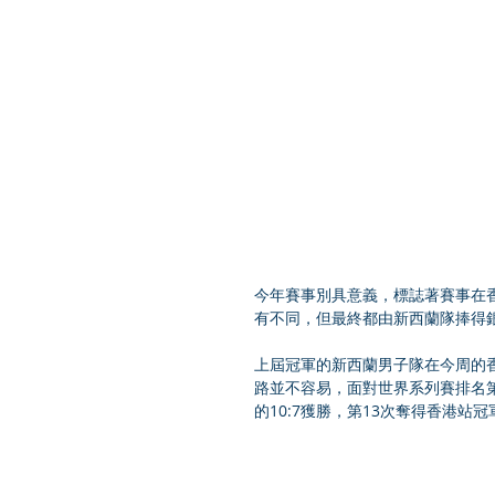
今年賽事別具意義，標誌著賽事在
有不同，但最終都由新西蘭隊捧得
上屆冠軍的新西蘭男子隊在今周的
路並不容易，面對世界系列賽排名
的10:7獲勝，第13次奪得香港站冠