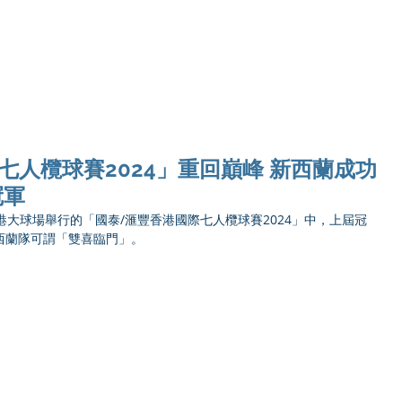
Ho
七人欖球賽2024」重回巔峰 新西蘭成功
冠軍
在香港大球場舉行的「國泰/滙豐香港國際七人欖球賽2024」中，上屆冠
西蘭隊可謂「雙喜臨門」。