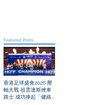
me
News
Albums
Contact
Featured Posts
香港足球盛會2026 壓
PPA亞洲職業匹克球
軸大戰 祖雲達斯挫車
迴賽1500 - 恒生銀行
路士 成功捧起「健絡
香港大滿貫2026 香港
通盃」
將舉行亞洲首個大滿