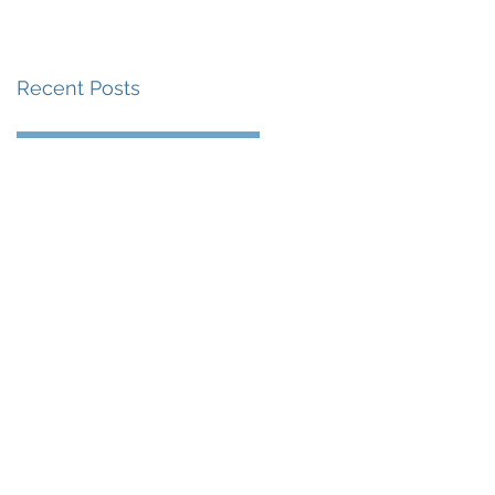
賽事及 2026 賽季最
戰 總獎金高達 110 萬
Recent Posts
美元