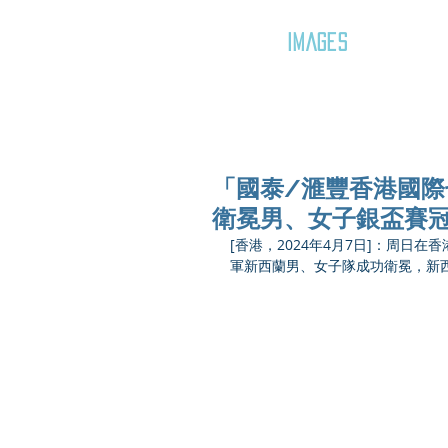
GOZAR
IMAGES
「國泰/滙豐香港國際
衛冕男、女子銀盃賽
[香港，2024年4月7日]：周日
軍新西蘭男、女子隊成功衛冕，新