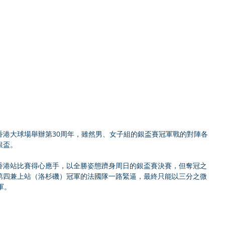
香港大球場舉辦第30周年，雖然男、女子組的銀盃賽冠軍戰的對陣各
銀盃。
香港站比賽得心應手，以全勝姿態躋身周日的銀盃賽決賽，但奪冠之
第四兼上站（洛杉磯）冠軍的法國隊一路緊逼，最終只能以三分之微
軍。