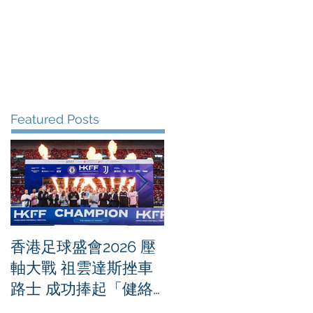
me
News
Albums
Contact
Featured Posts
香港足球盛會2026 壓
PPA亞洲職業匹克球
軸大戰 祖雲達斯挫車
迴賽1500 - 恒生銀行
路士 成功捧起「健絡
香港大滿貫2026 香港
通盃」
將舉行亞洲首個大滿