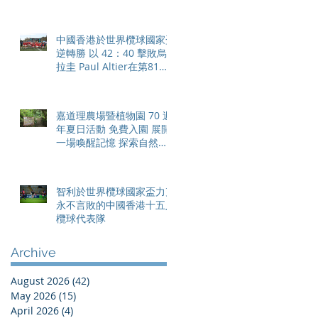
體驗 限時隆重登場
中國香港於世界欖球國家盃
逆轉勝 以 42：40 擊敗烏
拉圭 Paul Altier在第81分
鐘射入致勝罰球 助中國香
港隊在國家盃中取得首勝
嘉道理農場暨植物園 70 週
年夏日活動 免費入園 展開
一場喚醒記憶 探索自然與
愛護土地的旅程
智利於世界欖球國家盃力克
永不言敗的中國香港十五人
欖球代表隊
Archive
August 2026
(42)
42 posts
May 2026
(15)
15 posts
April 2026
(4)
4 posts