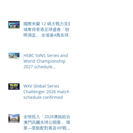
個大滿貫賽事及 2026 賽季
最終戰 總獎金高達 110 萬
美元
國際米蘭 12 碼大戰力克曼
城奪得香港足球盛會「朝日
啤酒盃」 全場逾4萬名球迷
狂熱歡呼
HSBC SVNS Series and
World Championship
2027 schedule
confirmed as road to Los
Angeles 2028 gathers
pace
WXV Global Series
Challenger 2026 match
schedule confirmed
全情投入「2026澳娛綜合
澳門高爾夫球公開賽」 職
業—業餘配對賽及VIP觀賽