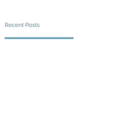
賽事及 2026 賽季最
戰 總獎金高達 110 萬
Recent Posts
美元