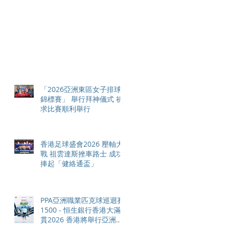
「2026亞洲東區女子排球
錦標賽」 舉行拜神儀式 祈
求比賽順利舉行
香港足球盛會2026 壓軸大
戰 祖雲達斯挫車路士 成功
捧起「健絡通盃」
PPA亞洲職業匹克球巡迴賽
1500 - 恒生銀行香港大滿
貫2026 香港將舉行亞洲首