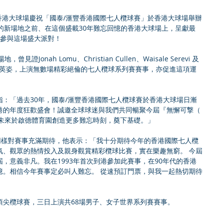
將香港大球場慶祝「國泰/滙豐香港國際七人欖球賽」於香港大球場舉辦
的新場地之前、在這個盛載30年難忘回憶的香港大球場上，呈獻最
場參與這場盛大派對！ 
見證Jonah Lomu、Christian Cullen、Waisale Serevi 及
球傳奇的英姿，上演無數場精彩絕倫的七人欖球系列賽賽事，亦促進這項運
：「過去30年，國泰/滙豐香港國際七人欖球賽於香港大球場日漸
港的年度狂歡盛會！誠邀全球球迷與我們共同暢聚今屆『無懈可撃（ 
，並為未來於啟德體育園創造更多難忘時刻，奠下基礎。」 
ese 同樣對賽事充滿期待，他表示：「我十分期待今年的香港國際七人欖
氛、觀眾的熱情投入及親身觀賞精彩欖球比賽，實在樂趣無窮。 今屆
，意義非凡。我在1993年首次到港參加此賽事，在90年代的香港
憶。相信今年賽事定必叫人難忘。 從速預訂門票，與我一起熱切期待
尖欖球賽，三日上演共68場男子、女子世界系列賽賽事。 