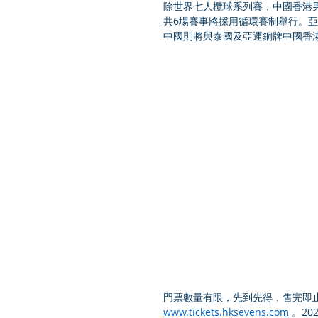
除世界七人欖球系列賽，中國香港男
共6場賽事將採用循環賽制舉行。
中國則將與泰國及亞運銅牌中國香港隊同場
門票數量有限，先到先得，售完即
www.tickets.hksevens.com
 。2