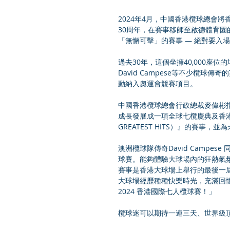
2024年4月，中國香港欖球總會
30周年，在賽事移師至啟德體育園
「無懈可擊」的賽事 — 絕對要入
過去30年，這個坐擁40,000座位的場地，曾
David Campese等不少欖
動納入奧運會競賽項目。 
中國香港欖球總會行政總裁麥偉彬指
成長發展成一項全球七欖慶典及香
GREATEST HITS）』的賽事
澳洲欖球隊傳奇David Camp
球賽。能夠體驗大球場內的狂熱氣
賽事是香港大球場上舉行的最後一屆
大球場經歷種種快樂時光，充滿回
2024 香港國際七人欖球賽！」 
欖球迷可以期待一連三天、世界級頂