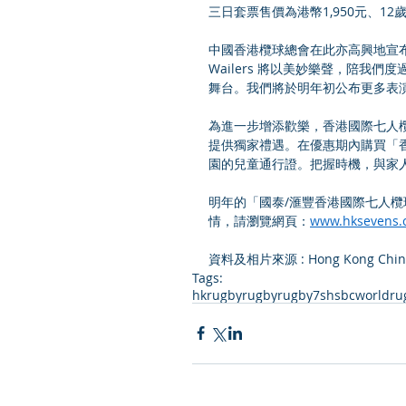
三日套票售價為港幣1,950元、1
中國香港欖球總會在此亦高興地宣布，《Jo
Wailers 將以美妙樂聲，陪我
舞台。我們將於明年初公布更多表
為進一步增添歡樂，香港國際七人欖
提供獨家禮遇。在優惠期內購買「
園的兒童通行證。把握時機，與家
明年的「國泰/滙豐香港國際七人欖
情，請瀏覽網頁：
www.hksevens.
資料及相片來源 : Hong Kong Chin
Tags:
hkrugby
rugby
rugby7s
hsbcworldru