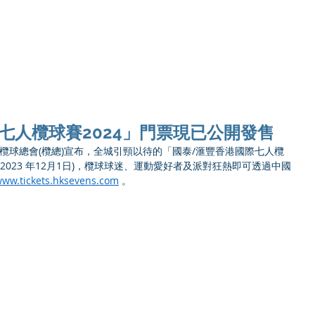
Ho
七人欖球賽2024」門票現已公開發售
國香港欖球總會(欖總)宣布，全城引頸以待的「國泰/滙豐香港國際七人欖
2023 年12月1日)，欖球球迷、運動愛好者及派對狂熱即可透過中國
ww.tickets.hksevens.com
 。 