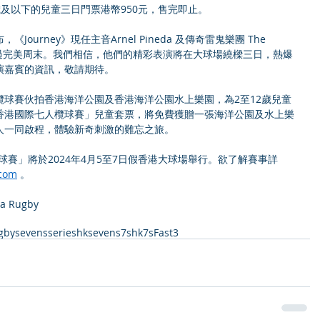
2歲及以下的兒童三日門票港幣950元，售完即止。 
urney》現任主音Arnel Pineda 及傳奇雷鬼樂團 The 
們度過完美周末。我們相信，他們的精彩表演將在大球場繞樑三日，熱爆
演嘉賓的資訊，敬請期待。 
球賽伙拍香港海洋公園及香港海洋公園水上樂園，為2至12歲兒童
香港國際七人欖球賽」兒童套票，將免費獲贈一張海洋公園及水上樂
人一同啟程，體驗新奇刺激的難忘之旅。 
球賽」將於2024年4月5至7日假香港大球場舉行。欲了解賽事詳
com
 。 
a Rugby
gbysevensseries
hksevens
7s
hk7s
Fast3