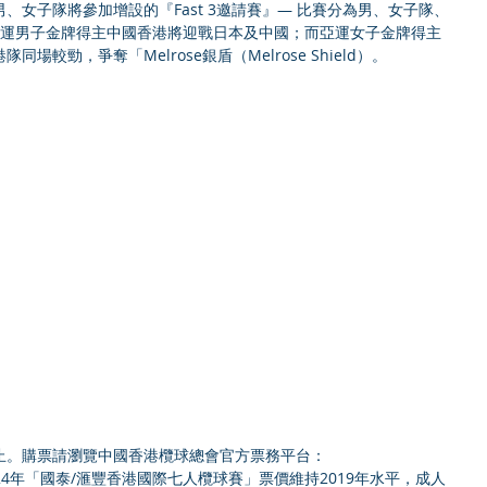
、女子隊將參加增設的『Fast 3邀請賽』— 比賽分為男、女子隊、
亞運男子金牌得主中國香港將迎戰日本及中國；而亞運女子金牌得主
較勁，爭奪「Melrose銀盾（Melrose Shield）。 
止。購票請瀏覽中國香港欖球總會官方票務平台：
024年「國泰/滙豐香港國際七人欖球賽」票價維持2019年水平，成人