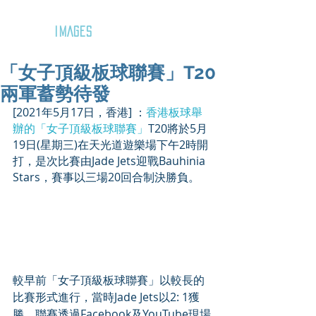
GOZAR
IMAGES
「女子頂級板球聯賽」T20
兩軍蓄勢待發
[2021年5月17日，香港] ：
香港板球舉
辦的「女子頂級板球聯賽」
T20將於5月
19日(星期三)在天光道遊樂場下午2時開
打，是次比賽由Jade Jets迎戰Bauhinia 
Stars，賽事以三場20回合制決勝負。
較早前「女子頂級板球聯賽」以較長的
比賽形式進行，當時Jade Jets以2: 1獲
勝。聯賽透過Facebook及YouTube現場