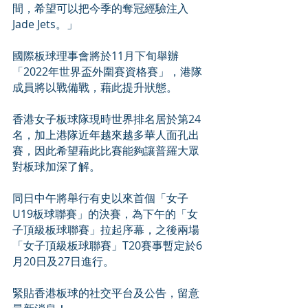
間，希望可以把今季的奪冠經驗注入
Jade Jets。」
國際板球理事會將於11月下旬舉辦
「2022年世界盃外圍賽資格賽」，港隊
成員將以戰備戰，藉此提升狀態。
香港女子板球隊現時世界排名居於第24
名，加上港隊近年越來越多華人面孔出
賽，因此希望藉此比賽能夠讓普羅大眾
對板球加深了解。
同日中午將舉行有史以來首個「女子
U19板球聯賽」的決賽，為下午的「女
子頂級板球聯賽」拉起序幕，之後兩場
「女子頂級板球聯賽」T20賽事暫定於6
月20日及27日進行。
緊貼香港板球的社交平台及公告，留意