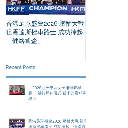
香港足球盛會2026 壓軸大戰
PPA亞洲職業
祖雲達斯挫車路士 成功捧起
1500 - 恒
「健絡通盃」
2026 香港將舉行亞洲首個大
滿貫賽事及 20
總獎金高達 11
Recent Posts
「2026亞洲東區女子排球錦標
賽」 舉行拜神儀式 祈求比賽順利
舉行
香港足球盛會2026 壓軸大戰 祖雲
達斯挫車路士 成功捧起「健絡通