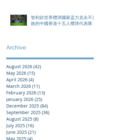
智利於世界欖球國家盃力克永不言
敗的中國香港十五人欖球代表隊
Archive
August 2026
(42)
42 posts
May 2026
(15)
15 posts
April 2026
(4)
4 posts
March 2026
(11)
11 posts
February 2026
(13)
13 posts
January 2026
(25)
25 posts
December 2025
(84)
84 posts
September 2025
(36)
36 posts
August 2025
(8)
8 posts
July 2025
(16)
16 posts
June 2025
(21)
21 posts
May 2025
(4)
4 posts