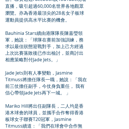
直播，吸引超過60,000名世界各地觀眾
瀏覽。亦為香港最頂尖的28名女子板球
運動員提供高水平比賽的機會。
Bauhinia Stars續由港隊隊長陳嘉瑩領
軍，她說：「球隊在賽前加強訓練，務
求以最佳狀態迎戰對手，加上己方經過
上次比賽落敗後已作出檢討，並商討出
相應策略對付Jade Jets。」
Jade Jets則有人事變動，Jasmine 
Titmuss將擔任隊長一職，她說：「我在
前三仗擔任副手，今仗身負重任， 我有
信心帶領Jade Jets再下一城。 」
Mariko Hill將出任副隊長，二人均是香
港木球會的球員，並攜手合作奪得香港
板球女子聯賽T20冠軍，Jasmine 
Titmuss續道：「我們在球會中合作無