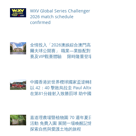
WXV Global Series Challenger
2026 match schedule
confirmed
全情投入「2026澳娛綜合澳門高
爾夫球公開賽」 職業—業餘配對
賽及VIP觀賽體驗 限時隆重登場
中國香港於世界欖球國家盃逆轉勝
以 42：40 擊敗烏拉圭 Paul Altier
在第81分鐘射入致勝罰球 助中國
香港隊在國家盃中取得首勝
嘉道理農場暨植物園 70 週年夏日
活動 免費入園 展開一場喚醒記憶
探索自然與愛護土地的旅程