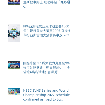
達斯挫車路士 成功捧起「健絡通
盃」
PPA亞洲職業匹克球巡迴賽1500 -
恒生銀行香港大滿貫2026 香港將
舉行亞洲首個大滿貫賽事及 2026
賽季最終戰 總獎金高達 110 萬美
元
國際米蘭 12 碼大戰力克曼城奪得
香港足球盛會「朝日啤酒盃」 全
場逾4萬名球迷狂熱歡呼
HSBC SVNS Series and World
Championship 2027 schedule
confirmed as road to Los
Angeles 2028 gathers pace