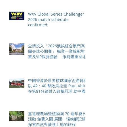
WXV Global Series Challenger
2026 match schedule
confirmed
全情投入「2026澳娛綜合澳門高
爾夫球公開賽」 職業—業餘配對
賽及VIP觀賽體驗 限時隆重登場
中國香港於世界欖球國家盃逆轉勝
以 42：40 擊敗烏拉圭 Paul Altier
在第81分鐘射入致勝罰球 助中國
香港隊在國家盃中取得首勝
嘉道理農場暨植物園 70 週年夏日
活動 免費入園 展開一場喚醒記憶
探索自然與愛護土地的旅程