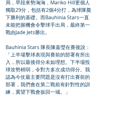
局，早段來勢洶洶，Mariko Hill更個人
獨取29分，包括有2個4分打，為球隊奠
下勝利的基礎。而Bauhinia Stars一直
未能把握機會令擊球手出局，最終第一
戰由Jade Jets勝出。 
Bauhinia Stars 隊長陳嘉瑩在賽後說：
「上半場擊球表現與賽前的部署有所出
入，所以最後得分未如理想。下半場投
球攻勢稍弱，令對方多次成功得分。我
認為今仗最主要問題是沒有打出賽前的
部署，我們會在第二戰前有針對性的訓
練，冀望下戰會扳回一城。」 