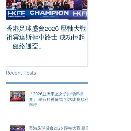
香港足球盛會2026 壓軸大戰
PPA亞洲職業
祖雲達斯挫車路士 成功捧起
1500 - 恒
「健絡通盃」
2026 香港將舉行亞洲首個大
滿貫賽事及 20
總獎金高達 11
Recent Posts
「2026亞洲東區女子排球錦標
賽」 舉行拜神儀式 祈求比賽順利
舉行
香港足球盛會2026 壓軸大戰 祖雲