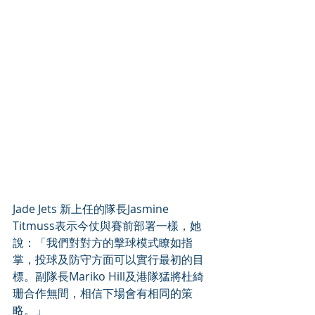
Jade Jets 新上任的隊長Jasmine 
Titmuss表示今仗與賽前部署一樣，她
說：「我們對對方的擊球模式瞭如指
掌，投球及防守方面可以實行最初的目
標。副隊長Mariko Hill及港隊猛將杜綺
珊合作無間，相信下場會有相同的策
略。」 