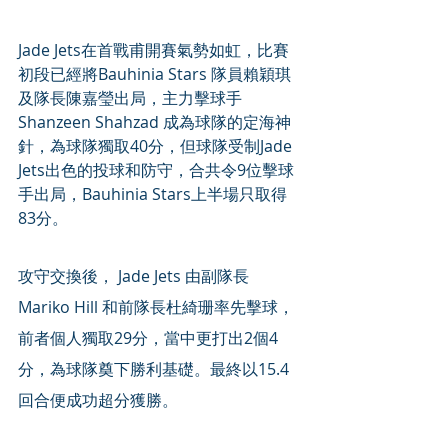
Jade Jets在首戰甫開賽氣勢如虹，比賽
初段已經將Bauhinia Stars 隊員賴穎琪
及隊長陳嘉瑩出局，主力擊球手
Shanzeen Shahzad 成為球隊的定海神
針，為球隊獨取40分，但球隊受制Jade 
Jets出色的投球和防守，合共令9位擊球
手出局，Bauhinia Stars上半場只取得
83分。
攻守交換後， Jade Jets 由副隊長
Mariko Hill 和前隊長杜綺珊率先擊球，
前者個人獨取29分，當中更打出2個4
分，為球隊奠下勝利基礎。最終以15.4
回合便成功超分獲勝。