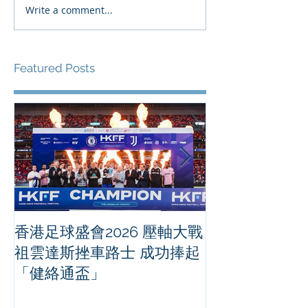
Write a comment...
Featured Posts
香港足球盛會2026 壓軸大戰
PPA亞洲職業
祖雲達斯挫車路士 成功捧起
1500 - 恒
「健絡通盃」
2026 香港將舉行亞洲首個大
滿貫賽事及 20