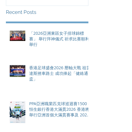
總獎金高達 11
Recent Posts
「2026亞洲東區女子排球錦標
賽」 舉行拜神儀式 祈求比賽順利
舉行
香港足球盛會2026 壓軸大戰 祖雲
達斯挫車路士 成功捧起「健絡通
盃」
PPA亞洲職業匹克球巡迴賽1500 -
恒生銀行香港大滿貫2026 香港將
舉行亞洲首個大滿貫賽事及 2026
賽季最終戰 總獎金高達 110 萬美
元