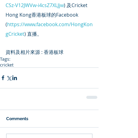
CSz-V12JWVw-i4csZ7XLJjw
) 及Cricket 
Hong Kong香港板球的Facebook 
(
https://www.facebook.com/HongKon
gCricket
) 直播。
資料及相片來源 : 香港板球
Tags:
cricket
Comments