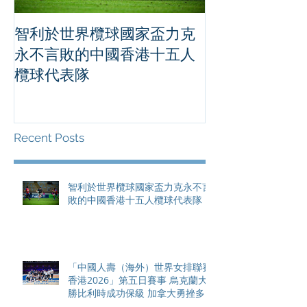
智利於世界欖球國家盃力克
「中國人壽（
永不言敗的中國香港十五人
排聯賽香港20
欖球代表隊
事 烏克蘭大勝比利時成功保
級 加拿大勇挫多明尼加 中國
激戰五局惜負
Recent Posts
智利於世界欖球國家盃力克永不言
敗的中國香港十五人欖球代表隊
「中國人壽（海外）世界女排聯賽
香港2026」第五日賽事 烏克蘭大
勝比利時成功保級 加拿大勇挫多
明尼加 中國激戰五局惜負意大利