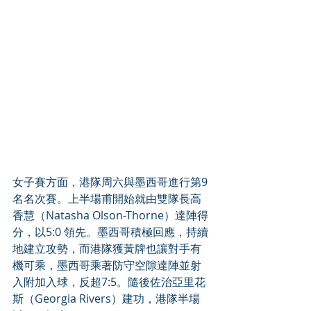
女子賽方面，港隊周六與墨西哥進行第9
名名次賽。上半場甫開始就由雙隊長高
香慧（Natasha Olson-Thorne）達陣得
分，以5:0 領先。墨西哥積極回應，持續
地建立攻勢，而港隊獲黃牌也讓對手有
機可乘，墨西哥乘著防守空隙達陣並射
入附加入球，反超7:5。隨後佐治亞里花
斯（Georgia Rivers）建功，港隊半場