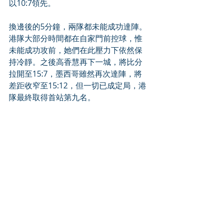
以10:7領先。
換邊後的5分鐘，兩隊都未能成功達陣。
港隊大部分時間都在自家門前控球，惟
未能成功攻前，她們在此壓力下依然保
持冷靜。之後高香慧再下一城，將比分
拉開至15:7，墨西哥雖然再次達陣，將
差距收窄至15:12，但一切已成定局，港
隊最終取得首站第九名。