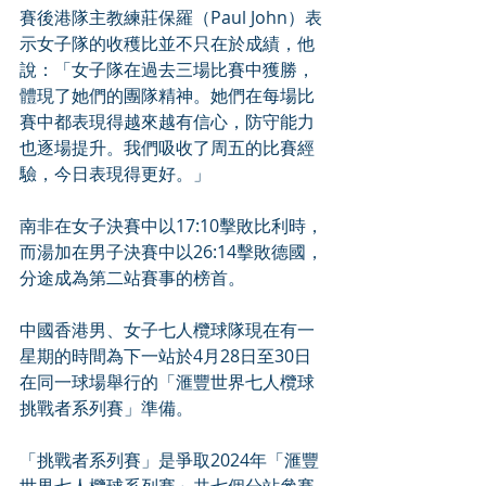
賽後港隊主教練莊保羅（Paul John）表
示女子隊的收穫比並不只在於成績，他
說：「女子隊在過去三場比賽中獲勝，
體現了她們的團隊精神。她們在每場比
賽中都表現得越來越有信心，防守能力
也逐場提升。我們吸收了周五的比賽經
驗，今日表現得更好。」
南非在女子決賽中以17:10擊敗比利時，
而湯加在男子決賽中以26:14擊敗德國，
分途成為第二站賽事的榜首。
中國香港男、女子七人欖球隊現在有一
星期的時間為下一站於4月28日至30日
在同一球場舉行的「滙豐世界七人欖球
挑戰者系列賽」準備。
「挑戰者系列賽」是爭取2024年「滙豐
世界七人欖球系列賽」共七個分站參賽