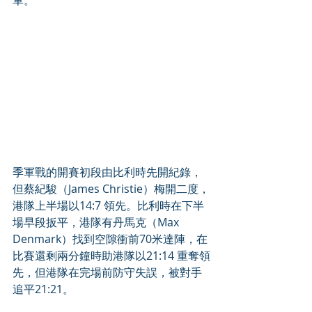
季軍戰的開賽初段由比利時先開紀錄，
但蔡紀駿（James Christie）梅開二度，
港隊上半場以14:7 領先。比利時在下半
場早段扳平，港隊有丹馬克（Max 
Denmark）找到空隙衝前70米達陣，在
比賽還剩兩分鐘時助港隊以21:14 重奪領
先，但港隊在完場前防守失誤，被對手
追平21:21。