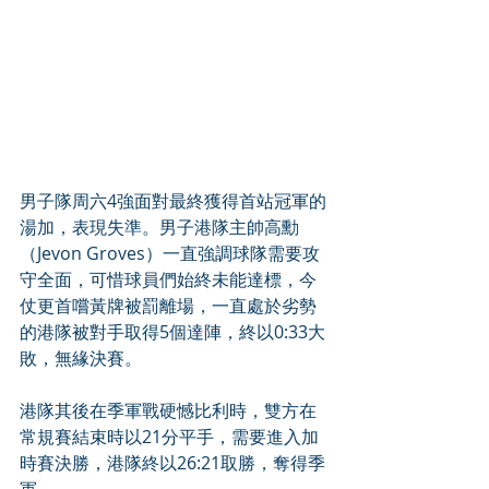
男子隊周六4強面對最終獲得首站冠軍的
湯加，表現失準。男子港隊主帥高勳
（Jevon Groves）一直強調球隊需要攻
守全面，可惜球員們始終未能達標，今
仗更首嚐黃牌被罰離場，一直處於劣勢
的港隊被對手取得5個達陣，終以0:33大
敗，無緣決賽。
港隊其後在季軍戰硬憾比利時，雙方在
常規賽結束時以21分平手，需要進入加
時賽決勝，港隊終以26:21取勝，奪得季
軍。