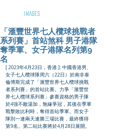
GOZAR
IMAGES
「滙豐世界七人欖球挑戰者
系列賽」首站煞科 男子港隊
奪季軍、女子港隊名列第9
名
[ 2023年4月23日，香港 ]: 中國香港男、
女子七人欖球隊周六（22日）於南非泰
倫博斯完成了「滙豐世界七人欖球挑戰
者系列賽」的首站比賽。力爭「滙豐世
界七人欖球系列賽」參賽資格的男子隊
於4強不敵湯加，無緣爭冠，其後在季軍
戰擊敗比利時，奪得首站季軍。而女子
隊則一連兩天連勝三場比賽，最終獲得
第9名。第二站比賽將於4月28日展開。