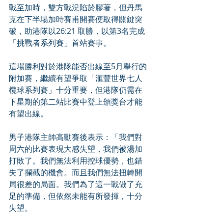
戰至加時，雙方戰況陷於膠著，但丹馬
克在下半場加時賽甫開賽便取得關鍵突
破，助港隊以26:21 取勝，以第3名完成
「挑戰者系列賽」首站賽事。
這場勝利對於港隊能否出線至5月舉行的
附加賽，繼續有望爭取「滙豐世界七人
欖球系列賽」十分重要，但港隊仍需在
下星期的第二站比賽中登上頒獎台才能
有望出線。
男子港隊主帥高勳賽後表示：「我們對
周六的比賽表現大感失望，我們被湯加
打敗了。我們無法利用控球優勢，也錯
失了攔截的機會。而且我們無法扭轉開
局很差的局面。我們為了這一戰做了充
足的準備，但依然未能有所發揮，十分
失望。