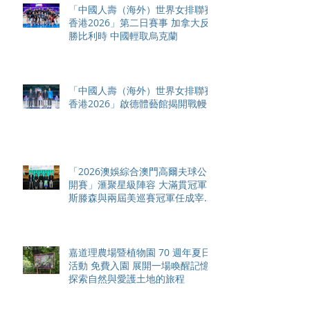
「中國人壽（海外）世界女排聯賽
香港2026」第二日賽事 加拿大反
勝比利時 中國輕取烏克蘭
「中國人壽（海外）世界女排聯賽
香港2026」啟德體藝館揭開戰幔
「2026澳娛綜合澳門高爾夫球公
開賽」滙聚星級陣容 大滿貫冠軍
斯滕森與兩屆美巡賽冠軍任成宰十
月領銜出戰
嘉道理農場暨植物園 70 週年夏日
活動 免費入園 展開一場喚醒記憶
探索自然與愛護土地的旅程