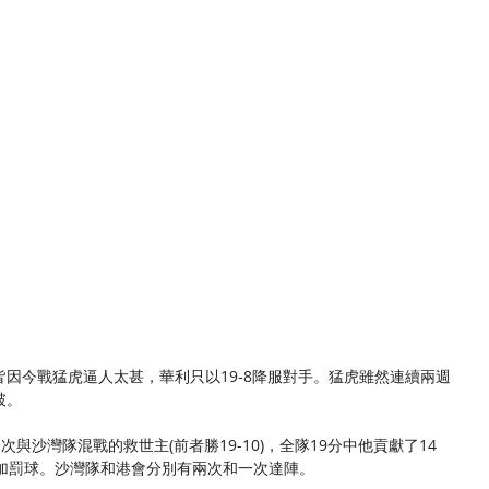
因今戰猛虎逼人太甚，華利只以19-8降服對手。猛虎雖然連續兩週
破。
)是今次與沙灣隊混戰的救世主(前者勝19-10)，全隊19分中他貢獻了14
附加罰球。沙灣隊和港會分別有兩次和一次達陣。