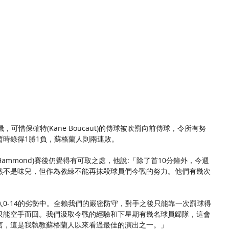
可惜保確特(Kane Boucaut)的傳球被吹罰向前傳球，令所有努
暫時錄得1勝1負，蘇格蘭人則兩連敗。
 Hammond)賽後仍覺得有可取之處，他說:「除了首10分鐘外，今週
然不是味兒，但作為教練不能再抹殺球員們今戰的努力。他們有幾次
0-14的劣勢中。全賴我們的嚴密防守，對手之後只能靠一次罰球得
只能空手而回。我們汲取今戰的經驗和下星期有幾名球員歸隊，這會
言，這是我執教蘇格蘭人以來看過最佳的演出之一。」