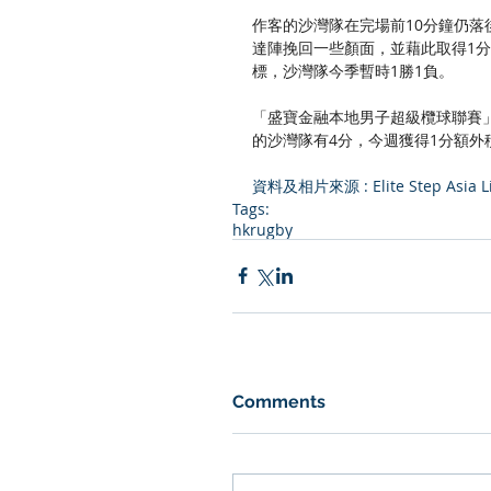
作客的沙灣隊在完場前10分鐘仍落後0-19
達陣挽回一些顏面，並藉此取得1分額外
標，沙灣隊今季暫時1勝1負。
「盛寶金融本地男子超級欖球聯賽」
的沙灣隊有4分，今週獲得1分額外
資料及相片來源 : Elite Step Asia Li
Tags:
hkrugby
Comments