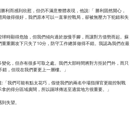
ddon)因勝利而感到欣慰，但仍不滿意整體表現，他說:「 勝利固然開心，
開局做得很好，我們原本可以一直掌控戰局，卻被無壓力下犯錯和失
控球時顯得危險，但我們傾向過於放慢手腳，而讓對方借勢而起。蘇
們重重圍攻下只失了10分，防守工作總算做得不錯。我認為我們在最
多變化，但亦有很多可取之處。我們大部時間將對方拒於門外，而只
不錯，但現在我們要更上一層樓。」
道:「我們可能有點太花巧，假使我們的兩名中場指揮官更能控制戰
禾拿的得分區域廣闊，所以踢球傳送至適當地方很重要。」
感到失望。