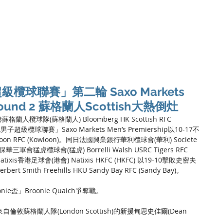
Ho
球聯賽」第二輪 Saxo Markets
p Round 2 蘇格蘭人Scottish大熱倒灶
格蘭人欖球隊(蘇格蘭人) Bloomberg HK Scottish RFC 
子超級欖球聯賽」Saxo Markets Men’s Premiership以10-17不
oon RFC (Kowloon)。同日法國興業銀行華利欖球會(華利) Societe 
) 小勝保華三軍會猛虎欖球會(猛虎) Borrelli Walsh USRC Tigers RFC 
tixis香港足球會(港會) Natixis HKFC (HKFC) 以19-10擊敗史密夫
mith Freehills HKU Sandy Bay RFC (Sandy Bay)。
e盃」Broonie Quaich爭奪戰。
蘇格蘭人隊(London Scottish)的新援甸思史佳爾(Dean 