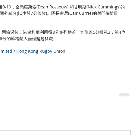
，全憑羅斯索(Dean Rossouw) 和甘明斯(Nick Cummings)的
積分(以少於7分落敗)。隊長古尼(Gair Currie)的射門偏離目
兩輪過後，港會和華利同得8分並列榜首，九龍以5分排第3，第4位
積分的蘇格蘭人僅僅超越猛虎。
mited / Hong Kong Rugby Union