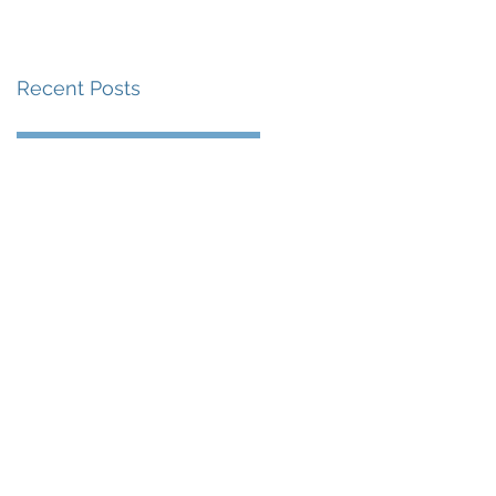
賽事及 2026 賽季最
戰 總獎金高達 110 萬
Recent Posts
美元