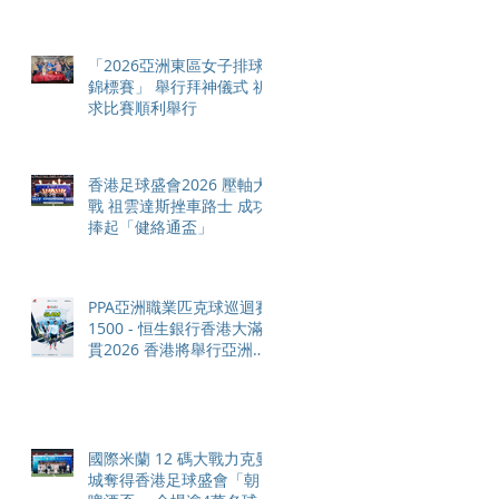
「2026亞洲東區女子排球
錦標賽」 舉行拜神儀式 祈
求比賽順利舉行
香港足球盛會2026 壓軸大
戰 祖雲達斯挫車路士 成功
捧起「健絡通盃」
PPA亞洲職業匹克球巡迴賽
1500 - 恒生銀行香港大滿
貫2026 香港將舉行亞洲首
個大滿貫賽事及 2026 賽季
最終戰 總獎金高達 110 萬
美元
國際米蘭 12 碼大戰力克曼
城奪得香港足球盛會「朝日