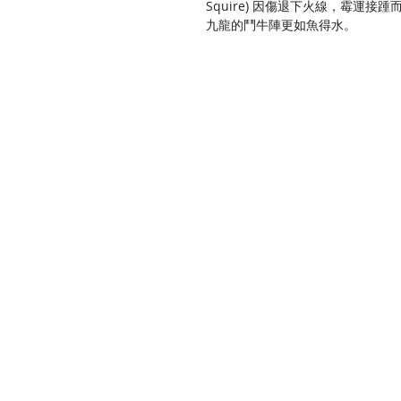
Squire) 因傷退下火線，霉運接踵
九龍的鬥牛陣更如魚得水。