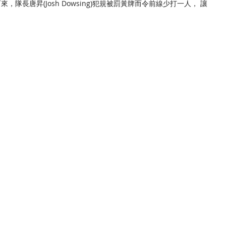
而來，隊長唐昇(Josh Dowsing)犯規被罰黃牌而令前線少打一人， 讓