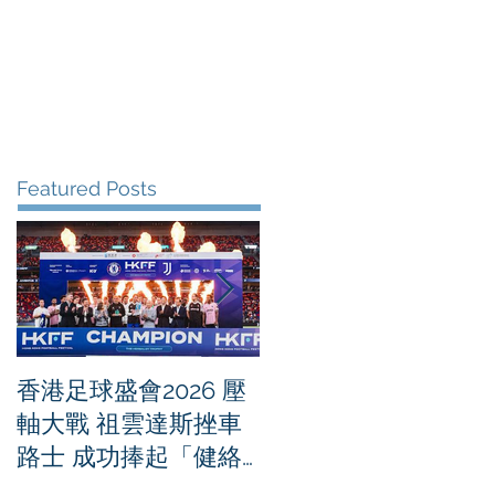
me
News
Albums
Contact
Featured Posts
香港足球盛會2026 壓
PPA亞洲職業匹克球
軸大戰 祖雲達斯挫車
迴賽1500 - 恒生銀行
路士 成功捧起「健絡
香港大滿貫2026 香港
通盃」
將舉行亞洲首個大滿