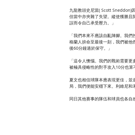
九龍教頭史尼當( Scott Sne
但當中亦夾雜了失望。縱使獲勝且
誤而令自己承受壓力。」
「我們本來不應該自亂陣腳。我們
格蘭人拚命至最後一刻，我們被他
後60分鐘過於保守。」
「這令人懊惱。我們的戰術需要更
被極具侵略性的對手攻入10分也算
夏文也相信球隊本應表現更佳，並
局，我們便能安穩下來。利維尼和
同日其他賽事的隊伍和球員也各自