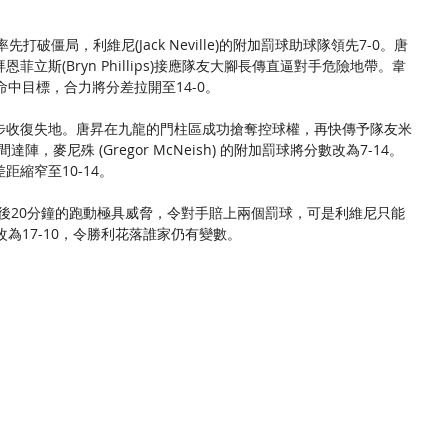
 達陣率先打破僵局，利維尼(Jack Neville)的附加罰球助球隊領先7-0。唐
立斯(Bryn Phillips)接應隊友大腳長傳直逼對手危險地帶。韋
命中目標，合力將分差拉開至14-0。
步收復失地。唐昇在九龍的門柱區成功搶奪控球權，再快傳予隊友米
柱間達陣，麥尼殊 (Gregor McNeish) 的附加罰球將分數改為7-14。
縮窄至10-14。
利維尼在最後20分鐘的跑動極具威脅，令對手賠上兩個罰球，可是利維尼只能
為17-10，令勝利花落誰家仍有變數。