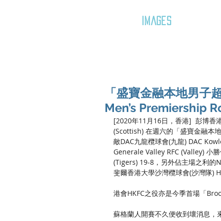
GOZAR
IMAGES
「盛寶金融本地男子超級欖
Men’s Premiershi
[2020年11月16日，香港]  彭博香港蘇
(Scottish) 在週六的「盛寶金融本地男
敵DAC九龍欖球會(九龍) DAC Kowl
Generale Valley RFC (Valley
(Tigers) 19-8，另外佔主場之利的Na
斐爾香港大學沙灣欖球會(沙灣隊) Herbert S
港會HKFC之役亦是今季首場「Brooni
蘇格蘭人開賽不久便收到壞消息，來自倫敦