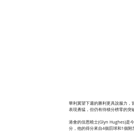
華利冀望下週的勝利更具說服力，皆
表現勇猛，但仍有待積分榜零的突
港會的佳恩曉士(Glyn Hughes
分，他的得分來自4個罰球和1個