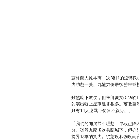
蘇格蘭人原本有一次3對1的逆轉良機，
力功虧一簣。九龍力保最後勝果並
雖然吃下敗仗，但主帥夏文(Craig
的演出較上星期進步很多。落敗當
只有14人應戰下仍奮不顧身。」
「我們的開局並不理想，早段已陷入
分。雖然九龍多次兵臨城下，但亦
提昇我軍的實力。從態度和強度而