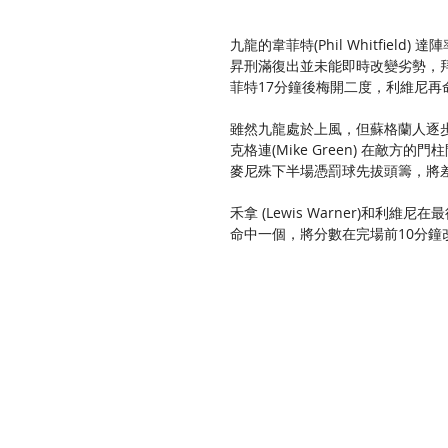
九龍的韋菲特(Phil Whitfield)
昇刑滿復出並未能即時改變劣勢，拜恩菲
菲特17分鐘後梅開二度，利維尼再
雖然九龍處於上風，但蘇格蘭人逐
克格連(Mike Green) 在敵方的門
麥尼殊下半場憑罰球先拔頭籌，將差距
禾拿 (Lewis Warner)和
命中一個，將分數在完場前10分鐘改