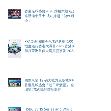
香港足球盛會2026 壓軸大戰 祖雲
達斯挫車路士 成功捧起「健絡通
盃」
PPA亞洲職業匹克球巡迴賽1500 -
恒生銀行香港大滿貫2026 香港將
舉行亞洲首個大滿貫賽事及 2026
賽季最終戰 總獎金高達 110 萬美
元
國際米蘭 12 碼大戰力克曼城奪得
香港足球盛會「朝日啤酒盃」 全
場逾4萬名球迷狂熱歡呼
HSBC SVNS Series and World