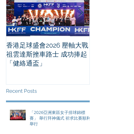
香港足球盛會2026 壓軸大戰
PPA亞洲職業
祖雲達斯挫車路士 成功捧起
1500 - 恒
「健絡通盃」
2026 香港將舉行亞洲首個大
滿貫賽事及 20
總獎金高達 11
Recent Posts
「2026亞洲東區女子排球錦標
賽」 舉行拜神儀式 祈求比賽順利
舉行