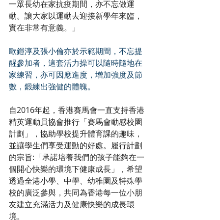
一眾長幼在家抗疫期間，亦不忘做運
動。讓大家以運動去迎接新學年來臨，
實在非常有意義。」
歐鎧淳及張小倫亦於示範期間，不忘提
醒參加者，這套活力操可以隨時隨地在
家練習，亦可因應進度，增加強度及節
數，鍛練出強健的體魄。
自2016年起，香港賽馬會一直支持香港
精英運動員協會推行「賽馬會動感校園
計劃」，協助學校提升體育課的趣味，
並讓學生們享受運動的好處。履行計劃
的宗旨:「承諾培養我們的孩子能夠在一
個開心快樂的環境下健康成長」，希望
透過全港小學、中學、幼稚園及特殊學
校的廣泛參與，共同為香港每一位小朋
友建立充滿活力及健康快樂的成長環
境。