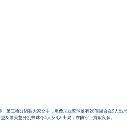
，第三輪分組賽大家交手，坦桑尼亞擊球足有20個回合在9人出局
嘉瑩及蕭美慧分別投球令4人及3人出局，在防守上貢獻良多。 