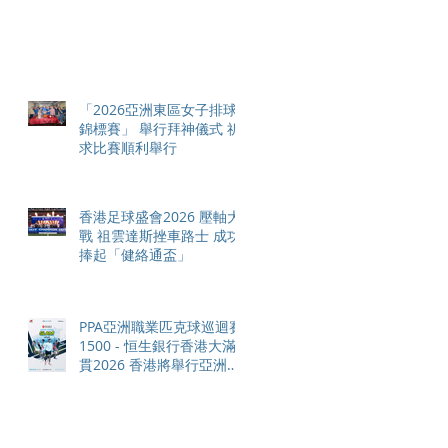
「2026亞洲東區女子排球
錦標賽」 舉行拜神儀式 祈
求比賽順利舉行
香港足球盛會2026 壓軸大
戰 祖雲達斯挫車路士 成功
捧起「健絡通盃」
PPA亞洲職業匹克球巡迴賽
1500 - 恒生銀行香港大滿
貫2026 香港將舉行亞洲首
個大滿貫賽事及 2026 賽季
最終戰 總獎金高達 110 萬
美元