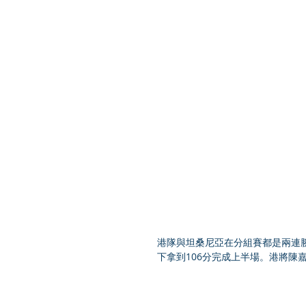
港隊與坦桑尼亞在分組賽都是兩連勝
下拿到106分完成上半場。港將陳