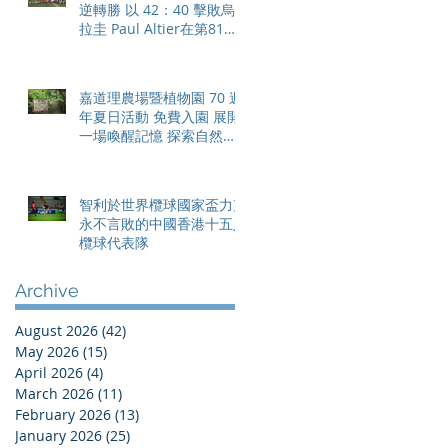
逆轉勝 以 42：40 擊敗烏
拉圭 Paul Altier在第81分
鐘射入致勝罰球 助中國香
港隊在國家盃中取得首勝
嘉道理農場暨植物園 70 週
年夏日活動 免費入園 展開
一場喚醒記憶 探索自然與
愛護土地的旅程
智利於世界欖球國家盃力克
永不言敗的中國香港十五人
欖球代表隊
Archive
August 2026
(42)
42 posts
May 2026
(15)
15 posts
April 2026
(4)
4 posts
March 2026
(11)
11 posts
February 2026
(13)
13 posts
January 2026
(25)
25 posts