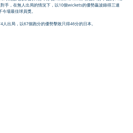
對手，在無人出局的情況下，以10個wickets的優勢贏波錄得三連
，贏下今場最佳球員獎。 
4人出局，以67個跑分的優勢擊敗只得46分的日本。 