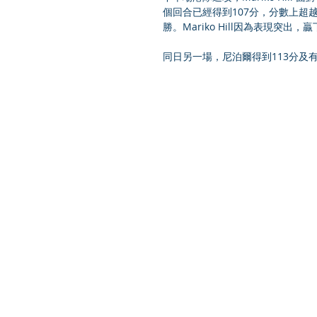
個回合已經得到107分，分數上超越
勝。Mariko Hill因為表現突出
同日另一場，尼泊爾得到113分及有