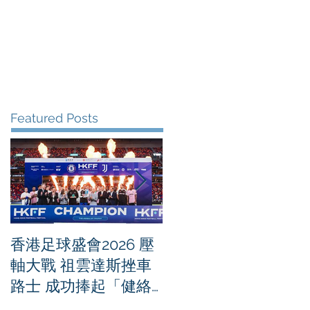
me
News
Albums
Contact
Featured Posts
香港足球盛會2026 壓
PPA亞洲職業匹克球
軸大戰 祖雲達斯挫車
迴賽1500 - 恒生銀行
路士 成功捧起「健絡
香港大滿貫2026 香港
通盃」
將舉行亞洲首個大滿