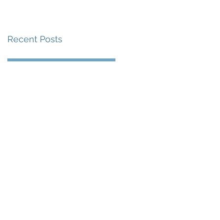
賽事及 2026 賽季最
戰 總獎金高達 110 萬
Recent Posts
美元