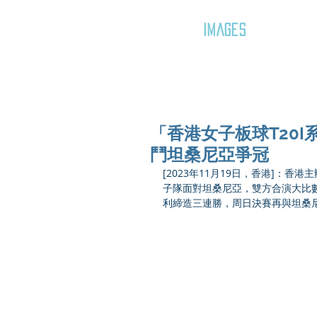
GOZAR
IMAGES
「香港女子板球T20I
鬥坦桑尼亞爭冠
[2023年11月19日，香港]：
子隊面對坦桑尼亞，雙方合演大比數
利締造三連勝，周日決賽再與坦桑尼