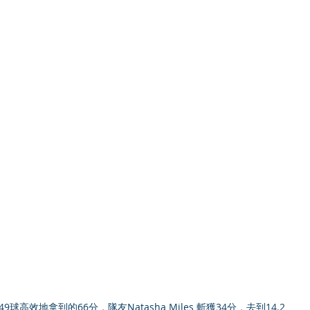
對49球高效地拿到的66分，隊友Natasha Miles 斬獲34分，去到14.2