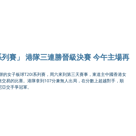
Ho
系列賽」 港隊三連勝晉級決賽 今午主場再
香港主辦的女子板球T20I系列賽，周六來到第三天賽事，東道主中國香港女
交易的比賽。港隊拿到107分兼無人出局，在分數上超越對手，順
亞交手爭冠軍。 