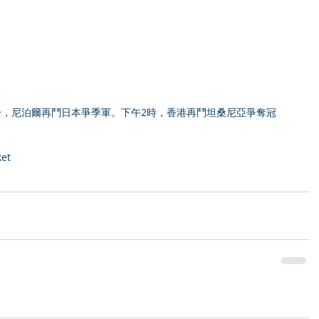
分，尼泊爾再鬥日本爭季軍。下午2時，香港再鬥坦桑尼亞爭奪冠
et