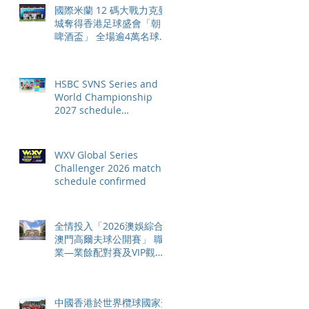
國際米蘭 12 碼大戰力克曼
城奪得香港足球盛會「朝日
啤酒盃」 全場逾4萬名球迷
狂熱歡呼
HSBC SVNS Series and
World Championship
2027 schedule
confirmed as road to Los
Angeles 2028 gathers
pace
WXV Global Series
Challenger 2026 match
schedule confirmed
全情投入「2026澳娛綜合
澳門高爾夫球公開賽」 職
業—業餘配對賽及VIP觀賽
體驗 限時隆重登場
中國香港於世界欖球國家盃