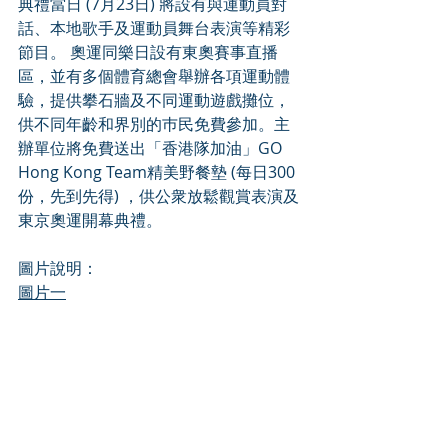
典禮當日 (7月23日) 將設有與運動員對
話、本地歌手及運動員舞台表演等精彩
節目。 奧運同樂日設有東奧賽事直播
區，並有多個體育總會舉辦各項運動體
驗，提供攀石牆及不同運動遊戲攤位，
供不同年齡和界別的巿民免費參加。主
辦單位將免費送出「香港隊加油」GO 
Hong Kong Team精美野餐墊 (每日300
份，先到先得) ，供公衆放鬆觀賞表演及
東京奧運開幕典禮。
圖片說明：
圖片一