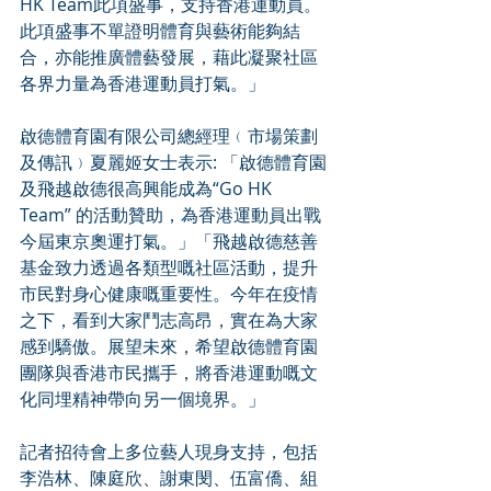
HK Team此項盛事，支持香港運動員。
此項盛事不單證明體育與藝術能夠結
合，亦能推廣體藝發展，藉此凝聚社區
各界力量為香港運動員打氣。」
啟德體育園有限公司總經理﹙市場策劃
及傳訊﹚夏麗姬女士表示: 「啟德體育園
及飛越啟德很高興能成為“Go HK 
Team” 的活動贊助，為香港運動員出戰
今屆東京奧運打氣。」「飛越啟德慈善
基金致力透過各類型嘅社區活動，提升
市民對身心健康嘅重要性。今年在疫情
之下，看到大家鬥志高昂，實在為大家
感到驕傲。展望未來，希望啟德體育園
團隊與香港市民攜手，將香港運動嘅文
化同埋精神帶向另一個境界。」
記者招待會上多位藝人現身支持，包括
李浩林、陳庭欣、謝東閔、伍富僑、組