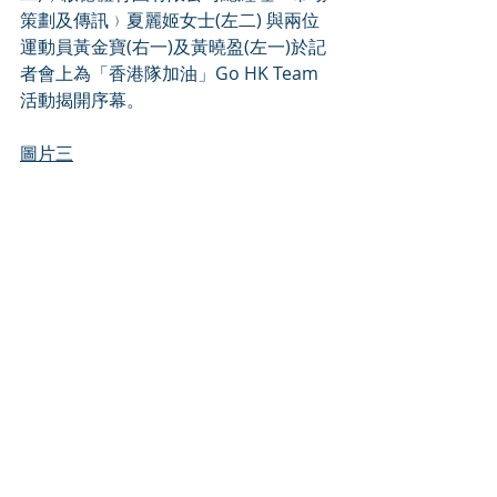
策劃及傳訊﹚夏麗姬女士(左二) 與兩位
運動員黃金寶(右一)及黃曉盈(左一)於記
者會上為「香港隊加油」Go HK Team
活動揭開序幕。
圖片三