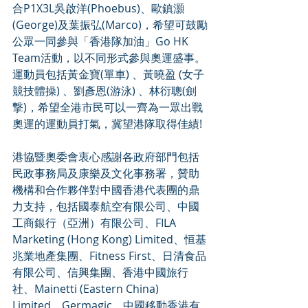
合P1X3L吳啟洋(​Phoebus)、歐鎮灝
(George)及葉振弘(Marco​)，希望可鼓勵
公眾一同參與「香港隊加油」Go HK 
Team活動，以不同形式參與奧運盛事。
運動員包括黃金寶(單車) 、黃曉盈 (女子
競技體操) 、劉彥恩(游泳) 、林衍聰(劍
撃)，希望全港市民可以一齊為一眾出戰
奧運的運動員打氣，冀望港隊取得佳績!
港協暨奧委會衷心感謝各政府部門包括
民政事務局及康樂及文化事務署，贊助
機構和合作夥伴對中國香港代表團的鼎
力支持，包括國泰航空有限公司、中國
工商銀行（亞洲）有限公司、FILA 
Marketing (Hong Kong) Limited、恒基
兆業地產集團、Fitness First、日清食品
有限公司、信興集團、香港中國旅行
社、Mainetti (Eastern China) 
Limited、Germagic、中國移動香港有