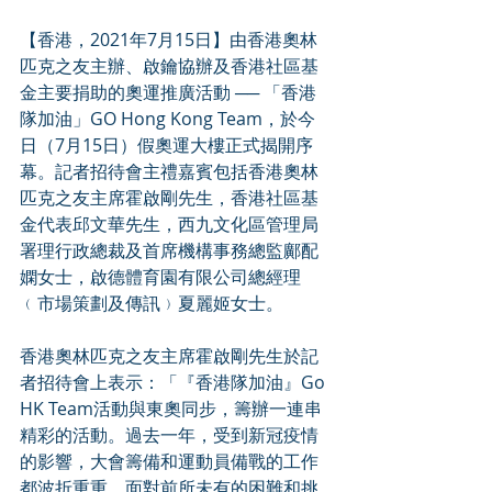
【香港，2021年7月15日】由香港奧林
匹克之友主辦、啟鑰協辦及香港社區基
金主要捐助的奧運推廣活動 ── 「香港
隊加油」GO Hong Kong Team，於今
日（7月15日）假奧運大樓正式揭開序
幕。記者招待會主禮嘉賓包括香港奧林
匹克之友主席霍啟剛先生，香港社區基
金代表邱文華先生，西九文化區管理局
署理行政總裁及首席機構事務總監鄺配
嫻女士，啟德體育園有限公司總經理
﹙市場策劃及傳訊﹚夏麗姬女士。
香港奧林匹克之友主席霍啟剛先生於記
者招待會上表示：「『香港隊加油』Go 
HK Team活動與東奧同步，籌辦一連串
精彩的活動。過去一年，受到新冠疫情
的影響，大會籌備和運動員備戰的工作
都波折重重，面對前所未有的困難和挑