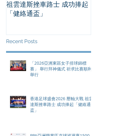
祖雲達斯挫車路士 成功捧起
1500 - 恒
「健絡通盃」
2026 香港將舉行亞洲首個大
滿貫賽事及 20
總獎金高達 11
Recent Posts
「2026亞洲東區女子排球錦標
賽」 舉行拜神儀式 祈求比賽順利
舉行
香港足球盛會2026 壓軸大戰 祖雲
達斯挫車路士 成功捧起「健絡通
盃」
PPA亞洲職業匹克球巡迴賽1500 -