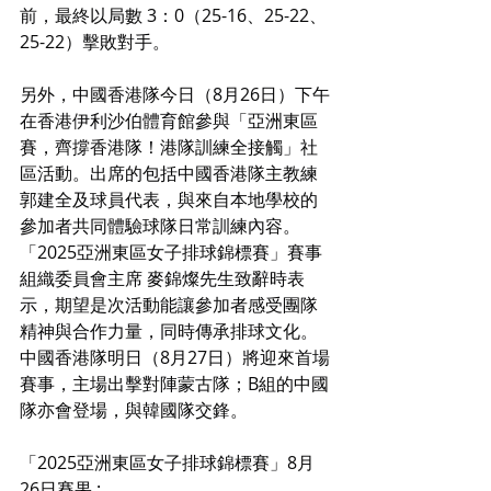
前，最終以局數 3：0（25-16、25-22、
25-22）擊敗對手。
另外，中國香港隊今日（8月26日）下午
在香港伊利沙伯體育館參與「亞洲東區
賽，齊撐香港隊！港隊訓練全接觸」社
區活動。出席的包括中國香港隊主教練
郭建全及球員代表，與來自本地學校的
參加者共同體驗球隊日常訓練內容。
「2025亞洲東區女子排球錦標賽」賽事
組織委員會主席 麥錦燦先生致辭時表
示，期望是次活動能讓參加者感受團隊
精神與合作力量，同時傳承排球文化。
中國香港隊明日（8月27日）將迎來首場
賽事，主場出擊對陣蒙古隊；B組的中國
隊亦會登場，與韓國隊交鋒。
「2025亞洲東區女子排球錦標賽」8月
26日賽果 :