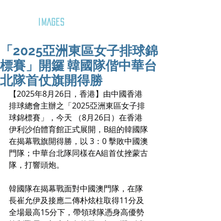
GOZAR
IMAGES
「2025亞洲東區女子排球錦
標賽」開鑼 韓國隊偕中華台
北隊首仗旗開得勝
【2025年8月26日，香港】由中國香港
排球總會主辦之「2025亞洲東區女子排
球錦標賽」，今天 （8月26日）在香港
伊利沙伯體育館正式展開，B組的韓國隊
在揭幕戰旗開得勝，以 3：0 擊敗中國澳
門隊；中華台北隊同樣在A組首仗挫蒙古
隊，打響頭炮。
韓國隊在揭幕戰面對中國澳門隊，在隊
長崔允伊及接應二傳朴炫柱取得11分及
全場最高15分下，帶領球隊憑身高優勢