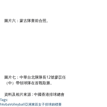
圖片六：蒙古隊賽前合照。
圖片七：中華台北隊隊長12號廖苡任
（中）帶領球隊在首戰取勝。
資料及相片來源 : 中國香港排球總會
Tags:
hkvba
Volleyball
亞洲東區女子排球錦標賽