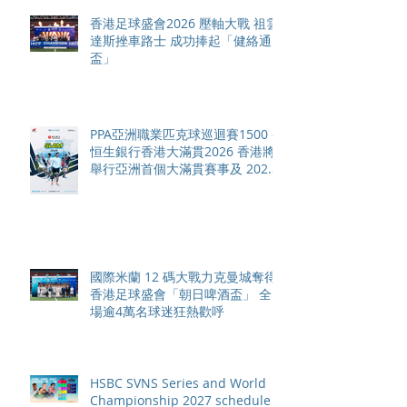
香港足球盛會2026 壓軸大戰 祖雲
達斯挫車路士 成功捧起「健絡通
盃」
PPA亞洲職業匹克球巡迴賽1500 -
恒生銀行香港大滿貫2026 香港將
舉行亞洲首個大滿貫賽事及 2026
賽季最終戰 總獎金高達 110 萬美
元
國際米蘭 12 碼大戰力克曼城奪得
香港足球盛會「朝日啤酒盃」 全
場逾4萬名球迷狂熱歡呼
HSBC SVNS Series and World
Championship 2027 schedule