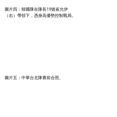
圖片四：韓國隊在隊長19號崔允伊
（右）帶領下，憑身高優勢控制戰局。
圖片五：中華台北隊賽前合照。