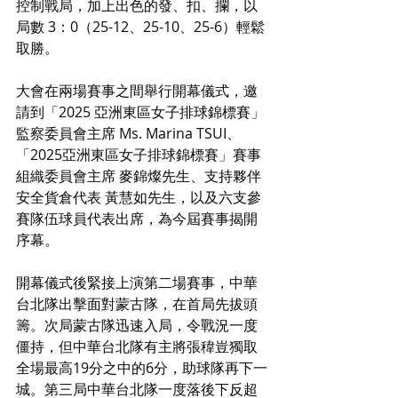
控制戰局，加上出色的發、扣、攔，以
局數 3：0（25-12、25-10、25-6）輕鬆
取勝。
大會在兩場賽事之間舉行開幕儀式，邀
請到「2025 亞洲東區女子排球錦標賽」
監察委員會主席 Ms. Marina TSUI、
「2025亞洲東區女子排球錦標賽」賽事
組織委員會主席 麥錦燦先生、支持夥伴
安全貨倉代表 黃慧如先生，以及六支參
賽隊伍球員代表出席，為今屆賽事揭開
序幕。
開幕儀式後緊接上演第二場賽事，中華
台北隊出擊面對蒙古隊，在首局先拔頭
籌。次局蒙古隊迅速入局，令戰況一度
僵持，但中華台北隊有主將張稦豈獨取
全場最高19分之中的6分，助球隊再下一
城。第三局中華台北隊一度落後下反超