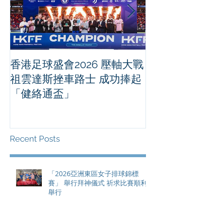
香港足球盛會2026 壓軸大戰
PPA亞洲職業
祖雲達斯挫車路士 成功捧起
1500 - 恒
「健絡通盃」
2026 香港將舉行亞洲首個大
滿貫賽事及 20
總獎金高達 11
Recent Posts
「2026亞洲東區女子排球錦標
賽」 舉行拜神儀式 祈求比賽順利
舉行