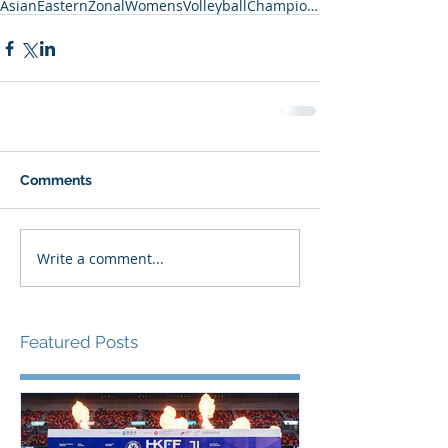
AsianEasternZonalWomensVolleyballChampionship
Comments
Write a comment...
Featured Posts