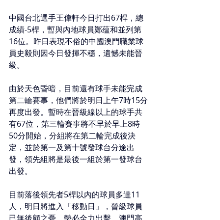
中國台北選手王偉軒今日打出67桿，總
成績-5桿，暫與內地球員鄭蕴和並列第
16位。昨日表現不俗的中國澳門職業球
員史毅則因今日發揮不穩，遺憾未能晉
級。
由於天色昏暗，目前還有球手未能完成
第二輪賽事，他們將於明日上午7時15分
再度出發。暫時在晉級線以上的球手共
有67位，第三輪賽事將不早於早上8時
50分開始，分組將在第二輪完成後決
定，並於第一及第十號發球台分途出
發，領先組將是最後一組於第一發球台
出發。
目前落後領先者5桿以內的球員多達11
人，明日將進入「移動日」，晉級球員
已無後顧之憂，勢必全力出擊。澳門高