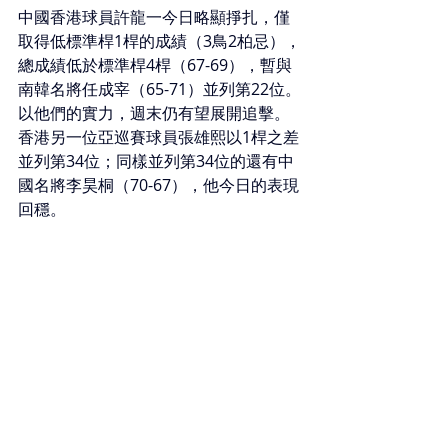
中國香港球員許龍一今日略顯掙扎，僅
取得低標準桿1桿的成績（3鳥2柏忌），
總成績低於標準桿4桿（67-69），暫與
南韓名將任成宰（65-71）並列第22位。
以他們的實力，週末仍有望展開追擊。
香港另一位亞巡賽球員張雄熙以1桿之差
並列第34位；同樣並列第34位的還有中
國名將李昊桐（70-67），他今日的表現
回穩。