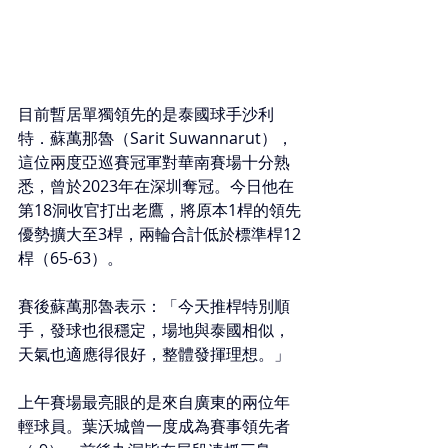
目前暫居單獨領先的是泰國球手沙利
特．蘇萬那魯（Sarit Suwannarut），
這位兩度亞巡賽冠軍對華南賽場十分熟
悉，曾於2023年在深圳奪冠。今日他在
第18洞收官打出老鷹，將原本1桿的領先
優勢擴大至3桿，兩輪合計低於標準桿12
桿（65-63）。
賽後蘇萬那魯表示：「今天推桿特別順
手，發球也很穩定，場地與泰國相似，
天氣也適應得很好，整體發揮理想。」
上午賽場最亮眼的是來自廣東的兩位年
輕球員。葉沃城曾一度成為賽事領先者