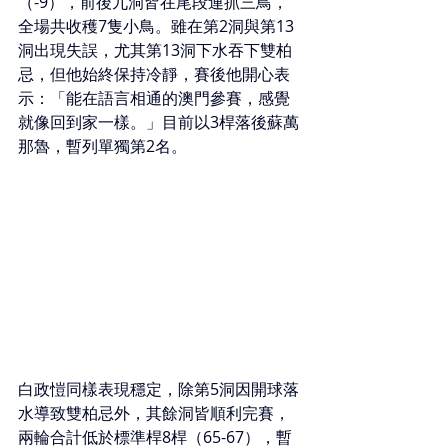
（-9），前後九洞皆在尾段連抓三鳥，
全場共收穫7隻小鳥。雖在第2洞與第13
洞出現失誤，尤其第13洞下水吞下雙柏
忌，但他始終保持冷靜，賽後他開心表
示：「能在語言相通的澳門參賽，感覺
就像回到家一樣。」目前以3桿落後蘇萬
那魯，暫列單獨第2名。
白政愷同樣表現穩定，除第5洞因開球落
水導致雙柏忌外，其餘洞皆順利完賽，
兩輪合計低於標準桿8桿（65-67），暫