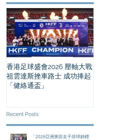
香港足球盛會2026 壓軸大戰
PPA亞洲職業
祖雲達斯挫車路士 成功捧起
1500 - 恒
「健絡通盃」
2026 香港將舉行亞洲首個大
滿貫賽事及 20
總獎金高達 11
Recent Posts
「2026亞洲東區女子排球錦標