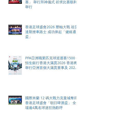
賽」 舉行拜神儀式 祈求比賽順利
舉行
香港足球盛會2026 壓軸大戰 祖雲
達斯挫車路士 成功捧起「健絡通
盃」
PPA亞洲職業匹克球巡迴賽1500 -
恒生銀行香港大滿貫2026 香港將
舉行亞洲首個大滿貫賽事及 2026
賽季最終戰 總獎金高達 110 萬美
元
國際米蘭 12 碼大戰力克曼城奪得
香港足球盛會「朝日啤酒盃」 全
場逾4萬名球迷狂熱歡呼