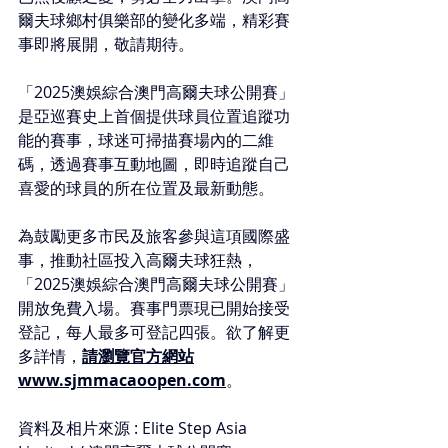
爾夫球鄉村俱樂部的變化多端，精彩賽
事即將展開，敬請期待。
「2025澳娛綜合澳門高爾夫球公開賽」
是亞巡賽史上首個提供球員位置追蹤功
能的賽事，球迷可掃描賽場內的二維
碼，透過賽事互動地圖，即時追蹤自己
喜愛的球員的所在位置及最新動態。
為鼓勵更多市民及旅客參與這項國際盛
事，推動社區投入高爾夫球狂熱，
「2025澳娛綜合澳門高爾夫球公開賽」
開放免費入場。賽事門票現已開始接受
登記，每人最多可登記四張。欲了解更
多詳情，
請瀏覽官方網站
www.sjmmacaoopen.com
。
資料及相片來源 : Elite Step Asia 