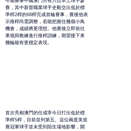
今屆賽事中國澳門共有六位本土球手參
賽，其中新晉職業球手史毅交出低於標
準桿2桿的68桿完成首輪賽事，賽後他表
示推桿尚需調整，若能把握住幾個小鳥
機會，成績將更理想。他賽後立即前往
果嶺與教練進行推桿訓練，期望接下來
幾輪能有更穩定表現。
首次亮相澳門的任成宰今日打出低於標
準桿5桿，目前並列第五。這位兩度美巡
賽冠軍球手並未受到陌生場地影響，開