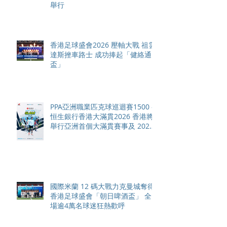
舉行
香港足球盛會2026 壓軸大戰 祖雲
達斯挫車路士 成功捧起「健絡通
盃」
PPA亞洲職業匹克球巡迴賽1500 -
恒生銀行香港大滿貫2026 香港將
舉行亞洲首個大滿貫賽事及 2026
賽季最終戰 總獎金高達 110 萬美
元
國際米蘭 12 碼大戰力克曼城奪得
香港足球盛會「朝日啤酒盃」 全
場逾4萬名球迷狂熱歡呼