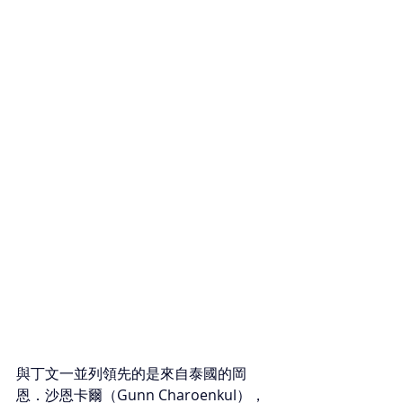
與丁文一並列領先的是來自泰國的岡
恩．沙恩卡爾（Gunn Charoenkul），