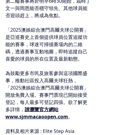
第二輪賽事將於明早6時30開始，屆時丁
文一與岡恩能否穩守領先、其他球員能
否迎頭趕上，將成為焦點。
「2025澳娛綜合澳門高爾夫球公開賽」
是亞巡賽史上首個提供球員位置追蹤功
能的賽事，球迷可掃描賽場內的二維
碼，透過賽事互動地圖，即時追蹤自己
喜愛的球員的所在位置及最新動態。
為鼓勵更多市民及旅客參與這項國際盛
事，推動社區投入高爾夫球狂熱，
「2025澳娛綜合澳門高爾夫球公開賽」
開放免費入場。賽事門票現已開始接受
登記，每人最多可登記四張。欲了解更
多詳情，
請瀏覽官方網站
www.sjmmacaoopen.com
。
資料及相片來源 : Elite Step Asia 