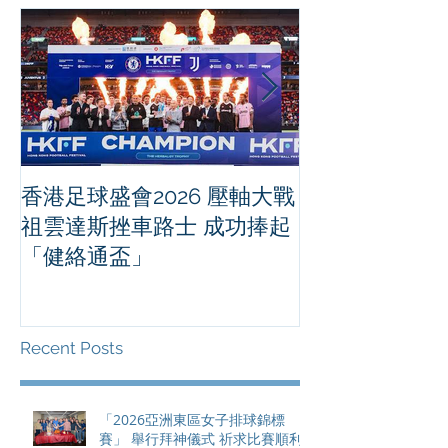
香港足球盛會2026 壓軸大戰
PPA亞洲職業
祖雲達斯挫車路士 成功捧起
1500 - 恒
「健絡通盃」
2026 香港將舉行亞洲首個大
滿貫賽事及 20
總獎金高達 11
Recent Posts
「2026亞洲東區女子排球錦標
賽」 舉行拜神儀式 祈求比賽順利