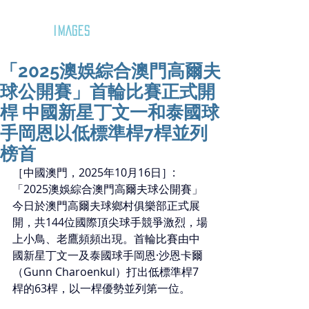
GOZAR
IMAGES
「2025澳娛綜合澳門高爾夫
球公開賽」首輪比賽正式開
桿 中國新星丁文一和泰國球
手岡恩以低標準桿7桿並列
榜首
［中國澳門，2025年10月16日］: 
「2025澳娛綜合澳門高爾夫球公開賽」
今日於澳門高爾夫球鄉村俱樂部正式展
開，共144位國際頂尖球手競爭激烈，場
上小鳥、老鷹頻頻出現。首輪比賽由中
國新星丁文一及泰國球手岡恩·沙恩卡爾
（Gunn Charoenkul）打出低標準桿7
桿的63桿，以一桿優勢並列第一位。