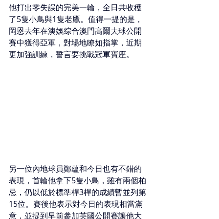
他打出零失誤的完美一輪，全日共收穫
了5隻小鳥與1隻老鷹。值得一提的是，
岡恩去年在澳娛綜合澳門高爾夫球公開
賽中獲得亞軍，對場地瞭如指掌，近期
更加強訓練，誓言要挑戰冠軍寶座。
另一位內地球員鄭蕴和今日也有不錯的
表現，首輪他拿下5隻小鳥，雖有兩個柏
忌，仍以低於標準桿3桿的成績暫並列第
15位。賽後他表示對今日的表現相當滿
意，並提到早前參加英國公開賽讓他大