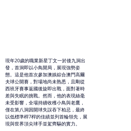
現年20歲的職業新星丁文一於後九洞出
發，首洞即以小鳥開局，展現強勢姿
態。這是他首次參加澳娛綜合澳門高爾
夫球公開賽，對場地尚未熟悉，且剛從
西班牙賽事返國後旋即出戰，面對著時
差與失眠的挑戰。然而，他的表現絲毫
未受影響，全場持續收穫小鳥與老鷹，
僅在第八洞因開球失誤吞下柏忌，最終
以低標準桿7桿的佳績並列首輪領先，展
現與世界頂尖球手並駕齊驅的實力。