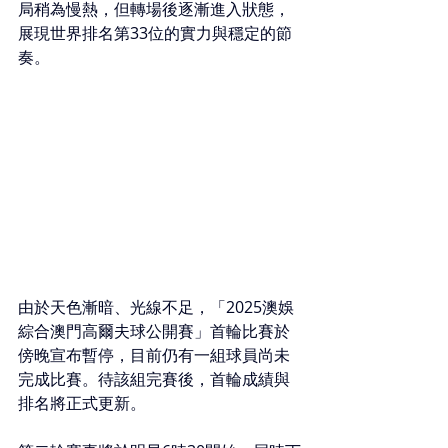
局稍為慢熱，但轉場後逐漸進入狀態，
展現世界排名第33位的實力與穩定的節
奏。
由於天色漸暗、光線不足，「2025澳娛
綜合澳門高爾夫球公開賽」首輪比賽於
傍晚宣布暫停，目前仍有一組球員尚未
完成比賽。待該組完賽後，首輪成績與
排名將正式更新。