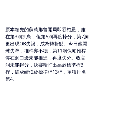
原本領先的蘇萬那魯開局即吞柏忌，雖
在第3洞抓鳥，但第5洞再度掉分，第7洞
更出現OB失誤，成為轉折點。今日他開
球失準，推桿亦不穩，第11洞保帕推桿
停在洞口邊未能推進，再度失分。收官
洞未能得分，決賽輪打出高於標準桿3
桿，總成績低於標準桿13桿，單獨排名
第4。