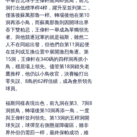
中華台北球手王偉軒開局即抓鳥，前九
洞打出低標準桿4桿，躍升至並列第二，
僅落後蘇萬那魯一桿。轉場後他在第10
洞再添小鳥，而蘇萬那魯則因開球出界
吞下雙柏忌，王偉軒一舉成為單獨領先
者。與他競逐冠軍的就是福斯，雖然二
人不在同組出發，但他們自第11洞起便
在並列或互換位置中展開激烈角逐。第
15洞，王偉軒在340碼的四桿洞再抓小
鳥，穩居場上領先。儘管第18洞錯失老
鷹推桿，他仍以小鳥收官，決賽輪打出
零失誤、8鳥的62桿佳績，成為會所領先
球員。
福斯同樣表現出色，前九洞在第3、7與8
洞抓鳥，轉場後第10洞再添一鳥，一度
與王偉軒並列領先。第13洞的五桿洞開
球失誤，球彈至右側懸崖障礙區，雖非
界外但仍需罰一桿，最終保帕成功，維