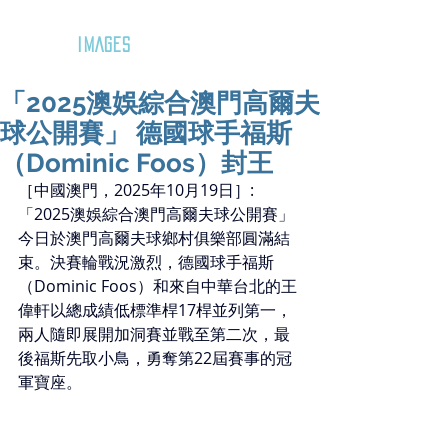
GOZAR
IMAGES
「2025澳娛綜合澳門高爾夫
球公開賽」 德國球手福斯
（Dominic Foos）封王
［中國澳門，2025年10月19日］: 
「2025澳娛綜合澳門高爾夫球公開賽」
今日於澳門高爾夫球鄉村俱樂部圓滿結
束。決賽輪戰況激烈，德國球手福斯
（Dominic Foos）和來自中華台北的王
偉軒以總成績低標準桿17桿並列第一，
兩人隨即展開加洞賽並戰至第二次，最
後福斯先取小鳥，勇奪第22屆賽事的冠
軍寶座。