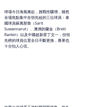
球場今日海風漸起，挑戰性驟增，雖然
全場焦點集中在領先組的三位球員：泰
國球員蘇萬那魯（Sarit 
Suwannarut）、澳洲的蘭金（Brett 
Rankin）以及中國超新星丁文一，但領
先榜的球員位置全日不斷更換，賽果也
十分扣人心弦。