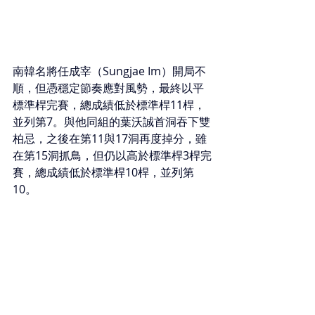
南韓名將任成宰（Sungjae Im）開局不
順，但憑穩定節奏應對風勢，最終以平
標準桿完賽，總成績低於標準桿11桿，
並列第7。與他同組的葉沃誠首洞吞下雙
柏忌，之後在第11與17洞再度掉分，雖
在第15洞抓鳥，但仍以高於標準桿3桿完
賽，總成績低於標準桿10桿，並列第
10。