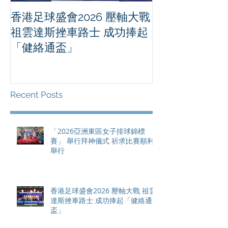
香港足球盛會2026 壓軸大戰
PPA亞洲職業
祖雲達斯挫車路士 成功捧起
1500 - 恒
「健絡通盃」
2026 香港將舉行亞洲首個大
滿貫賽事及 20
總獎金高達 11
Recent Posts
「2026亞洲東區女子排球錦標
賽」 舉行拜神儀式 祈求比賽順利
舉行
香港足球盛會2026 壓軸大戰 祖雲
達斯挫車路士 成功捧起「健絡通
盃」