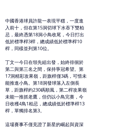
中國香港球員許龍一表現平穩，一度進
入前十，但在第15洞切球下水吞下雙柏
忌，最終憑第18洞小鳥收尾，今日打出
低於標準桿3桿，總成績低於標準桿10
桿，同樣並列第10位。
丁文一今日在領先組出發，始終徘徊於
第二與第三名之間，保持爭冠希望。第
17洞精彩攻果嶺，距旗桿僅3碼，可惜未
能推進小鳥。第18洞發球落入左側長
草，距旗桿約230碼順風，第二桿攻果嶺
未能一推抓老鷹，但仍以小鳥完賽，今
日收穫4鳥1柏忌，總成績低於標準桿13
桿，單獨排名第3。
這場賽事不僅見證了新星的崛起與資深