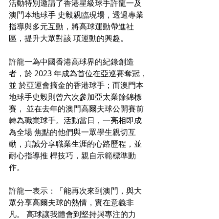
活動特別邀請了香港星級球手許龍一及
澳門本地球手 史毅親臨現場，透過專業
指導與多元互動，將高球運動帶進社
區，提升大眾對該 項運動的興趣。
許龍一為中國香港高球界的紀錄創造
者，於 2023 年成為首位在亞巡賽奪冠，
並 於亞運會摘金的香港球手；而澳門本
地球手史毅則曾六次參加亞太業餘錦標
賽， 並在去年的澳門高爾夫球公開賽前
轉為職業球手。活動當日，一亮相即成
為全場 焦點的他們與一眾學生親切互
動，真誠分享職業生涯的心路歷程，並
耐心指導推 桿技巧，親自示範標準動
作。
許龍一表示：「能再次來到澳門，與大
眾分享高爾夫球的熱情，實在意義非
凡。 高球讓我體會到堅持與專注的力