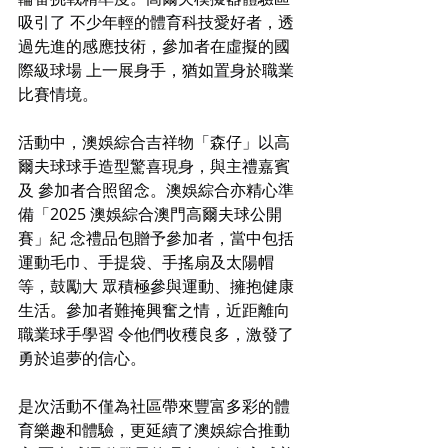
吸引了 不少年輕的體育科技愛好者，透
過先進的感應技術，參加者在虛擬的國
際級球場 上一展身手，猶如置身於職業
比賽情境。
活動中，澳娛綜合吉祥物「森仔」以高
爾夫球球手造型驚喜現身，與主禮嘉賓
及 參加者合照留念。澳娛綜合亦精心準
備「2025 澳娛綜合澳門高爾夫球公開
賽」紀 念禮品包贈予參加者，當中包括
運動毛巾、手提袋、手搖扇及太陽帽
等，鼓勵大 眾積極參與運動、擁抱健康
生活。參加者難掩興奮之情，近距離向
職業球手學習 令他們收穫良多，激發了
勇於追夢的信心。
是次活動不僅為社區帶來豐富多彩的體
育樂趣和體驗，更延續了澳娛綜合推動