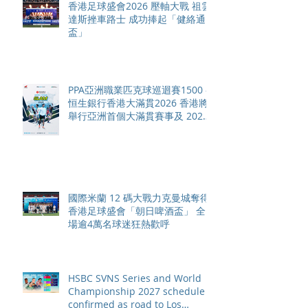
香港足球盛會2026 壓軸大戰 祖雲
達斯挫車路士 成功捧起「健絡通
盃」
PPA亞洲職業匹克球巡迴賽1500 -
恒生銀行香港大滿貫2026 香港將
舉行亞洲首個大滿貫賽事及 2026
賽季最終戰 總獎金高達 110 萬美
元
國際米蘭 12 碼大戰力克曼城奪得
香港足球盛會「朝日啤酒盃」 全
場逾4萬名球迷狂熱歡呼
HSBC SVNS Series and World
Championship 2027 schedule
confirmed as road to Los