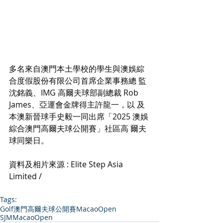
多名來自澳門本土學校的學生與澳娛綜
合度假股份有限公司首席企業事務總 監
沈銘義、IMG 高爾夫球部副總裁 Rob 
James、亞運會金牌得主許龍一，以 及
本澳新晉球手史毅一同出席「2025 澳娛
綜合澳門高爾夫球公開賽」社區高 爾夫
球同樂日。
資料及相片來源 : Elite Step Asia 
Limited / 
Tags:
Golf
澳門高爾夫球公開賽
MacaoOpen
SJMMacaoOpen