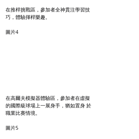
在推桿挑戰區，參加者全神貫注學習技
巧，體驗揮桿樂趣。
圖片4
在高爾夫模擬器體驗區，參加者在虛擬
的國際級球場上一展身手，猶如置身 於
職業比賽情境。
圖片5