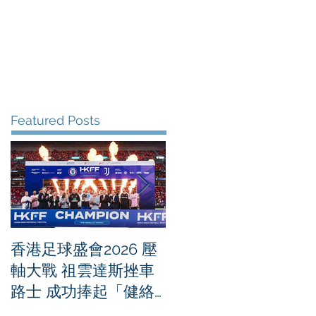
me
News
Albums
Contact
Featured Posts
香港足球盛會2026 壓
PPA亞洲職業匹克球
軸大戰 祖雲達斯挫車
迴賽1500 - 恒生銀行
路士 成功捧起「健絡
香港大滿貫2026 香港
通盃」
將舉行亞洲首個大滿