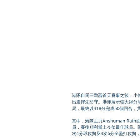
港隊自周三戰罷首天賽事之後，小休
出選擇先防守。港隊展示強大得分能
局，最終以318分完成50個回合，
其中，港隊主力Anshuman Ra
員，賽後順利當上今仗最佳球員。隊長N
次4分球攻勢及4次6分全壘打攻勢