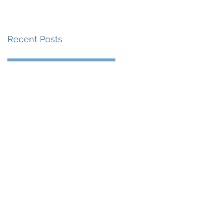
賽事及 2026 賽季最
戰 總獎金高達 110 萬
Recent Posts
美元