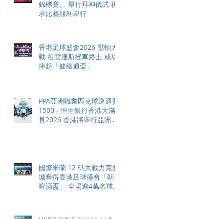
錦標賽」 舉行拜神儀式 祈
求比賽順利舉行
香港足球盛會2026 壓軸大
戰 祖雲達斯挫車路士 成功
捧起「健絡通盃」
PPA亞洲職業匹克球巡迴賽
1500 - 恒生銀行香港大滿
貫2026 香港將舉行亞洲首
個大滿貫賽事及 2026 賽季
最終戰 總獎金高達 110 萬
美元
國際米蘭 12 碼大戰力克曼
城奪得香港足球盛會「朝日
啤酒盃」 全場逾4萬名球迷
狂熱歡呼