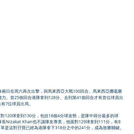
兩日在周六再次出擊，與馬來西亞大戰100回合。馬來西亞擲毫勝
力。首25個回合港隊拿到128分、去到第41個回合才有首位球員出
共有7位球員出局。
th面對120球拿到130分，包括18個4分球攻勢，是隊中得分最多的球
izakat Khan也不讓隊友專美，他面對129球拿到111分，有8
，單是這對孖寶已經為港隊拿下318分之中的241分，成為致勝關鍵。