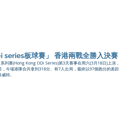
Ho
20i series板球賽」 香港兩戰全勝入決賽
列賽(Hong Kong ODi Series)第3天賽事在周六(3月18日)上演，
，今場港隊合共拿到318分、有7人出局，最終以97個跑分的差距
科威特。