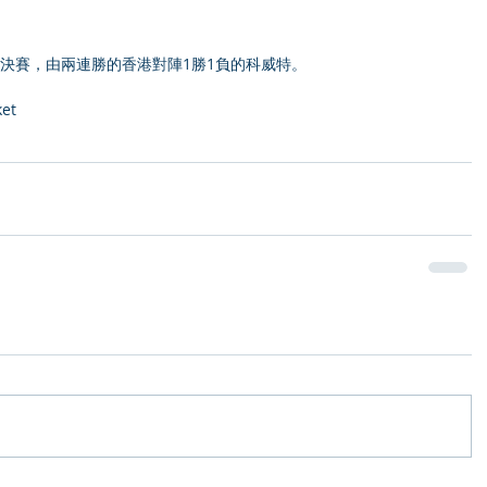
決賽，由兩連勝的香港對陣1勝1負的科威特。
ket