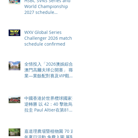
HSBC SVNS Series and
World Championship
2027 schedule
confirmed as road to Los
Angeles 2028 gathers
pace
WXV Global Series
Challenger 2026 match
schedule confirmed
全情投入「2026澳娛綜合
澳門高爾夫球公開賽」 職
業—業餘配對賽及VIP觀賽
體驗 限時隆重登場
中國香港於世界欖球國家盃
逆轉勝 以 42：40 擊敗烏
拉圭 Paul Altier在第81分
鐘射入致勝罰球 助中國香
港隊在國家盃中取得首勝
嘉道理農場暨植物園 70 週
年夏日活動 免費入園 展開