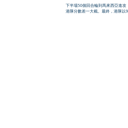
下半場50個回合輪到馬來西亞進攻
港隊分數差一大截。最終，港隊以9