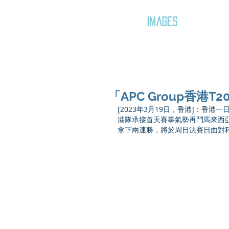
GOZAR
IMAGES
「APC Group香港T
[2023年3月19日，香港]：香港一日系
港隊承接首天賽事氣勢再鬥馬來西亞
拿下兩連勝，將於周日決賽日面對