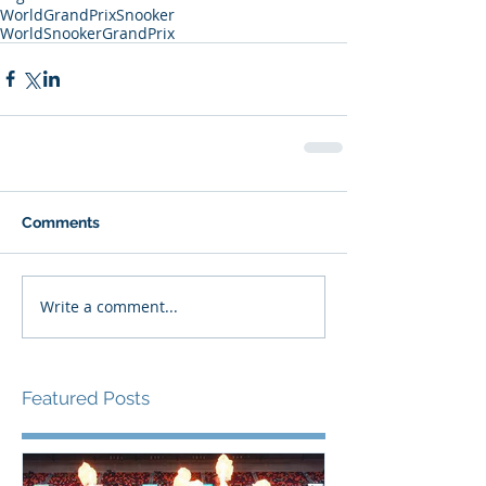
WorldGrandPrix
Snooker
WorldSnookerGrandPrix
Comments
Write a comment...
Featured Posts