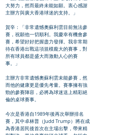
大努力，然而最終未能如願。衷心感謝
主辦方與廣大香港球迷的支持。」
賀辛：「非常遺憾奧蘇利雲目前無法參
賽，祝願他一切順利。我慶幸有機會參
賽，希望好好把握盡力發揮。我非常期
待在香港出戰這項規模龐大的賽事，對
所有球員都是盛大而激動人心的賽
事。」
主辦方非常遺憾奧蘇利雲未能參賽，然
而他的健康更是優先考量。賽事擁有強
勁的參賽陣容，必將為球迷送上精彩絕
倫的桌球賽事。
今次是香港自1989年後再次舉辦排名
賽，其中卓林普（Judd Trump）將在成
為香港居民後首次在主場出擊，帶來精