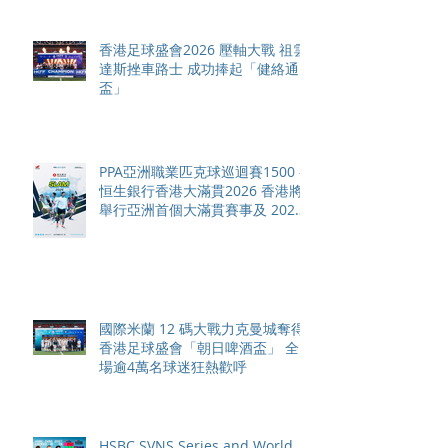
香港足球盛會2026 壓軸大戰 祖雲
達斯挫車路士 成功捧起「健絡通
盃」
PPA亞洲職業匹克球巡迴賽1500 -
恒生銀行香港大滿貫2026 香港將
舉行亞洲首個大滿貫賽事及 2026
賽季最終戰 總獎金高達 110 萬美
元
國際米蘭 12 碼大戰力克曼城奪得
香港足球盛會「朝日啤酒盃」 全
場逾4萬名球迷狂熱歡呼
HSBC SVNS Series and World