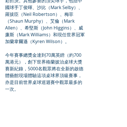
彩對決。其他參賽的頂尖球手，包括中
國球手丁俊暉、沙比（Mark Selby）、
羅拔臣（Neil Robertson）、梅菲
（Shaun Murphy）、艾倫（Mark 
Allen）、希堅斯（John Higgins）、威
廉斯（Mark Williams）和現任世界冠軍
加蘭韋爾遜（Kyren Wilson）。
今年賽事總獎金達到70萬英鎊（約700
萬港元），創下世界格蘭披治桌球大獎
賽新紀錄，5000名觀眾將在全新的啟德
體藝館現場體驗這項桌球界頂級賽事，
亦是目前世界桌球巡迴賽中觀眾最多的
一次。