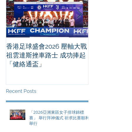
香港足球盛會2026 壓軸大戰
PPA亞洲職業
祖雲達斯挫車路士 成功捧起
1500 - 恒
「健絡通盃」
2026 香港將舉行亞洲首個大
滿貫賽事及 20
總獎金高達 11
Recent Posts
「2026亞洲東區女子排球錦標
賽」 舉行拜神儀式 祈求比賽順利
舉行