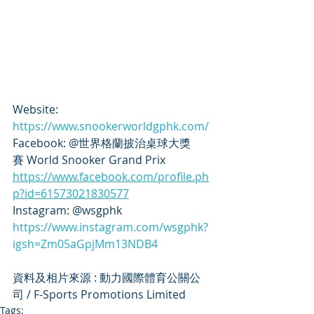
Website: 
https://www.snookerworldgphk.com/
Facebook: @世界格蘭披治桌球大獎
賽 World Snooker Grand Prix
https://www.facebook.com/profile.ph
p?id=61573021830577
Instagram: @wsgphk
https://www.instagram.com/wsgphk?
igsh=Zm05aGpjMm13NDB4
資料及相片來源 : 動力國際體育公關公
司 / F-Sports Promotions Limited
Tags: