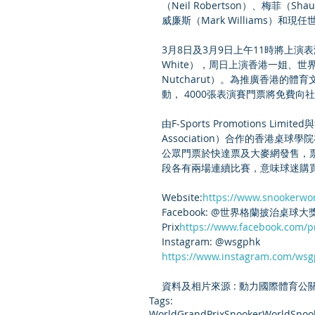
（Neil Robertson）、梅菲（Sha
威廉斯（Mark Williams）和現任
3月8日及3月9日上午11時將上演
White），周日上演香港一姐、世
Nutcharut）。為推廣香港的
動， 4000張表演賽門票將免費向
由F-Sports Promotions Limite
Association）合作的香港桌
公眾門票於快達票及大麥網發售，票
段各有兩場連續比賽，意味球迷購
Website:
https://www.snookerwo
Facebook: @世界格蘭披治桌球大獎賽 W
Prix
https://
www.facebook.com/pr
Instagram: @wsgphk
https://www.instagram.com/w
資料及相片來源 : 動力國際體育公關公司 / F
Tags:
WorldGrandPrix
Snooker
WorldSnoo