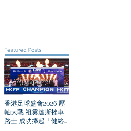
me
News
Albums
Contact
Featured Posts
香港足球盛會2026 壓
PPA亞洲職業匹克球
軸大戰 祖雲達斯挫車
迴賽1500 - 恒生銀行
路士 成功捧起「健絡
香港大滿貫2026 香港
通盃」
將舉行亞洲首個大滿