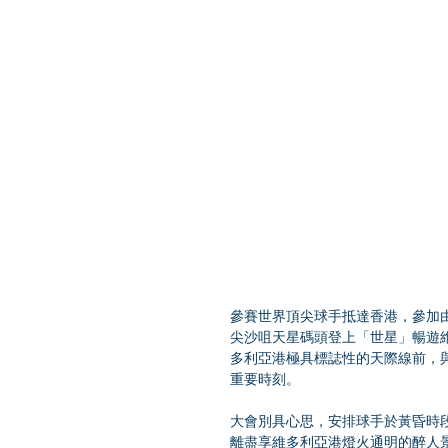
參賽世界頂尖球手抵達香港，參加
尖沙咀天星碼頭登上「世星」暢遊
多利亞港極具標誌性的天際線前，
重要時刻。
大會別具心思，安排球手於黃昏時
離盡享維多利亞港燈火通明的醉人