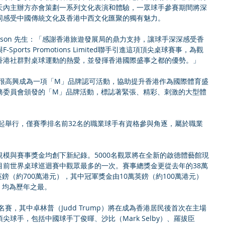
天內主辦方亦會策劃一系列文化表演和體驗，一眾球手參賽期間將深
同感受中國傳統文化及香港中西文化匯聚的獨有魅力。
rguson 先生：「感謝香港旅遊發展局的鼎力支持，讓球手深深感受香
orts Promotions Limited聯手引進這項頂尖桌球賽事，為觀
香港社群對桌球運動的熱愛，並發揮香港國際盛事之都的優勢。」
」很高興成為一項「M」品牌認可活動，協助提升香港作為國際體育盛
務委員會頒發的「M」品牌活動，標誌著緊張、精彩、刺激的大型體
年起舉行，僅賽季排名前32名的職業球手有資格參與角逐，屬於職業
模與賽事獎金均創下新紀錄。5000名觀眾將在全新的啟德體藝館現
目前世界桌球巡迴賽中觀眾最多的一次。賽事總獎金更從去年的38萬
英鎊（約700萬港元），其中冠軍獎金由10萬英鎊（約100萬港元）
，均為歷年之最。
名賽，其中卓林普（Judd Trump）將在成為香港居民後首次在主場
球手，包括中國球手丁俊暉、沙比（Mark Selby）、羅拔臣