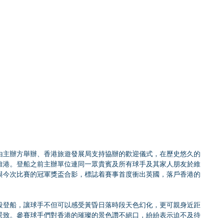
由主辦方舉辦、香港旅遊發展局支持協辦的歡迎儀式，在歷史悠久的
維港。登船之前主辦單位連同一眾貴賓及所有球手及其家人朋友於維
與今次比賽的冠軍獎盃合影，標誌着賽事首度衝出英國，落戶香港的
段登船，讓球手不但可以感受黃昏日落時段天色幻化，更可親身近距
景致。參賽球手們對香港的璀璨的景色讚不絕口，紛紛表示迫不及待