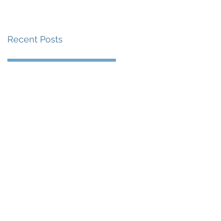
賽事及 2026 賽季最
戰 總獎金高達 110 萬
Recent Posts
美元