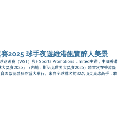
Ho
賽2025 球手夜遊維港飽覽醉人美景
賽（WST）與F-Sports Promotions Limited主辦，中國香港
大獎賽2025」（內地：斯諾克世界大獎賽2025）將首次在香港隆
體育園啟德體藝館盛大舉行。來自全球排名前32名頂尖桌球高手，將