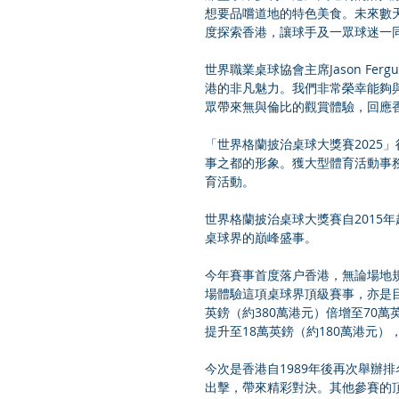
想要品嚐道地的特色美食。未來數
度探索香港，讓球手及一眾球迷一
世界職業桌球協會主席Jason Fe
港的非凡魅力。我們非常榮幸能夠與F-Sp
眾帶來無與倫比的觀賞體驗，回應
「世界格蘭披治桌球大獎賽2025
事之都的形象。獲大型體育活動事
育活動。
世界格蘭披治桌球大獎賽自2015
桌球界的巔峰盛事。
今年賽事首度落户香港，無論場地規
場體驗這項桌球界頂級賽事，亦是
英鎊（約380萬港元）倍增至70萬
提升至18萬英鎊（約180萬港元）
今次是香港自1989年後再次舉辦排
出擊，帶來精彩對決。其他參賽的頂尖