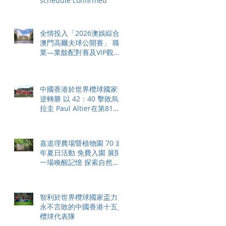
schedule confirmed
全情投入「2026澳娛綜合
澳門高爾夫球公開賽」 職
業—業餘配對賽及VIP觀賽
體驗 限時隆重登場
中國香港於世界欖球國家盃
逆轉勝 以 42：40 擊敗烏
拉圭 Paul Altier在第81分
鐘射入致勝罰球 助中國香
港隊在國家盃中取得首勝
嘉道理農場暨植物園 70 週
年夏日活動 免費入園 展開
一場喚醒記憶 探索自然與
愛護土地的旅程
智利於世界欖球國家盃力克
永不言敗的中國香港十五人
欖球代表隊