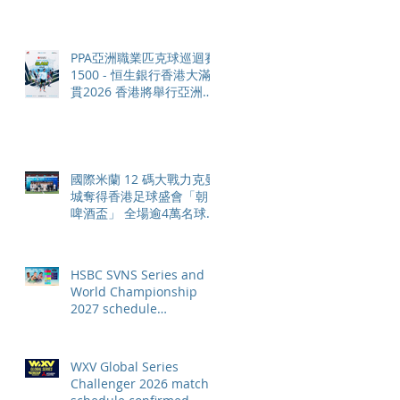
PPA亞洲職業匹克球巡迴賽
1500 - 恒生銀行香港大滿
貫2026 香港將舉行亞洲首
個大滿貫賽事及 2026 賽季
最終戰 總獎金高達 110 萬
美元
國際米蘭 12 碼大戰力克曼
城奪得香港足球盛會「朝日
啤酒盃」 全場逾4萬名球迷
狂熱歡呼
HSBC SVNS Series and
World Championship
2027 schedule
confirmed as road to Los
Angeles 2028 gathers
pace
WXV Global Series
Challenger 2026 match