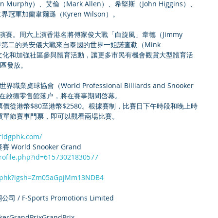
un Murphy）、艾倫（Mark Allen）、希堅斯（John Higgins）、
世界冠軍加蘭韋爾遜（Kyren Wilson）。
表演賽。周六上演香港名將傅家俊大戰「白旋風」韋德（Jimmy 
界第二的吳安儀大戰來自泰國的世界一姐諾查勒（Mink 
體育文化和加強社區參與體育活動，讓更多市民有機會觀賞大型體育活
社區發放。
d與世界職業桌球協會（World Professional Billiards and Snooker 
球學院在啟德零售館落户，將在賽事期間啓幕。
價從港幣$80至港幣$2580。根據賽制，比賽日下午時段和晚上時
買單節賽事門票，即可以觀看兩場比賽。
rldgphk.com/
orld Snooker Grand 
ofile.php?id=61573021830577
sgphk?igsh=Zm05aGpjMm13NDB4
-Sports Promotions Limited
kerGrandPrix
GrandPrix