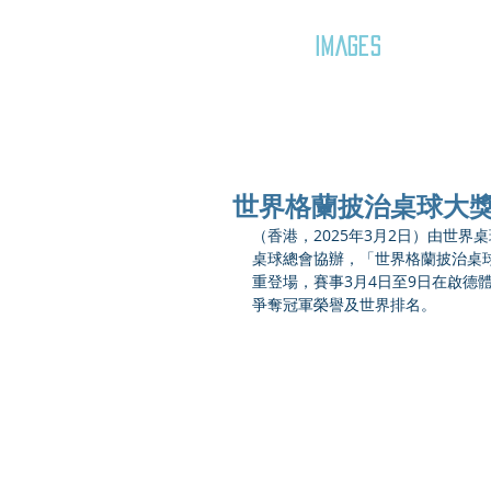
GOZAR
IMAGES
世界格蘭披治桌球大獎
（香港，2025年3月2日）由世界桌球巡迴
桌球總會協辦，「世界格蘭披治桌球
重登場，賽事3月4日至9日在啟德
爭奪冠軍榮譽及世界排名。