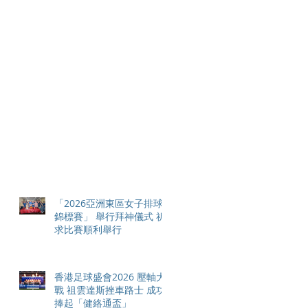
「2026亞洲東區女子排球
錦標賽」 舉行拜神儀式 祈
求比賽順利舉行
香港足球盛會2026 壓軸大
戰 祖雲達斯挫車路士 成功
捧起「健絡通盃」