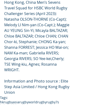
Hong Kong, China Men’s Sevens 
Travel Squad for HSBC World Rugby 
Challenger Series (April 2023):  
Natasha OLSON-THORNE (Co-Capt); 
Melody LI Nim-yan (Co-Capt.); Maggie 
AU YEUNG Sin-Yi; Micayla BALTAZAR; 
Chloe BALTAZAR; Chloe CHAN; CHAN 
Chor-ki, Stephanie; CHONG Ka-yan; 
Shanna FORREST; Jessica HO Wai-on; 
NAM Ka-man; Gabriella RIVERS; 
Georgia RIVERS; SO Yee-kei,Cherly;  
TSE Wing-kiu, Agnes; Rosanna 
WRIGHT.
Information and Photo source : Elite 
Step Asia Limited / Hong Kong Rugby 
Union
Tags:
hkrugby
asiarugby
worldrugby
rugby7s