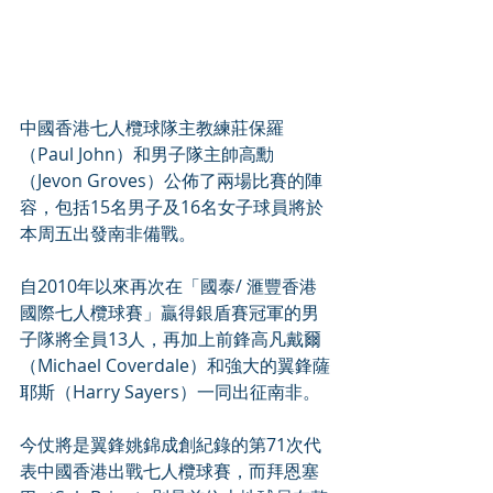
中國香港七人欖球隊主教練莊保羅
（Paul John）和男子隊主帥高勳
（Jevon Groves）公佈了兩場比賽的陣
容，包括15名男子及16名女子球員將於
本周五出發南非備戰。
自2010年以來再次在「國泰/ 滙豐香港
國際七人欖球賽」贏得銀盾賽冠軍的男
子隊將全員13人，再加上前鋒高凡戴爾
（Michael Coverdale）和強大的翼鋒薩
耶斯（Harry Sayers）一同出征南非。
今仗將是翼鋒姚錦成創紀錄的第71次代
表中國香港出戰七人欖球賽，而拜恩塞