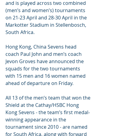
and is played across two combined 
(men’s and women’s) tournaments 
on 21-23 April and 28-30 April in the 
Markotter Stadium in Stellenbosch, 
South Africa.
Hong Kong, China Sevens head 
coach Paul John and men’s coach 
Jevon Groves have announced the 
squads for the two tournaments 
with 15 men and 16 women named 
ahead of departure on Friday.
All 13 of the men’s team that won the 
Shield at the Cathay/HSBC Hong 
Kong Sevens - the team’s first medal-
winning appearance in the 
tournament since 2010 - are named 
for South Africa, along with forward 