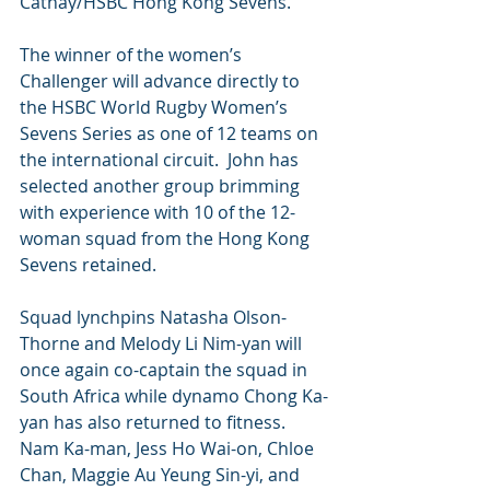
Cathay/HSBC Hong Kong Sevens. 
The winner of the women’s 
Challenger will advance directly to 
the HSBC World Rugby Women’s 
Sevens Series as one of 12 teams on 
the international circuit.  John has 
selected another group brimming 
with experience with 10 of the 12-
woman squad from the Hong Kong 
Sevens retained.
Squad lynchpins Natasha Olson-
Thorne and Melody Li Nim-yan will 
once again co-captain the squad in 
South Africa while dynamo Chong Ka-
yan has also returned to fitness. 
Nam Ka-man, Jess Ho Wai-on, Chloe 
Chan, Maggie Au Yeung Sin-yi, and 