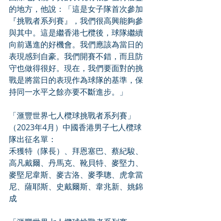
的地方，他說：「這是女子隊首次參加
『挑戰者系列賽』，我們很高興能夠參
與其中。這是繼香港七欖後，球隊繼續
向前邁進的好機會。我們應該為當日的
表現感到自豪。我們開賽不錯，而且防
守也做得很好。現在，我們要面對的挑
戰是將當日的表現作為球隊的基準，保
持同一水平之餘亦要不斷進步。」
「滙豐世界七人欖球挑戰者系列賽」
（2023年4月）中國香港男子七人欖球
隊出征名單：  
禾獲特（隊長）、拜恩塞巴、蔡紀駿、
高凡戴爾、丹馬克、靴貝特、麥堅力、
麥堅尼韋斯、麥古洛、麥季聰、虎拿當
尼、薩耶斯、史戴爾斯、韋兆新、姚錦
成