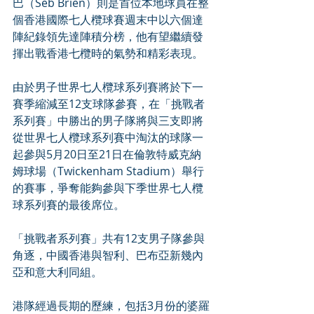
巴（Seb Brien）則是首位本地球員在整
個香港國際七人欖球賽週末中以六個達
陣紀錄領先達陣積分榜，他有望繼續發
揮出戰香港七欖時的氣勢和精彩表現。
由於男子世界七人欖球系列賽將於下一
賽季縮減至12支球隊參賽，在「挑戰者
系列賽」中勝出的男子隊將與三支即將
從世界七人欖球系列賽中淘汰的球隊一
起參與5月20日至21日在倫敦特威克納
姆球場（Twickenham Stadium）舉行
的賽事，爭奪能夠參與下季世界七人欖
球系列賽的最後席位。
「挑戰者系列賽」共有12支男子隊參與
角逐，中國香港與智利、巴布亞新幾內
亞和意大利同組。
港隊經過長期的歷練，包括3月份的婆羅