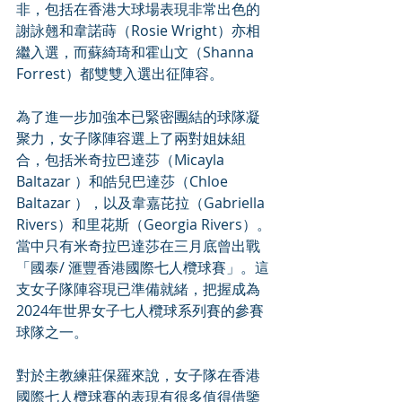
非，包括在香港大球場表現非常出色的
謝詠翹和韋諾蒔（Rosie Wright）亦相
繼入選，而蘇綺琦和霍山文（Shanna 
Forrest）都雙雙入選出征陣容。
為了進一步加強本已緊密團結的球隊凝
聚力，女子隊陣容選上了兩對姐妹組
合，包括米奇拉巴達莎（Micayla 
Baltazar ）和皓兒巴達莎（Chloe 
Baltazar ），以及韋嘉芘拉（Gabriella 
Rivers）和里花斯（Georgia Rivers）。
當中只有米奇拉巴達莎在三月底曾出戰
「國泰/ 滙豐香港國際七人欖球賽」。這
支女子隊陣容現已準備就緒，把握成為
2024年世界女子七人欖球系列賽的參賽
球隊之一。
對於主教練莊保羅來說，女子隊在香港
國際七人欖球賽的表現有很多值得借鑒