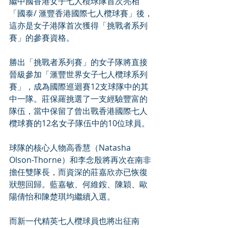
繼中國香港女子七人欖球隊首次亮相
「國泰/ 滙豐香港國際七人欖球賽」後，
這亦是女子港隊首次獲得「挑戰者系列
賽」的參賽資格。
勝出「挑戰者系列賽」的女子隊將直接
晉級參加「滙豐世界女子七人欖球系列
賽」，成為國際巡迴賽12支球隊中的其
中一隊。莊保羅挑選了一支經驗豐富的
隊伍，當中保留了曾出戰香港國際七人
欖球賽的12名女子隊伍中的10位球員。
球隊的核心人物高香慧（Natasha 
Olson-Thorne）和李念殷將再次在南非
擔任雙隊長，而資深的莊嘉欣亦已恢復
狀態回歸。藍嘉敏、何維銨、陳穎、歐
陽倩怡和陳楚琪均繼續入選。
而新一代精英七人欖球員也將出征南