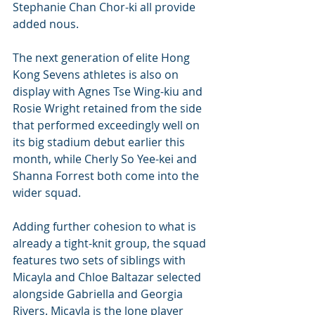
Stephanie Chan Chor-ki all provide 
added nous.
The next generation of elite Hong 
Kong Sevens athletes is also on 
display with Agnes Tse Wing-kiu and 
Rosie Wright retained from the side 
that performed exceedingly well on 
its big stadium debut earlier this 
month, while Cherly So Yee-kei and 
Shanna Forrest both come into the 
wider squad.
Adding further cohesion to what is 
already a tight-knit group, the squad 
features two sets of siblings with 
Micayla and Chloe Baltazar selected 
alongside Gabriella and Georgia 
Rivers. Micayla is the lone player 