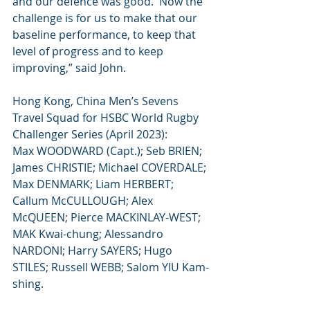
and our defence was good.  Now the 
challenge is for us to make that our 
baseline performance, to keep that 
level of progress and to keep 
improving,” said John.
Hong Kong, China Men’s Sevens 
Travel Squad for HSBC World Rugby 
Challenger Series (April 2023):  
Max WOODWARD (Capt.); Seb BRIEN; 
James CHRISTIE; Michael COVERDALE; 
Max DENMARK; Liam HERBERT; 
Callum McCULLOUGH; Alex 
McQUEEN; Pierce MACKINLAY-WEST; 
MAK Kwai-chung; Alessandro 
NARDONI; Harry SAYERS; Hugo 
STILES; Russell WEBB; Salom YIU Kam-
shing.