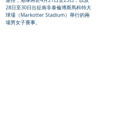
途徑，港隊將於4月21日至23日，以及
28日至30日出征南非泰倫博斯馬科特大
球場（Markotter Stadium）舉行的兩
場男女子賽事。