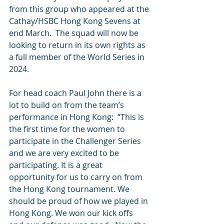
from this group who appeared at the 
Cathay/HSBC Hong Kong Sevens at 
end March.  The squad will now be 
looking to return in its own rights as 
a full member of the World Series in 
2024.
For head coach Paul John there is a 
lot to build on from the team’s 
performance in Hong Kong:  “This is 
the first time for the women to 
participate in the Challenger Series 
and we are very excited to be 
participating. It is a great 
opportunity for us to carry on from 
the Hong Kong tournament. We 
should be proud of how we played in 
Hong Kong. We won our kick offs 