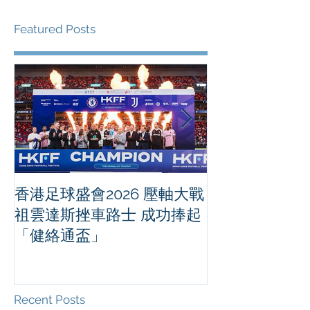
Featured Posts
香港足球盛會2026 壓軸大戰
PPA亞洲職業
祖雲達斯挫車路士 成功捧起
1500 - 恒
「健絡通盃」
2026 香港將舉行亞洲首個大
滿貫賽事及 20
總獎金高達 11
Recent Posts