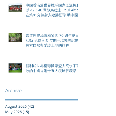
中國香港於世界欖球國家盃逆轉勝
以 42：40 擊敗烏拉圭 Paul Altier
在第81分鐘射入致勝罰球 助中國
香港隊在國家盃中取得首勝
嘉道理農場暨植物園 70 週年夏日
活動 免費入園 展開一場喚醒記憶
探索自然與愛護土地的旅程
智利於世界欖球國家盃力克永不言
敗的中國香港十五人欖球代表隊
Archive
August 2026
(42)
42 posts
May 2026
(15)
15 posts