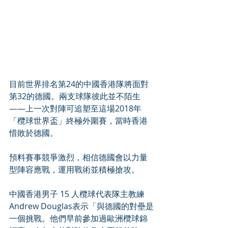
目前世界排名第24的中國香港隊將面對
第32的德國。兩支球隊彼此並不陌生
——上一次對陣可追塑至這場2018年
「欖球世界盃」終極外圍賽，當時香港
惜敗於德國。
預料賽事競爭激烈，相信德國會以力量
型陣容應戰，運用戰術並積極搶攻。
中國香港男子 15 人欖球代表隊主教練
Andrew Douglas表示「與德國的對壘是
一個挑戰。他們早前參加過歐洲欖球錦