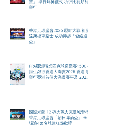
賽」 舉行拜神儀式 祈求比賽順利
舉行
香港足球盛會2026 壓軸大戰 祖雲
達斯挫車路士 成功捧起「健絡通
盃」
PPA亞洲職業匹克球巡迴賽1500 -
恒生銀行香港大滿貫2026 香港將
舉行亞洲首個大滿貫賽事及 2026
賽季最終戰 總獎金高達 110 萬美
元
國際米蘭 12 碼大戰力克曼城奪得
香港足球盛會「朝日啤酒盃」 全
場逾4萬名球迷狂熱歡呼