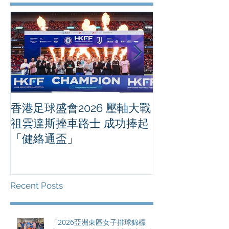
香港足球盛會2026 壓軸大戰
PPA亞洲職業
祖雲達斯挫車路士 成功捧起
1500 - 恒
「健絡通盃」
2026 香港將舉行亞洲首個大
滿貫賽事及 20
總獎金高達 11
Recent Posts
「2026亞洲東區女子排球錦標