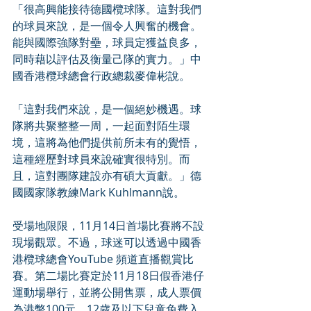
「很高興能接待德國欖球隊。這對我們
的球員來說，是一個令人興奮的機會。
能與國際強隊對壘，球員定獲益良多，
同時藉以評估及衡量己隊的實力。」中
國香港欖球總會行政總裁麥偉彬說。
「這對我們來說，是一個絕妙機遇。球
隊將共聚整整一周，一起面對陌生環
境，這將為他們提供前所未有的覺悟，
這種經歷對球員來說確實很特別。而
且，這對團隊建設亦有碩大貢獻。」德
國國家隊教練Mark Kuhlmann說。
受場地限限，11月14日首場比賽將不設
現場觀眾。不過，球迷可以透過中國香
港欖球總會YouTube 頻道直播觀賞比
賽。第二場比賽定於11月18日假香港仔
運動場舉行，並將公開售票，成人票價
為港幣100元，12歲及以下兒童免費入