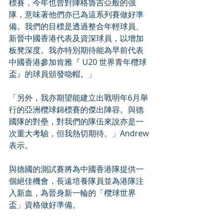
標賽，今年也曾對陣格魯吉亞般的強
隊，意味著他們亦已為這系列賽做好準
備。我們的目標是透過整合年輕球員、
新晉中國香港代表及資深球員，以增加
板凳深度。我亦特別期待能為早前代表
中國香港參加肯雅『 U20 世界青年欖球
盃』的球員頒發喼帽。」
「另外，我亦期望能建立出戰明年6月舉
行的亞洲欖球錦標賽的傑出陣容。與德
國隊的對壘，對我們的隊伍來說亦是一
次重大考驗，但我熱切期待。」Andrew
表示。
與德國的測試賽將為中國香港隊提供一
個絕佳機會，長遠培養隊員並為港隊注
入新血，為晉身新一輪的「欖球世界
盃」資格做好準備。