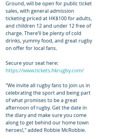
Ground, will be open for public ticket 
sales, with general admission 
ticketing priced at HK$100 for adults, 
and children 12 and under 12 free of 
charge. There’ll be plenty of cold 
drinks, yummy food, and great rugby 
on offer for local fans.
Secure your seat here: 
https://www.tickets.hkrugby.com/
"We invite all rugby fans to join us in 
celebrating the sport and being part 
of what promises to be a great 
afternoon of rugby. Get the date in 
the diary and make sure you come 
along to get behind our home town 
heroes!," added Robbie McRobbie.