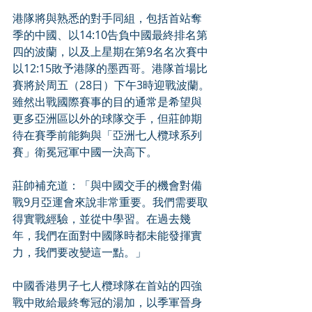
港隊將與熟悉的對手同組，包括首站奪
季的中國、以14:10告負中國最終排名第
四的波蘭，以及上星期在第9名名次賽中
以12:15敗予港隊的墨西哥。港隊首場比
賽將於周五（28日）下午3時迎戰波蘭。
雖然出戰國際賽事的目的通常是希望與
更多亞洲區以外的球隊交手，但莊帥期
待在賽季前能夠與「亞洲七人欖球系列
賽」衛冕冠軍中國一決高下。
莊帥補充道：「與中國交手的機會對備
戰9月亞運會來說非常重要。我們需要取
得實戰經驗，並從中學習。在過去幾
年，我們在面對中國隊時都未能發揮實
力，我們要改變這一點。」
中國香港男子七人欖球隊在首站的四強
戰中敗給最終奪冠的湯加，以季軍晉身