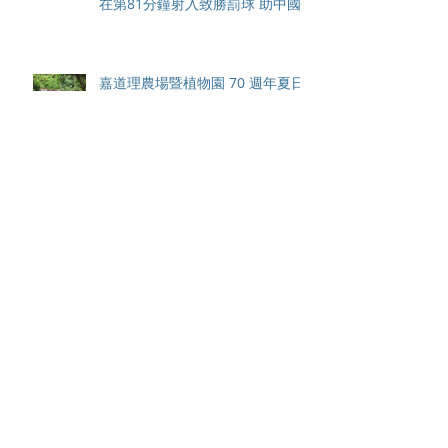
在第81分鐘射入致勝罰球 助中國
香港隊在國家盃中取得首勝
嘉道理農場暨植物園 70 週年夏日
活動 免費入園 展開一場喚醒記憶
探索自然與愛護土地的旅程
智利於世界欖球國家盃力克永不言
敗的中國香港十五人欖球代表隊
Archive
August 2026
(42)
42 posts
May 2026
(15)
15 posts
April 2026
(4)
4 posts
March 2026
(11)
11 posts
February 2026
(13)
13 posts