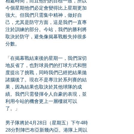
相處時間，而且他們的目標一致，所以
今個星期他們必定會變得比上星期更加
強大。但我們只需集中精神，做好自
己，尤其是防守方面，這是我們一直專
注於訓練的部分。今站，我們的勝利將
取決於防守，避免像揭幕戰般失掉很多
分數。
「在揭幕戰結束後的星期一，我們深切
地反省了，也對球員們的打球方式和態
度提出了挑戰，同時我們已經把結果拋
諸腦後了。現在不是專注於系列賽的結
果，因為結果也取決於其他球隊的成
績。我們只需發揮令人自豪的表現，並
利用今站的機會更上一層樓就可以
了。」
男子隊將於4月28日（星期五）下午4時
28分對陣巴布亞新幾內亞。港隊上周以