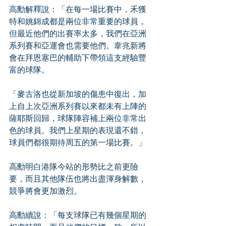
高勳解釋說：「在每一場比賽中，禾獲
特和姚錦成都是兩位非常重要的球員，
但最近他們的出賽率太多，我們在亞洲
系列賽和亞運會也需要他們。韋兆新將
會在拜恩塞巴的輔助下帶領這支經驗豐
富的球隊。
「麥古洛也從新加坡的傷患中復出，加
上自上次亞洲系列賽以來都未有上陣的
薩耶斯回歸，球隊陣容補上兩位非常出
色的球員。我們上星期的表現還不錯，
球員們都很期待周五的第一場比賽。」
高勳明白港隊今站的形勢比之前更險
要，而且其他隊伍也將出盡渾身解數，
競爭將會更加激烈。
高勳續說：「每支球隊已有幾個星期的