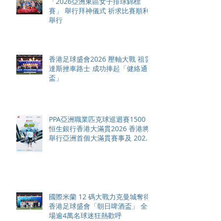
「2026亞洲東區女子排球錦標
賽」 舉行拜神儀式 祈求比賽順利
舉行
香港足球盛會2026 壓軸大戰 祖雲
達斯挫車路士 成功捧起「健絡通
盃」
PPA亞洲職業匹克球巡迴賽1500 -
恒生銀行香港大滿貫2026 香港將
舉行亞洲首個大滿貫賽事及 2026
賽季最終戰 總獎金高達 110 萬美
元
國際米蘭 12 碼大戰力克曼城奪得
香港足球盛會「朝日啤酒盃」 全
場逾4萬名球迷狂熱歡呼