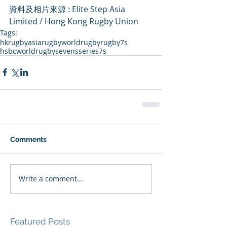
資料及相片來源 : Elite Step Asia 
Limited / Hong Kong Rugby Union
Tags:
hkrugby
asiarugby
worldrugby
rugby7s
hsbcworldrugbysevensseries
7s
Comments
Write a comment...
Featured Posts