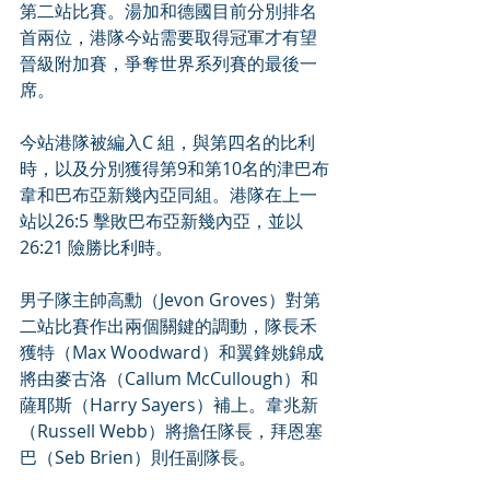
第二站比賽。湯加和德國目前分別排名
首兩位，港隊今站需要取得冠軍才有望
晉級附加賽，爭奪世界系列賽的最後一
席。
今站港隊被編入C 組，與第四名的比利
時，以及分別獲得第9和第10名的津巴布
韋和巴布亞新幾內亞同組。港隊在上一
站以26:5 擊敗巴布亞新幾內亞，並以
26:21 險勝比利時。
男子隊主帥高勳（Jevon Groves）對第
二站比賽作出兩個關鍵的調動，隊長禾
獲特（Max Woodward）和翼鋒姚錦成
將由麥古洛（Callum McCullough）和
薩耶斯（Harry Sayers）補上。韋兆新
（Russell Webb）將擔任隊長，拜恩塞
巴（Seb Brien）則任副隊長。