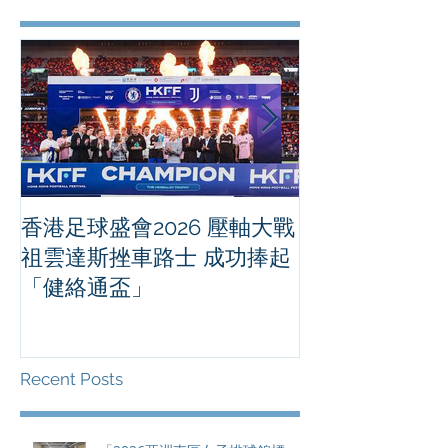
香港足球盛會2026 壓軸大戰
PPA亞洲職業
祖雲達斯挫車路士 成功捧起
1500 - 恒
「健絡通盃」
2026 香港將舉行亞洲首個大
滿貫賽事及 20
總獎金高達 11
Recent Posts