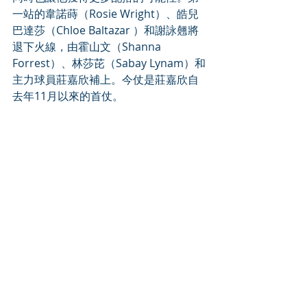
一站的韋諾蒔（Rosie Wright）、皓兒
巴達莎（Chloe Baltazar ）和謝詠翹將
退下火線，由霍山文（Shanna 
Forrest）、林莎芘（Sabay Lynam）和
主力球員莊嘉欣補上。今仗是莊嘉欣自
去年11月以來的首仗。