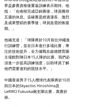
界盃參賽資格後重返訓練表示期待。他
指：「在南韓完成亞錦賽後，球員獲得
五週的休息。這確賽是經過漫長、激烈
及成果豐碩的賽季後，球員急需的恢復
期。」
他補充道：「球隊將於10月前往沖繩進
行訓練營，並在日本進行多場比賽，專
注於技術提升，全力備戰在啟德體育園
主場館對陣日本15人隊的比賽。我們必
須進一步提高訓練強度，以助球員了解
他們需要達到的競技水平。」
中國香港男子15人欖球代表隊將於10月
與日本的Skyactivs Hiroshima及
LeRIRO Fukuoka兩支隊比賽，寓賽於
操。