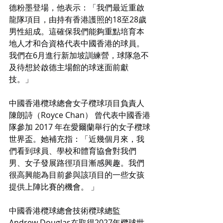
德粉墨登場，他表示：「我們最近重啟
龍隊項目，由持有香港護照的18至28歲
男性組成。這確保我們能夠重點培育本
地人才和合資格代表中國香港的球員。
我們在6月進行新加坡訓練營，球隊急不
及待想於啟德主場館的球迷面前獻
技。」
中國香港欖球總會女子欖球項目負責人
陳朗詩（Royce Chan） 曾代表中國香港
隊參加 2017 年在愛爾蘭舉行的女子欖球
世界盃。她補充指：「近幾個月來，我
們看到球員、學校和體育協會對我們
男、女子發展路徑項目漸感興趣。我們
很高興能為目前參與該項目的一些女孩
提供上陣比賽的機會。 」
中國香港欖球總會技術欖球總監
Andrew Douglas在取得2027年欖球世