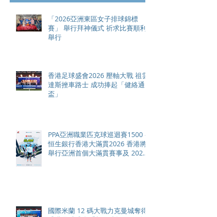
「2026亞洲東區女子排球錦標
賽」 舉行拜神儀式 祈求比賽順利
舉行
香港足球盛會2026 壓軸大戰 祖雲
達斯挫車路士 成功捧起「健絡通
盃」
PPA亞洲職業匹克球巡迴賽1500 -
恒生銀行香港大滿貫2026 香港將
舉行亞洲首個大滿貫賽事及 2026
賽季最終戰 總獎金高達 110 萬美
元
國際米蘭 12 碼大戰力克曼城奪得