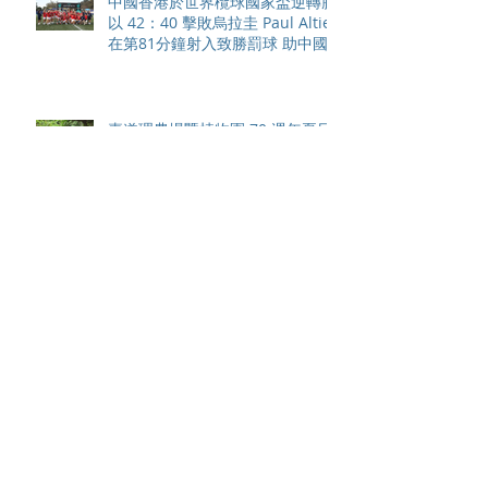
中國香港於世界欖球國家盃逆轉勝
以 42：40 擊敗烏拉圭 Paul Altier
在第81分鐘射入致勝罰球 助中國
香港隊在國家盃中取得首勝
嘉道理農場暨植物園 70 週年夏日
活動 免費入園 展開一場喚醒記憶
探索自然與愛護土地的旅程
智利於世界欖球國家盃力克永不言
敗的中國香港十五人欖球代表隊
Archive
August 2026
(42)
42 posts
May 2026
(15)
15 posts
April 2026
(4)
4 posts