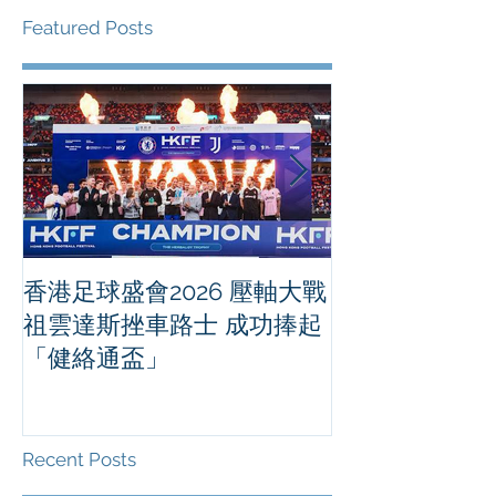
Featured Posts
香港足球盛會2026 壓軸大戰
PPA亞洲職業
祖雲達斯挫車路士 成功捧起
1500 - 恒
「健絡通盃」
2026 香港將舉行亞洲首個大
滿貫賽事及 20
總獎金高達 11
Recent Posts