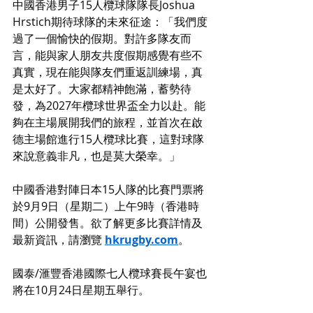
中國香港男子15人欖球隊隊長Joshua 
Hrstich期待球隊的未來征途：「我們度
過了一個愉快的假期。對許多隊友而
言，能與家人朋友共度假期感覺有些不
真實，現在能與隊友們重返訓練場，真
是太好了。大家都精神飽滿，蓄勢待
發，為2027年欖球世界盃全力以赴。能
夠在主場展開我們的旅程，並首次在啟
德主場館進行15人欖球比賽，這對球隊
來說意義非凡，也是莫大榮幸。」
中國香港對陣日本15人隊的比賽門票將
於9月9日（星期二）上午9時（香港時
間）公開發售。欲了解更多比賽詳情及
最新資訊，請瀏覽 
hkrugby.com
。
國泰/滙豐香港國際七人欖球賽長午宴也
將在10月24日星期五舉行。