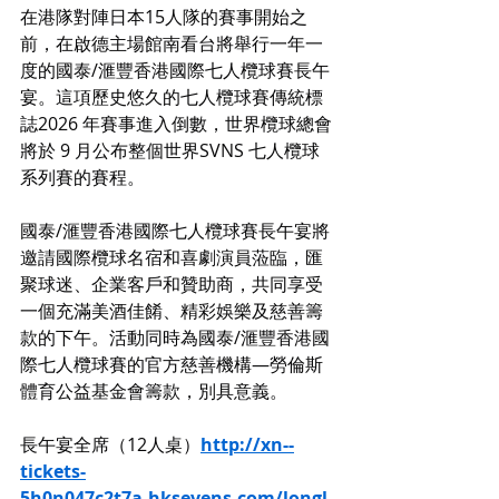
在港隊對陣日本15人隊的賽事開始之
前，在啟德主場館南看台將舉行一年一
度的國泰/滙豐香港國際七人欖球賽長午
宴。這項歷史悠久的七人欖球賽傳統標
誌2026 年賽事進入倒數，世界欖球總會
將於 9 月公布整個世界SVNS 七人欖球
系列賽的賽程。
國泰/滙豐香港國際七人欖球賽長午宴將
邀請國際欖球名宿和喜劇演員蒞臨，匯
聚球迷、企業客戶和贊助商，共同享受
一個充滿美酒佳餚、精彩娛樂及慈善籌
款的下午。活動同時為國泰/滙豐香港國
際七人欖球賽的官方慈善機構—勞倫斯
體育公益基金會籌款，別具意義。
長午宴全席（12人桌）
http://xn--
tickets-
5h0n047c2t7a.hksevens.com/longl