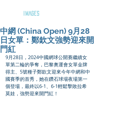
GOZAR
IMAGES
中網 (China Open) 9月28
日女單：鄭欽文強勢迎來開
門紅
9月28日，2024中國網球公開賽繼續女
單第二輪的爭奪，巴黎奧運會女單金牌
得主、5號種子鄭欽文迎來今年中網和中
國賽季的首秀，她在鑽石球場夜場第一
個登場，最終以6-1、6-1輕鬆擊敗拉希
莫娃，強勢迎來開門紅！