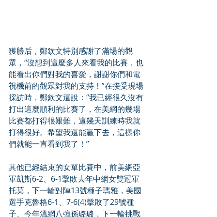
獲勝后，鄭欽文特別感謝了滿場的觀
眾，“沒想到這麼多人來看我的比賽，也
能看出你們對我的喜愛，謝謝你們和電
視機前的觀眾對我的支持！”在接受現場
採訪時，鄭欽文還說：“我已經很久沒有
打出這麼順利的比賽了，在美網的幾場
比賽都打得很艱難，這幾天訓練時我就
打得很好。希望我還能贏下去，這樣你
們就能一直看到我了！”
其他已經結束的女單比賽中，前美網亞
軍凱斯6-2、6-1擊敗去年中網女雙冠軍
托莫，下一輪對陣13號種子瑪雅，美國
選手克魯格6-1、7-6(4)擊敗了29號種
子、今年溫網八強孫璐璐，下一輪挑戰