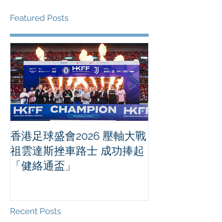
Featured Posts
香港足球盛會2026 壓軸大戰
PPA亞洲職業
祖雲達斯挫車路士 成功捧起
1500 - 恒
「健絡通盃」
2026 香港將舉行亞洲首個大
滿貫賽事及 20
總獎金高達 11
Recent Posts