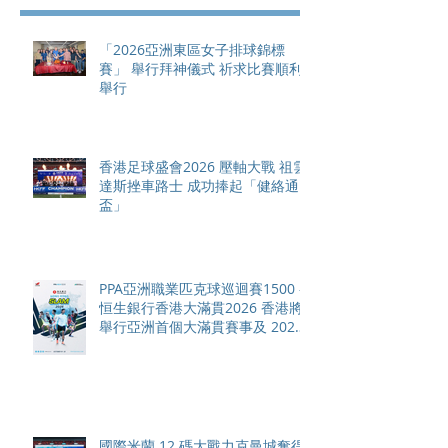
「2026亞洲東區女子排球錦標
賽」 舉行拜神儀式 祈求比賽順利
舉行
香港足球盛會2026 壓軸大戰 祖雲
達斯挫車路士 成功捧起「健絡通
盃」
PPA亞洲職業匹克球巡迴賽1500 -
恒生銀行香港大滿貫2026 香港將
舉行亞洲首個大滿貫賽事及 2026
賽季最終戰 總獎金高達 110 萬美
元
國際米蘭 12 碼大戰力克曼城奪得