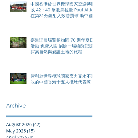
中國香港於世界欖球國家盃逆轉勝
以 42：40 擊敗烏拉圭 Paul Altier
在第81分鐘射入致勝罰球 助中國
香港隊在國家盃中取得首勝
嘉道理農場暨植物園 70 週年夏日
活動 免費入園 展開一場喚醒記憶
探索自然與愛護土地的旅程
智利於世界欖球國家盃力克永不言
敗的中國香港十五人欖球代表隊
Archive
August 2026
(42)
42 posts
May 2026
(15)
15 posts
April 2026
(4)
4 posts