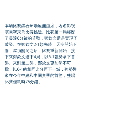
本場比賽鑽石球場座無虛席，著名影視
演員靳東為比賽挑邊。比賽第一局經歷
了長達8分鐘的苦戰，鄭欽文還是實現了
破發。在鄭欽文2-1領先時，天空開始下
雨，屋頂關閉之后，比賽重新開始，接
下來鄭欽文連下4局，以6-1強勢拿下首
盤。來到第二盤，鄭欽文更加勢不可
擋，以6-1的相同比分再下一城，強勢迎
來在今年中網和中國賽季的首勝，整場
比賽僅耗時75分鐘。