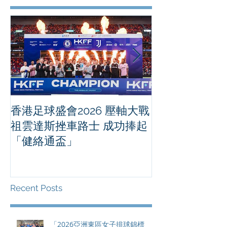
香港足球盛會2026 壓軸大戰
PPA亞洲職業
祖雲達斯挫車路士 成功捧起
1500 - 恒
「健絡通盃」
2026 香港將舉行亞洲首個大
滿貫賽事及 20
總獎金高達 11
Recent Posts
「2026亞洲東區女子排球錦標