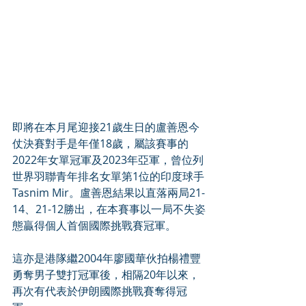
即將在本月尾迎接21歲生日的盧善恩今
仗決賽對手是年僅18歲，屬該賽事的
2022年女單冠軍及2023年亞軍，曾位列
世界羽聯青年排名女單第1位的印度球手
Tasnim Mir。盧善恩結果以直落兩局21-
14、21-12勝出，在本賽事以一局不失姿
態贏得個人首個國際挑戰賽冠軍。
這亦是港隊繼2004年廖國華伙拍楊禮豐
勇奪男子雙打冠軍後，相隔20年以來，
再次有代表於伊朗國際挑戰賽奪得冠