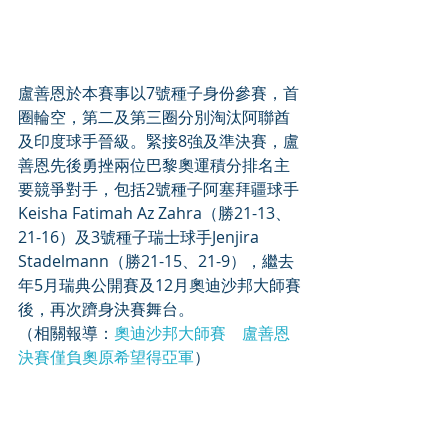
盧善恩於本賽事以7號種子身份參賽，首
圈輪空，第二及第三圈分別淘汰阿聯酋
及印度球手晉級。緊接8強及準決賽，盧
善恩先後勇挫兩位巴黎奧運積分排名主
要競爭對手，包括2號種子阿塞拜疆球手
Keisha Fatimah Az Zahra（勝21-13、
21-16）及3號種子瑞士球手Jenjira 
Stadelmann（勝21-15、21-9），繼去
年5月瑞典公開賽及12月奧迪沙邦大師賽
後，再次躋身決賽舞台。
（相關報導：
奧迪沙邦大師賽　盧善恩
決賽僅負奧原希望得亞軍
）