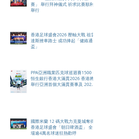
賽」 舉行拜神儀式 祈求比賽順利
舉行
香港足球盛會2026 壓軸大戰 祖雲
達斯挫車路士 成功捧起「健絡通
盃」
PPA亞洲職業匹克球巡迴賽1500 -
恒生銀行香港大滿貫2026 香港將
舉行亞洲首個大滿貫賽事及 2026
賽季最終戰 總獎金高達 110 萬美
元
國際米蘭 12 碼大戰力克曼城奪得
香港足球盛會「朝日啤酒盃」 全
場逾4萬名球迷狂熱歡呼