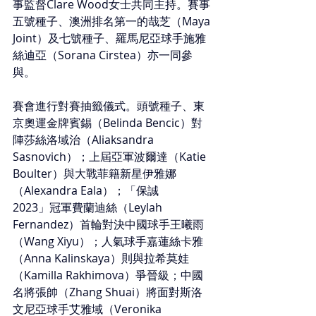
事監督Clare Wood女士共同主持。賽事
五號種子、澳洲排名第一的哉芝（Maya 
Joint）及七號種子、羅馬尼亞球手施雅
絲迪亞（Sorana Cirstea）亦一同參
與。
賽會進行對賽抽籤儀式。頭號種子、東
京奧運金牌賓錫（Belinda Bencic）對
陣莎絲洛域治（Aliaksandra 
Sasnovich）；上屆亞軍波爾達（Katie 
Boulter）與大戰菲籍新星伊雅娜
（Alexandra Eala）；「保誠
2023」冠軍費蘭迪絲（Leylah 
Fernandez）首輪對決中國球手王曦雨
（Wang Xiyu）；人氣球手嘉蓮絲卡雅
（Anna Kalinskaya）則與拉希莫娃
（Kamilla Rakhimova）爭晉級；中國
名將張帥（Zhang Shuai）將面對斯洛
文尼亞球手艾雅域（Veronika 