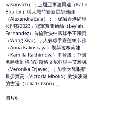
Sasnovich）；上屆亞軍波爾達（Katie 
Boulter）與大戰菲籍新星伊雅娜
（Alexandra Eala）；「保誠香港網球
公開賽2023」冠軍費蘭迪絲（Leylah 
Fernandez）首輪對決中國球手王曦雨
（Wang Xiyu）；人氣球手嘉蓮絲卡雅
（Anna Kalinskaya）則與拉希莫娃
（Kamilla Rakhimova）爭晉級；中國
名將張帥將面對斯洛文尼亞球手艾雅域
（Veronika Erjavec）；加拿大耀眼新
星晏寶高（Victoria Mboko）對決澳洲
的吉遜（Talia Gibson）。
圖片6