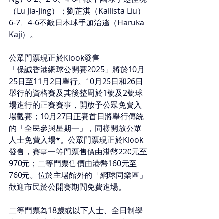
（Lu Jia-Jing）；劉芷淇（Kallista Liu） 
6-7、4-6不敵日本球手加治遙（Haruka 
Kaji）。
公眾門票現正於Klook發售
「保誠香港網球公開賽2025」將於10月
25日至11月2日舉行。10月25日和26日
舉行的資格賽及其後整周於1號及2號球
場進行的正賽賽事，開放予公眾免費入
場觀賽；10月27日正賽首日將舉行傳統
的「全民參與星期一」，同樣開放公眾
人士免費入場*。公眾門票現正於Klook
發售，賽事一等門票售價由港幣220元至
970元；二等門票售價由港幣160元至
760元。位於主場館外的「網球同樂區」
歡迎市民於公開賽期間免費進場。
二等門票為18歲或以下人士、全日制學