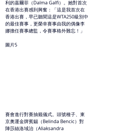
利的嘉爾菲（Dalma Galfi）。她對首次
在香港出賽感到興奮：「這是我首次在
香港出賽，早已聽聞這是WTA250級別中
的最佳賽事，更榮幸賽事由我的偶像李
娜擔任賽事總監，令賽事格外難忘！」
圖片5
賽會進行對賽抽籤儀式。頭號種子、東
京奧運金牌賓錫（Belinda Bencic）對
陣莎絲洛域治（Aliaksandra 