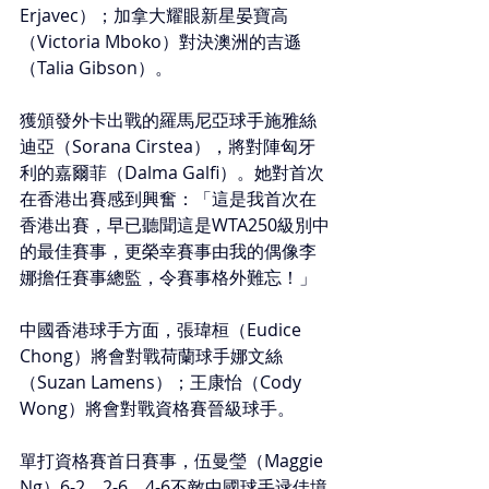
Erjavec）；加拿大耀眼新星晏寶高
（Victoria Mboko）對決澳洲的吉遜
（Talia Gibson）。
獲頒發外卡出戰的羅馬尼亞球手施雅絲
迪亞（Sorana Cirstea），將對陣匈牙
利的嘉爾菲（Dalma Galfi）。她對首次
在香港出賽感到興奮：「這是我首次在
香港出賽，早已聽聞這是WTA250級別中
的最佳賽事，更榮幸賽事由我的偶像李
娜擔任賽事總監，令賽事格外難忘！」
中國香港球手方面，張瑋桓（Eudice 
Chong）將會對戰荷蘭球手娜文絲
（Suzan Lamens）；王康怡（Cody 
Wong）將會對戰資格賽晉級球手。
單打資格賽首日賽事，伍曼瑩（Maggie 
Ng）6-2、2-6、4-6不敵中國球手逯佳境