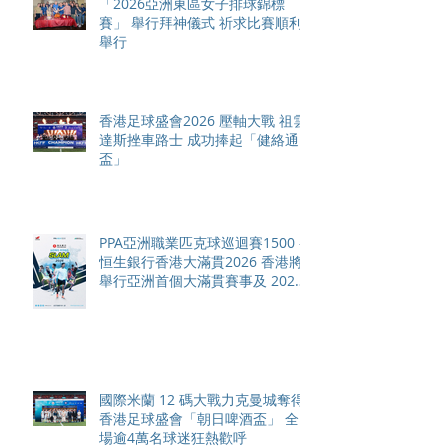
「2026亞洲東區女子排球錦標
賽」 舉行拜神儀式 祈求比賽順利
舉行
香港足球盛會2026 壓軸大戰 祖雲
達斯挫車路士 成功捧起「健絡通
盃」
PPA亞洲職業匹克球巡迴賽1500 -
恒生銀行香港大滿貫2026 香港將
舉行亞洲首個大滿貫賽事及 2026
賽季最終戰 總獎金高達 110 萬美
元
國際米蘭 12 碼大戰力克曼城奪得
香港足球盛會「朝日啤酒盃」 全
場逾4萬名球迷狂熱歡呼