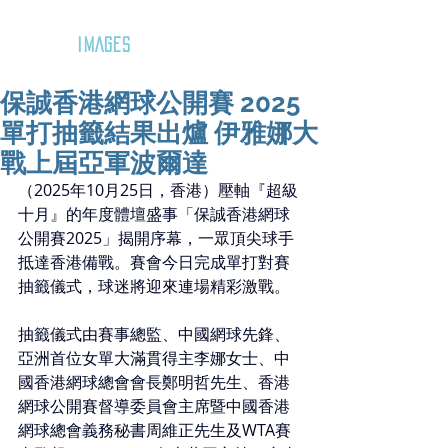
GOZAR
IMAGES
保誠香港網球公開賽 2025
單打抽籤結果出爐 伊雅娜大
戰上屆亞軍波爾達
（2025年10月25日，香港）壓軸『超級
十月』的年度體壇盛事「保誠香港網球
公開賽2025」揭開序幕，一眾頂尖球手
抵達香港備戰。賽會今日完成單打對賽
抽籤儀式，球迷將迎來連場精彩激戰。
抽籤儀式由賽事總監、中國網球先鋒、
亞洲首位女單大滿貫得主李娜女士、中
國香港網球總會會長鄭明哲先生、香港
網球公開賽督導委員會主席暨中國香港
網球總會義務秘書周維正先生及WTA賽