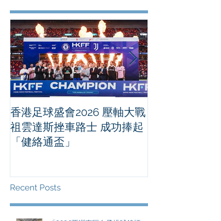
香港足球盛會2026 壓軸大戰
PPA亞洲職業
祖雲達斯挫車路士 成功捧起
1500 - 恒
「健絡通盃」
2026 香港將舉行亞洲首個大
滿貫賽事及 20
總獎金高達 11
Recent Posts