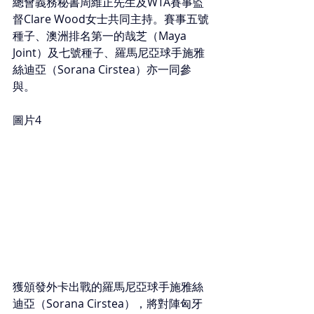
總會義務秘書周維正先生及WTA賽事監
督Clare Wood女士共同主持。賽事五號
種子、澳洲排名第一的哉芝（Maya 
Joint）及七號種子、羅馬尼亞球手施雅
絲迪亞（Sorana Cirstea）亦一同參
與。
圖片4
獲頒發外卡出戰的羅馬尼亞球手施雅絲
迪亞（Sorana Cirstea），將對陣匈牙