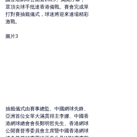
眾頂尖球手抵達香港備戰。賽會完成單
打對賽抽籤儀式，球迷將迎來連場精彩
激戰。
圖片3
抽籤儀式由賽事總監、中國網球先鋒、
亞洲首位女單大滿貫得主李娜、中國香
港網球總會會長鄭明哲先生、香港網球
公開賽督導委員會主席暨中國香港網球