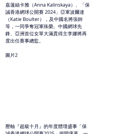
嘉蓮絲卡雅（Anna Kalinskaya）、「保
誠香港網球公開賽 2024」亞軍波爾達
（Katie Boulter），及中國名將張帥
等，一同爭奪冠軍殊榮。中國網球先
鋒、亞洲首位女單大滿貫得主李娜將再
度出任賽事總監。
圖片2
壓軸『超級十月』的年度體壇盛事「保
誠香港網球公開賽2025」揭開序幕，一