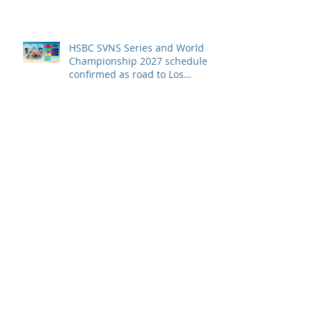
HSBC SVNS Series and World
Championship 2027 schedule
confirmed as road to Los
Angeles 2028 gathers pace
WXV Global Series Challenger
2026 match schedule
confirmed
全情投入「2026澳娛綜合澳門高
爾夫球公開賽」 職業—業餘配對
賽及VIP觀賽體驗 限時隆重登場
中國香港於世界欖球國家盃逆轉勝
以 42：40 擊敗烏拉圭 Paul Altier