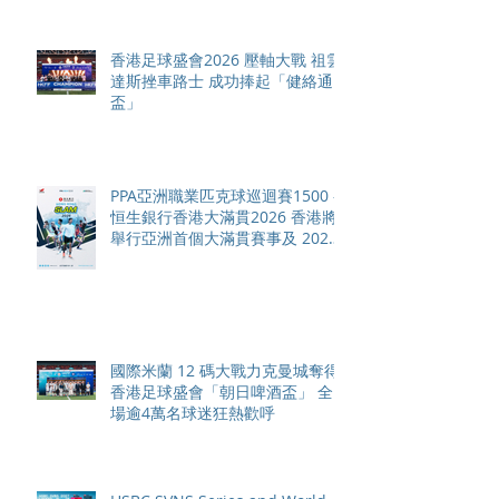
香港足球盛會2026 壓軸大戰 祖雲
達斯挫車路士 成功捧起「健絡通
盃」
PPA亞洲職業匹克球巡迴賽1500 -
恒生銀行香港大滿貫2026 香港將
舉行亞洲首個大滿貫賽事及 2026
賽季最終戰 總獎金高達 110 萬美
元
國際米蘭 12 碼大戰力克曼城奪得
香港足球盛會「朝日啤酒盃」 全
場逾4萬名球迷狂熱歡呼