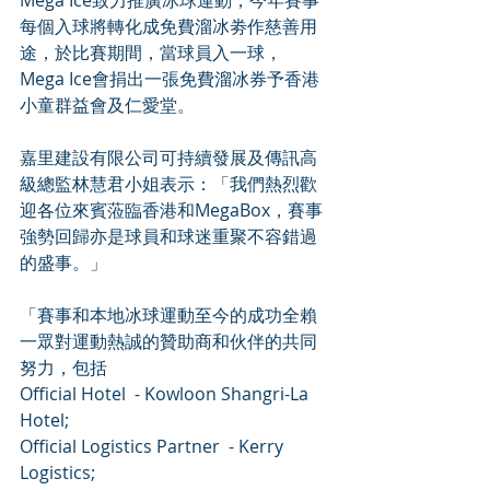
Mega Ice致力推廣冰球運動，今年賽事
每個入球將轉化成免費溜冰劵作慈善用
途，於比賽期間，當球員入一球，
Mega Ice會捐出一張免費溜冰券予香港
小童群益會及仁愛堂。
嘉里建設有限公司可持續發展及傳訊高
級總監林慧君小姐表示：「我們熱烈歡
迎各位來賓蒞臨香港和MegaBox，賽事
強勢回歸亦是球員和球迷重聚不容錯過
的盛事。」
「賽事和本地冰球運動至今的成功全賴
一眾對運動熱誠的贊助商和伙伴的共同
努力，包括
Official Hotel  - Kowloon Shangri-La 
Hotel;  
Official Logistics Partner  - Kerry 
Logistics;  