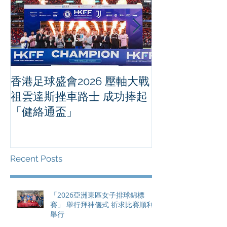
香港足球盛會2026 壓軸大戰
PPA亞洲職業
祖雲達斯挫車路士 成功捧起
1500 - 恒
「健絡通盃」
2026 香港將舉行亞洲首個大
滿貫賽事及 20
總獎金高達 11
Recent Posts
「2026亞洲東區女子排球錦標
賽」 舉行拜神儀式 祈求比賽順利
舉行