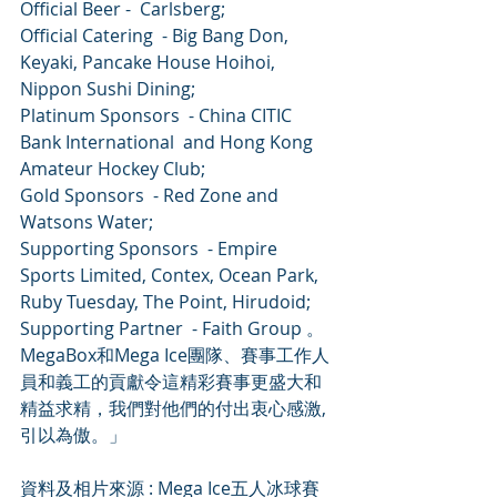
Official Beer -  Carlsberg;  
Official Catering  - Big Bang Don, 
Keyaki, Pancake House Hoihoi, 
Nippon Sushi Dining;  
Platinum Sponsors  - China CITIC 
Bank International  and Hong Kong 
Amateur Hockey Club; 
Gold Sponsors  - Red Zone and 
Watsons Water;  
Supporting Sponsors  - Empire 
Sports Limited, Contex, Ocean Park, 
Ruby Tuesday, The Point, Hirudoid; 
Supporting Partner  - Faith Group 。
MegaBox和Mega Ice團隊、賽事工作人
員和義工的貢獻令這精彩賽事更盛大和
精益求精，我們對他們的付出衷心感激,
引以為傲。」
資料及相片來源 : Mega Ice五人冰球賽