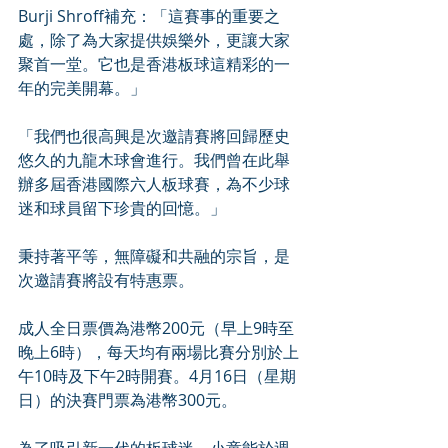
Burji Shroff補充：「這賽事的重要之
處，除了為大家提供娛樂外，更讓大家
聚首一堂。它也是香港板球這精彩的一
年的完美開幕。」
「我們也很高興是次邀請賽將回歸歷史
悠久的九龍木球會進行。我們曾在此舉
辦多屆香港國際六人板球賽，為不少球
迷和球員留下珍貴的回憶。」
秉持著平等，無障礙和共融的宗旨，是
次邀請賽將設有特惠票。
成人全日票價為港幣200元（早上9時至
晚上6時），每天均有兩場比賽分別於上
午10時及下午2時開賽。4月16日（星期
日）的決賽門票為港幣300元。
為了吸引新一代的板球迷，小童能於週