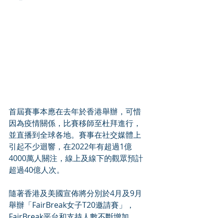
首屆賽事本應在去年於香港舉辦，可惜
因為疫情關係，比賽移師至杜拜進行，
並直播到全球各地。賽事在社交媒體上
引起不少迴響，在2022年有超過1億
4000萬人關注，線上及線下的觀眾預計
超過40億人次。
隨著香港及美國宣佈將分別於4月及9月
舉辦「FairBreak女子T20邀請賽」，
FairBreak平台和支持人數不斷增加。