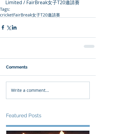
Limited / FairBreak女子T20邀請賽
Tags:
cricket
FairBreak女子T20邀請賽
Comments
Write a comment...
Featured Posts