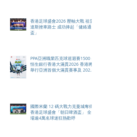
香港足球盛會2026 壓軸大戰 祖雲
達斯挫車路士 成功捧起「健絡通
盃」
PPA亞洲職業匹克球巡迴賽1500 -
恒生銀行香港大滿貫2026 香港將
舉行亞洲首個大滿貫賽事及 2026
賽季最終戰 總獎金高達 110 萬美
元
國際米蘭 12 碼大戰力克曼城奪得
香港足球盛會「朝日啤酒盃」 全
場逾4萬名球迷狂熱歡呼