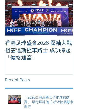
香港足球盛會2026 壓軸大戰
PPA亞洲職業
祖雲達斯挫車路士 成功捧起
1500 - 恒
「健絡通盃」
2026 香港將舉行亞洲首個大
滿貫賽事及 20
總獎金高達 11
Recent Posts
「2026亞洲東區女子排球錦標
賽」 舉行拜神儀式 祈求比賽順利
舉行