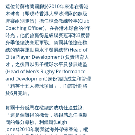
這位前蘇格蘭國腳於2010年來港在香港
木球會（即現時香港大學沙灣隊的超級
聯賽組別隊伍）擔任球會教練幹事(Club 
Coaching Officer)。在香港木球會的4年
時光，他們曾贏得超級聯賽冠軍和3度晉
身季後總決賽冠軍戰。賀爾其後擔任欖
總的精英運動員水平發展總監(Head of 
Elite Player Development) 負責培育人
才，之後再以男子欖球水平及發展總監
(Head of Men’s Rugby Performance 
and Development)身份協助成立和管理
「精英十五人欖球項目」，而該計劃將
於6月完結。
賀爾十分感恩在欖總的成功仕途並說:
「這是個難得的機會，我很感恩任職期
間的每分每秒。利鍾斯(Leigh 
Jones)2010年將我從海外帶來香港，欖