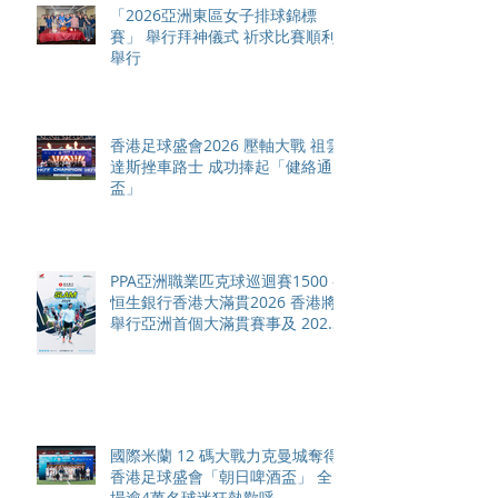
「2026亞洲東區女子排球錦標
賽」 舉行拜神儀式 祈求比賽順利
舉行
香港足球盛會2026 壓軸大戰 祖雲
達斯挫車路士 成功捧起「健絡通
盃」
PPA亞洲職業匹克球巡迴賽1500 -
恒生銀行香港大滿貫2026 香港將
舉行亞洲首個大滿貫賽事及 2026
賽季最終戰 總獎金高達 110 萬美
元
國際米蘭 12 碼大戰力克曼城奪得
香港足球盛會「朝日啤酒盃」 全
場逾4萬名球迷狂熱歡呼