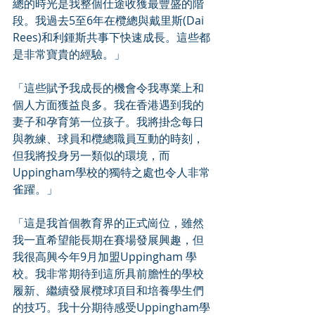
總的時光是我整個仕途收獲最豐盛的階
段。我過去5至6年在欖總與戴里斯(Dai 
Rees)和利鍾斯共事下快速成長。這些都
是非常寶貴的經驗。」
「這些賦予我成長的機會令我專業上和
個人方面獲益良多。我在香港遇到我的
妻子和孕育第一位孩子。我將掛念每日
與教練、球員和欖總職員互動的時刻，
但我將投身另一類似的環境，而
Uppingham學校的獨特之處也令人非常
雀躍。」
「這是我首個教育界的正式崗位，雖然
我一直希望能長期在賽場發展興趣，但
我很高興今年9月加盟Uppingham 學
校。我非常期待到這所具前膽性的學校
履新、繼續發展欖球項目和培養學生們
的技巧。我十分期待感受Uppingham學