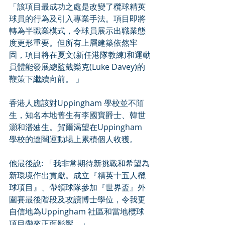
「該項目最成功之處是改變了欖球精英
球員的行為及引入專業手法。項目即將
轉為半職業模式，令球員展示出職業態
度更形重要。但所有上層建築依然牢
固，項目將在夏文(新任港隊教練)和運動
員體能發展總監戴樂克(Luke Davey)的
鞭策下繼續向前。 」
香港人應該對Uppingham 學校並不陌
生，知名本地舊生有李國寶爵士、韓世
灝和潘廸生。賀爾渴望在Uppingham 
學校的遼闊運動場上累積個人收獲。
他最後說: 「我非常期待新挑戰和希望為
新環境作出貢獻。成立『精英十五人欖
球項目』、帶領球隊參加『世界盃』外
圍賽最後階段及攻讀博士學位，令我更
自信地為Uppingham 社區和當地欖球
項目帶來正面影響。」