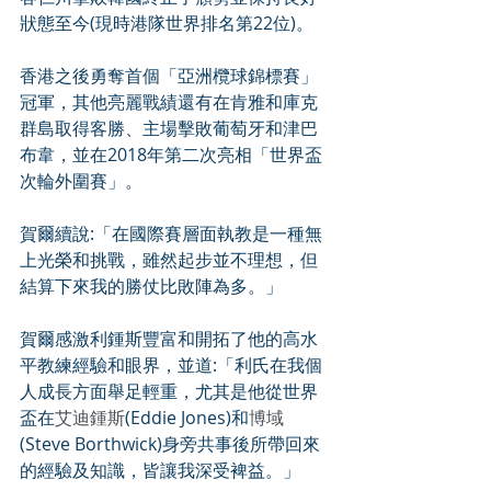
狀態至今(現時港隊世界排名第22位)。
香港之後勇奪首個「亞洲欖球錦標賽」
冠軍，其他亮麗戰績還有在肯雅和庫克
群島取得客勝、主場擊敗葡萄牙和津巴
布韋，並在2018年第二次亮相「世界盃
次輪外圍賽」。
賀爾續說:「在國際賽層面執教是一種無
上光榮和挑戰，雖然起步並不理想，但
結算下來我的勝仗比敗陣為多。」
賀爾感激利鍾斯豐富和開拓了他的高水
平教練經驗和眼界，並道:「利氏在我個
人成長方面舉足輕重，尤其是他從世界
盃在
艾迪鍾斯
(Eddie Jones)和
博域
(Steve Borthwick)身旁共事後所帶回來
的經驗及知識，皆讓我深受裨益。」