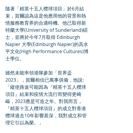
隨著「精英十五人欖球項目」於6月結
束，賀爾認為這是他應用他的背景和熱
情服務教育界的合適時機。他已取得新
特蘭大學(University of Sunderland)碩
士，並將於今年7月取得 Edinburgh 
Napier 大學(Edinburgh Napier)的高水
平文化(High Performance Cultures)博
士學位。
雖然未能率領港隊參加「世界盃
2023」，賀爾相信已萬事俱備，他說:
「縱使路途可能因為『精英十五人欖球
項目』結束和疫情大流行而變得更崎
嶇，2023應是可造之年。對我而言，
『精英十五人欖球項目』的成立對香港
欖球過去10年影響甚深，我對成立和管
理它引以為榮。」