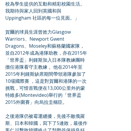
校為學生提供的互動和精彩校園生活。
我期待與家人回到英國和與
Uppingham 社區的每一位見面。」
賀爾的球員生涯曾效力Glasgow 
Warriors、Newport Gwent 
Dragons、Moseley和蘇格蘭國家隊，
並自2012年成為港隊助教，亦在2015年
「世界盃」利鍾斯加入日本隊教練團時
擔任港隊看守主教練 。他在2014年至
2015年利鍾斯缺席期間帶領港隊參加了
10場國際賽 ，這是對賀爾和港隊的一次
挑戰，可惜首戰便在13,000公里外的蒙
特維多(Montevideo)舉行的「世界盃
2015外圍賽」向烏拉圭稱臣。
之後港隊仍被霉運纏擾，先後不敵俄羅
斯、日本和韓國，寫下了5連敗，最後作
客仁川擊敗韓國終止了頹勢並保持良好