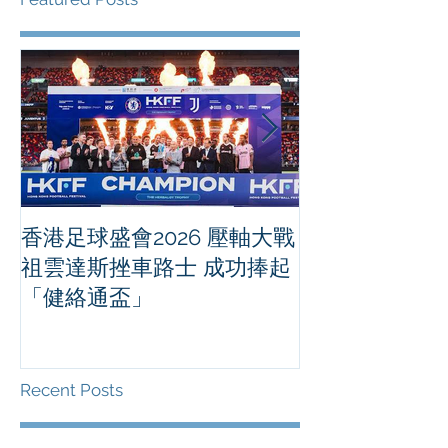
香港足球盛會2026 壓軸大戰
PPA亞洲職業
祖雲達斯挫車路士 成功捧起
1500 - 恒
「健絡通盃」
2026 香港將舉行亞洲首個大
滿貫賽事及 20
總獎金高達 11
Recent Posts