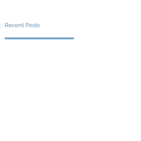
級 加拿大勇挫多明尼
加 中國激戰五局惜負
Recent Posts
意大利