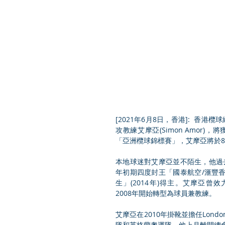
[2021年6月8日，香港]:  
攻教練艾摩亞(Simon Amor
「亞洲欖球錦標賽」，艾摩亞將於
本地球迷對艾摩亞並不陌生，他過去
年初期四度封王「國泰航空/滙豐
生」(2014年)得主。艾摩亞曾效力Londo
2008年開始轉型為球員兼教練。
艾摩亞在2010年掛靴並擔任Lond
隊和英格蘭奧運隊。他上月離開總會職