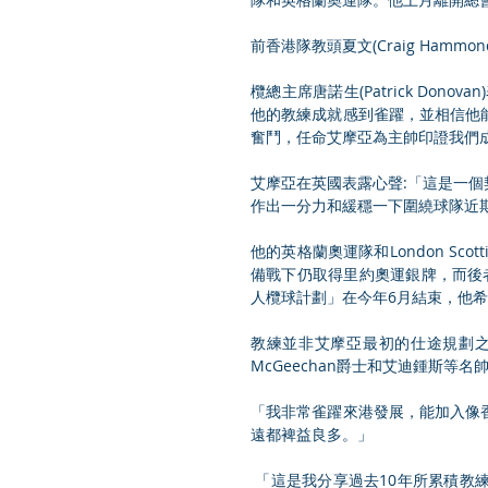
前香港隊教頭夏文(Craig Ham
欖總主席唐諾生(Patrick Do
他的教練成就感到雀躍，並相信他
奮鬥，任命艾摩亞為主帥印證我們
艾摩亞在英國表露心聲:「這是一
作出一分力和緩穩一下圍繞球隊近
他的英格蘭奧運隊和London Sc
備戰下仍取得里約奧運銀牌，而後
人欖球計劃」在今年6月結束，他
教練並非艾摩亞最初的仕途規劃之一，而他曾
McGeechan爵士和艾迪鍾斯
「我非常雀躍來港發展，能加入像
遠都裨益良多。」
 「這是我分享過去10年所累積教練知識的良機，更甚的是這情況也考驗我建立關係、幫助球員發揮潛