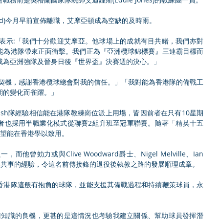
mond)今月早前宣佈離職，艾摩亞頓成為空缺的及時雨。
novan)表示:「我們十分歡迎艾摩亞。他球場上的成就有目共睹，我們亦對
能為港隊帶來正面衝擊。我們正為『亞洲欖球錦標賽』三連霸目標而
成為亞洲強隊及晉身日後『世界盃』決賽週的決心。」
個契機，感謝香港欖球總會對我的信任。」「我對能為香港隊的備戰工
期的變化而雀躍。」
ottish隊經驗相信能在港隊教練崗位派上用場，皆因前者在只有10星期
者也採用半職業化模式從聯賽2組升班至冠軍聯賽。隨著「精英十五
希望能在香港學以致用。
効力或與Clive Woodward爵士、Nigel Melville、Ian 
等名帥共事的經驗，令這名前傳接鋒的退役後執教之路的發展順理成章。
香港隊這般有抱負的球隊，並能支援其備戰過程和持續鞭策球員，永