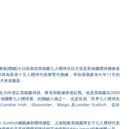
香港欖球總會(欖總)今日宣佈前英格蘭七人欖球項目主管及英格蘭欖球總會進
)，將獲聘為香港十五人欖球代表隊暫代教練，率領港隊參加今年11月的
8月來港履新。
20年曾以英格蘭球員、隊長和教練來港征戰。他是英格蘭在2000
香港國際七人欖球賽」的關鍵人物之一，也是首屆「世界七人欖球先
n Irish、Gloucester、Wasps 及London Scottish，並於
on Scottish總教練和欖球總監，之後執教英格蘭男女子七人欖球代表
務前是英格蘭國家隊統帥艾迪鍾斯(Eddie Jones)的教練團一員。