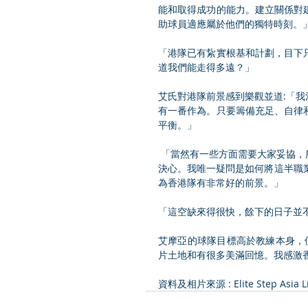
能和取得成功的能力。建立關係對
助球員適應屬於他們的獨特時刻。
「港隊已有紥實根基和計劃，目下
道我們能走得多遠？」
艾氏對港隊前景感到樂觀並道:「
有一番作為。只要籌備充足、自律
平衡。」
 「當然有一些方面需要大家妥協，所以這關乎紀律和投入，我聽聞這班球員心無旁騖、充滿熱情和成功
決心。我唯一疑問是如何將這半職業
為香港隊有非常好的前景。」
「這空缺來得很快，餘下的日子並
艾摩亞的球隊目標高於教練本身，
片土地和有很多美滿回憶。我感激
資料及相片來源 : Elite Step Asia Li