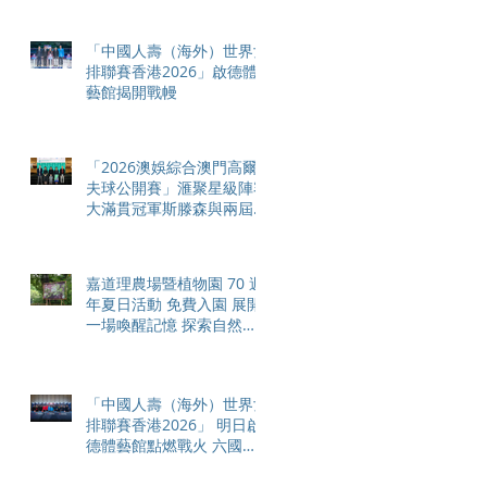
「中國人壽（海外）世界女
排聯賽香港2026」啟德體
藝館揭開戰幔
「2026澳娛綜合澳門高爾
夫球公開賽」滙聚星級陣容
大滿貫冠軍斯滕森與兩屆美
巡賽冠軍任成宰十月領銜出
戰
嘉道理農場暨植物園 70 週
年夏日活動 免費入園 展開
一場喚醒記憶 探索自然與
愛護土地的旅程
「中國人壽（海外）世界女
排聯賽香港2026」 明日啟
德體藝館點燃戰火 六國勁
旅齊集記者會 誓奪總決賽
席位