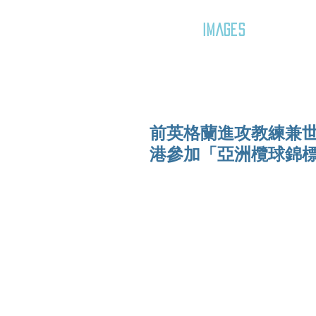
GOZAR
IMAGES
前英格蘭進攻教練兼世界欖
港參加「亞洲欖球錦標賽