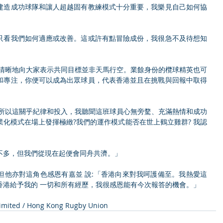
建造成功球隊和讓人超越固有教練模式十分重要，我樂見自己如何協
」
只看我們如何適應或改善。這或許有點冒險成份，我很急不及待想知
我清晰地向大家表示共同目標並非天馬行空。業餘身份的欖球精英也可
和專注，你便可以成為出眾球員，代表香港並且在挑戰與回報中取得
化模式在場上發揮極緻?我們的運作模式能否在世上鶴立雞群? 我認
不多，但我們從現在起便會同舟共濟。」 
但他亦對這角色感恩有嘉並 說:「香港向來對我呵護備至。我熱愛這
香港給予我的 一切和所有經歷，我很感恩能有今次報答的機會。」
mited / Hong Kong Rugby Union