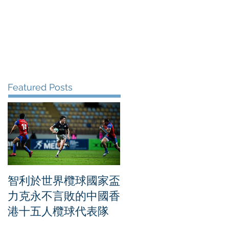
me
News
Albums
Contact
Featured Posts
智利於世界欖球國家盃
「中國人壽（海外）
力克永不言敗的中國香
界女排聯賽香港
港十五人欖球代表隊
2026」第五日賽事 烏
克蘭大勝比利時成功