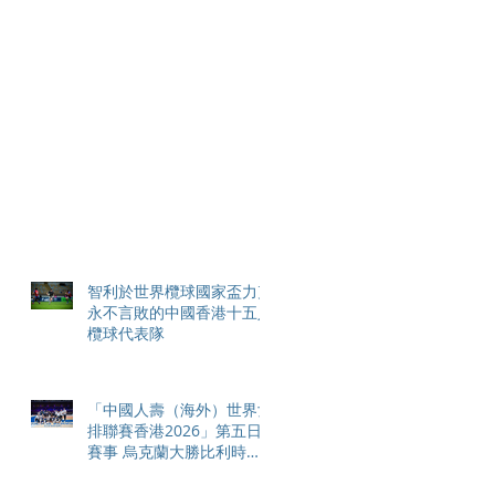
智利於世界欖球國家盃力克
永不言敗的中國香港十五人
欖球代表隊
「中國人壽（海外）世界女
排聯賽香港2026」第五日
賽事 烏克蘭大勝比利時成
功保級 加拿大勇挫多明尼
加 中國激戰五局惜負意大