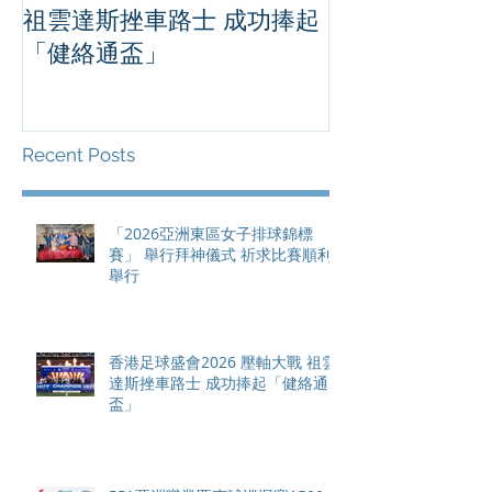
祖雲達斯挫車路士 成功捧起
1500 - 恒
「健絡通盃」
2026 香港將舉行亞洲首個大
滿貫賽事及 20
總獎金高達 11
Recent Posts
「2026亞洲東區女子排球錦標
賽」 舉行拜神儀式 祈求比賽順利
舉行
香港足球盛會2026 壓軸大戰 祖雲
達斯挫車路士 成功捧起「健絡通
盃」