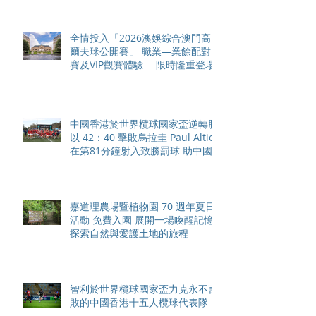
全情投入「2026澳娛綜合澳門高
爾夫球公開賽」 職業—業餘配對
賽及VIP觀賽體驗 限時隆重登場
中國香港於世界欖球國家盃逆轉勝
以 42：40 擊敗烏拉圭 Paul Altier
在第81分鐘射入致勝罰球 助中國
香港隊在國家盃中取得首勝
嘉道理農場暨植物園 70 週年夏日
活動 免費入園 展開一場喚醒記憶
探索自然與愛護土地的旅程
智利於世界欖球國家盃力克永不言
敗的中國香港十五人欖球代表隊