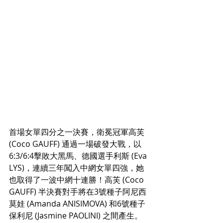
首場女單四分之一決賽，衛冕冠軍高芙 
(Coco GAUFF) 通過一場破發大戰，以
6:3/6:4擊敗大黑馬、德國選手利斯 (Eva 
LYS)，連續三年闖入中網女單四強，她
也取得了一波中網十連勝！高芙 (Coco 
GAUFF) 半決賽對手將在3號種子阿尼西
莫娃 (Amanda ANISIMOVA) 和6號種子
保利尼 (Jasmine PAOLINI) 之間產生。