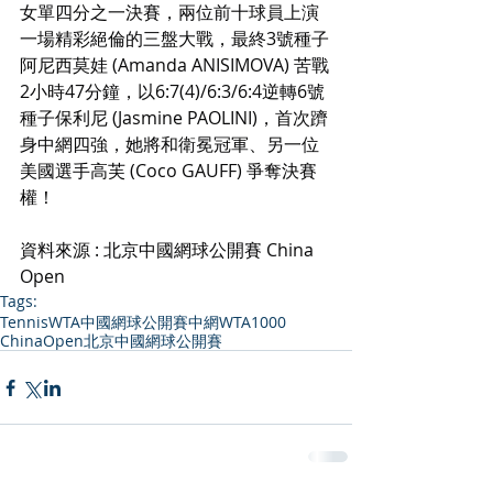
女單四分之一決賽，兩位前十球員上演
一場精彩絕倫的三盤大戰，最終3號種子
阿尼西莫娃 (Amanda ANISIMOVA) 苦戰
2小時47分鐘，以6:7(4)/6:3/6:4逆轉6號
種子保利尼 (Jasmine PAOLINI)，首次躋
身中網四強，她將和衛冕冠軍、另一位
美國選手高芙 (Coco GAUFF) 爭奪決賽
權！
資料來源 : 北京中國網球公開賽 China 
Open
Tags:
Tennis
WTA
中國網球公開賽
中網
WTA1000
ChinaOpen
北京中國網球公開賽