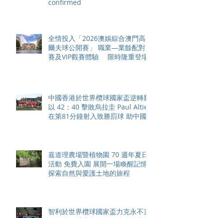
confirmed
全情投入「2026澳娛綜合澳門高
爾夫球公開賽」 職業—業餘配對
賽及VIP觀賽體驗 限時隆重登場
中國香港於世界欖球國家盃逆轉勝
以 42：40 擊敗烏拉圭 Paul Altier
在第81分鐘射入致勝罰球 助中國
香港隊在國家盃中取得首勝
嘉道理農場暨植物園 70 週年夏日
活動 免費入園 展開一場喚醒記憶
探索自然與愛護土地的旅程
智利於世界欖球國家盃力克永不言