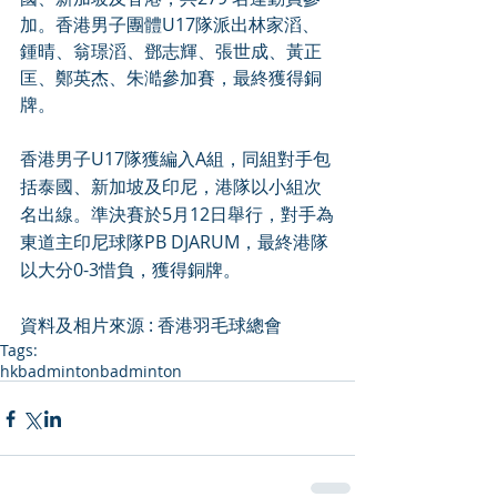
加。香港男子團體U17隊派出林家滔、
鍾晴、翁璟滔、鄧志輝、張世成、黃正
匡、鄭英杰、朱澔參加賽，最終獲得銅
牌。
香港男子U17隊獲編入A組，同組對手包
括泰國、新加坡及印尼，港隊以小組次
名出線。準決賽於5月12日舉行，對手為
東道主印尼球隊PB DJARUM，最終港隊
以大分0-3惜負，獲得銅牌。
資料及相片來源 : 
香港羽毛球總會
Tags:
hkbadminton
badminton