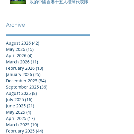
敗的中國香港十五人欖球代表隊
Archive
August 2026
(42)
42 posts
May 2026
(15)
15 posts
April 2026
(4)
4 posts
March 2026
(11)
11 posts
February 2026
(13)
13 posts
January 2026
(25)
25 posts
December 2025
(84)
84 posts
September 2025
(36)
36 posts
August 2025
(8)
8 posts
July 2025
(16)
16 posts
June 2025
(21)
21 posts
May 2025
(4)
4 posts
April 2025
(17)
17 posts
March 2025
(10)
10 posts
February 2025
(44)
44 posts