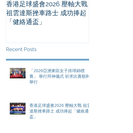
香港足球盛會2026 壓軸大戰
PPA亞洲職業
祖雲達斯挫車路士 成功捧起
1500 - 恒
「健絡通盃」
2026 香港將舉行亞洲首個大
滿貫賽事及 20
總獎金高達 11
Recent Posts
「2026亞洲東區女子排球錦標
賽」 舉行拜神儀式 祈求比賽順利
舉行
香港足球盛會2026 壓軸大戰 祖雲
達斯挫車路士 成功捧起「健絡通
盃」