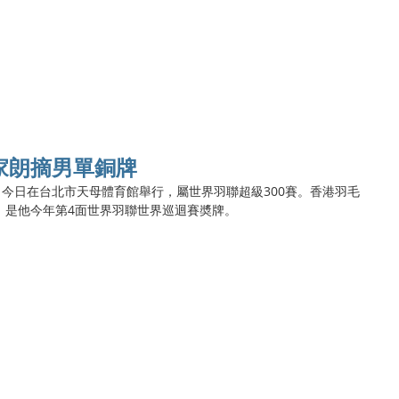
Ho
家朗摘男單銅牌
）今日在台北市天母體育館舉行，屬世界羽聯超級300賽。香港羽毛
，是他今年第4面世界羽聯世界巡迴賽奬牌。