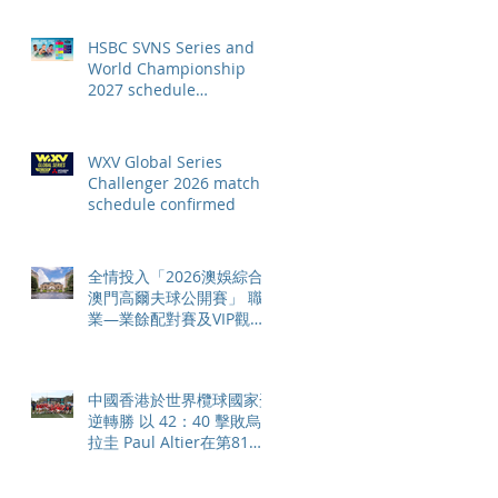
HSBC SVNS Series and
World Championship
2027 schedule
confirmed as road to Los
Angeles 2028 gathers
pace
WXV Global Series
Challenger 2026 match
schedule confirmed
全情投入「2026澳娛綜合
澳門高爾夫球公開賽」 職
業—業餘配對賽及VIP觀賽
體驗 限時隆重登場
中國香港於世界欖球國家盃
逆轉勝 以 42：40 擊敗烏
拉圭 Paul Altier在第81分
鐘射入致勝罰球 助中國香
港隊在國家盃中取得首勝