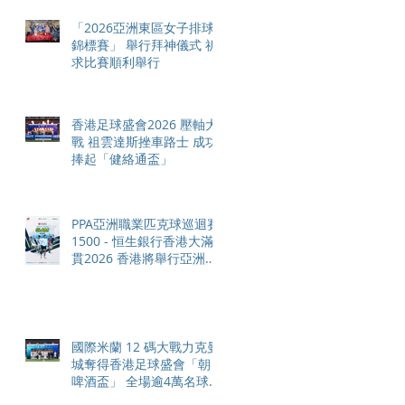
「2026亞洲東區女子排球
錦標賽」 舉行拜神儀式 祈
求比賽順利舉行
香港足球盛會2026 壓軸大
戰 祖雲達斯挫車路士 成功
捧起「健絡通盃」
PPA亞洲職業匹克球巡迴賽
1500 - 恒生銀行香港大滿
貫2026 香港將舉行亞洲首
個大滿貫賽事及 2026 賽季
最終戰 總獎金高達 110 萬
美元
國際米蘭 12 碼大戰力克曼
城奪得香港足球盛會「朝日
啤酒盃」 全場逾4萬名球迷
狂熱歡呼