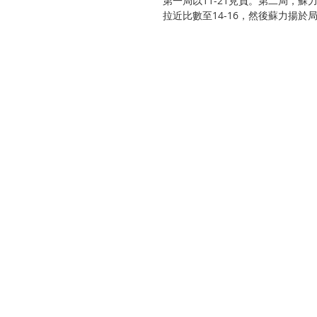
第一局以11-21見負。第二局，蘇
拉近比數至14-16，然後蘇力揚於局