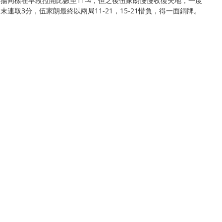
力揚同樣在早段拉開比數至11-4，但之後伍家朗慢慢收復失地，一度
末連取3分，伍家朗最終以兩局11-21，15-21惜負，得一面銅牌。