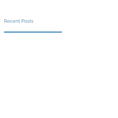
賽事及 2026 賽季最
戰 總獎金高達 110 萬
Recent Posts
美元