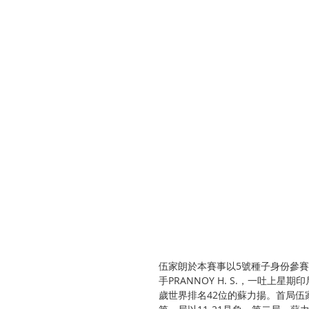
伍家朗於本賽事以5號種子身份參
手PRANNOY H. S.，一吐
歲世界排名42位的蘇力揚。首局伍