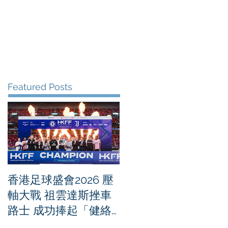
me
News
Albums
Contact
Featured Posts
香港足球盛會2026 壓
PPA亞洲職業匹克球
軸大戰 祖雲達斯挫車
迴賽1500 - 恒生銀行
路士 成功捧起「健絡
香港大滿貫2026 香港
通盃」
將舉行亞洲首個大滿