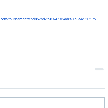
e.com/tournament/cbd852bd-5983-423e-ad8f-1e0a4d513175