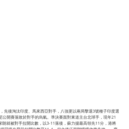
賽，先後淘汰印度、馬來西亞對手，八強更以兩局擊退3號種子印度選
上星期印尼公開賽落敗於對手的烏氣。準決賽面對東道主台北球手，現年21
家朗就被對手拉開比數，以3-11落後，蘇力揚最高領先11分，港將