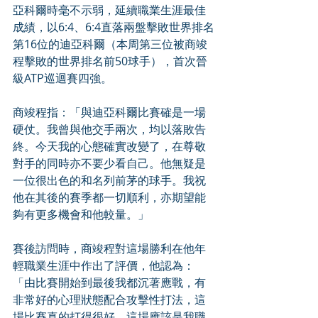
亞科爾時毫不示弱，延續職業生涯最佳
成績，以6:4、6:4直落兩盤擊敗世界排名
第16位的迪亞科爾（本周第三位被商竣
程擊敗的世界排名前50球手），首次晉
級ATP巡迴賽四強。
商竣程指：「與迪亞科爾比賽確是一場
硬仗。我曾與他交手兩次，均以落敗告
終。今天我的心態確實改變了，在尊敬
對手的同時亦不要少看自己。他無疑是
一位很出色的和名列前茅的球手。我祝
他在其後的賽季都一切順利，亦期望能
夠有更多機會和他較量。」
賽後訪問時，商竣程對這場勝利在他年
輕職業生涯中作出了評價，他認為：
「由比賽開始到最後我都沉著應戰，有
非常好的心理狀態配合攻擊性打法，這
場比賽真的打得很好。這場應該是我職