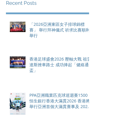
Recent Posts
「2026亞洲東區女子排球錦標
賽」 舉行拜神儀式 祈求比賽順利
舉行
香港足球盛會2026 壓軸大戰 祖雲
達斯挫車路士 成功捧起「健絡通
盃」
PPA亞洲職業匹克球巡迴賽1500 -
恒生銀行香港大滿貫2026 香港將
舉行亞洲首個大滿貫賽事及 2026
賽季最終戰 總獎金高達 110 萬美
元