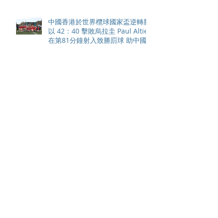
中國香港於世界欖球國家盃逆轉勝
以 42：40 擊敗烏拉圭 Paul Altier
在第81分鐘射入致勝罰球 助中國
香港隊在國家盃中取得首勝
嘉道理農場暨植物園 70 週年夏日
活動 免費入園 展開一場喚醒記憶
探索自然與愛護土地的旅程
智利於世界欖球國家盃力克永不言
敗的中國香港十五人欖球代表隊
Archive
August 2026
(42)
42 posts