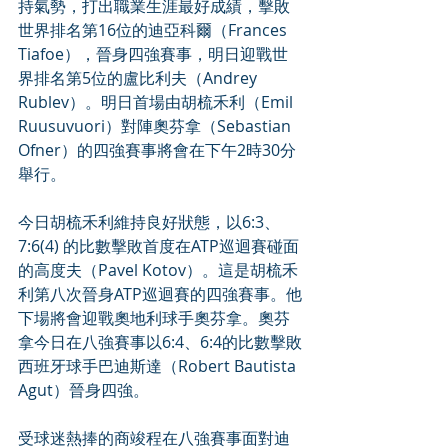
持氣勢，打出職業生涯最好成績，擊敗
世界排名第16位的迪亞科爾（Frances 
Tiafoe），晉身四強賽事，明日迎戰世
界排名第5位的盧比利夫（Andrey 
Rublev）。明日首場由胡梳禾利（Emil 
Ruusuvuori）對陣奧芬拿（Sebastian 
Ofner）的四強賽事將會在下午2時30分
舉行。
今日胡梳禾利維持良好狀態，以6:3、
7:6(4) 的比數擊敗首度在ATP巡迴賽碰面
的高度夫（Pavel Kotov）。這是胡梳禾
利第八次晉身ATP巡迴賽的四強賽事。他
下場將會迎戰奧地利球手奧芬拿。奧芬
拿今日在八強賽事以6:4、6:4的比數擊敗
西班牙球手巴迪斯達（Robert Bautista 
Agut）晉身四強。
受球迷熱捧的商竣程在八強賽事面對迪