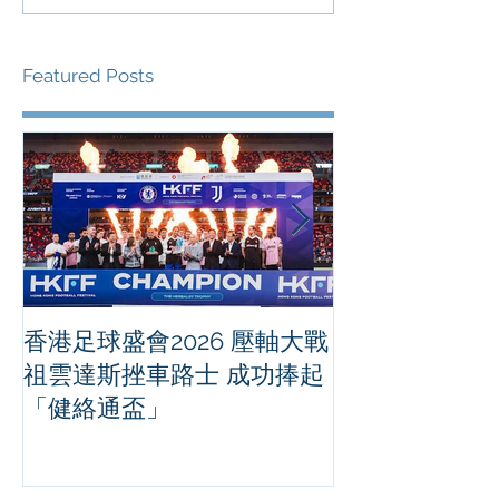
Featured Posts
香港足球盛會2026 壓軸大戰
PPA亞洲職業
祖雲達斯挫車路士 成功捧起
1500 - 恒
「健絡通盃」
2026 香港將舉行亞洲首個大
滿貫賽事及 20
總獎金高達 11