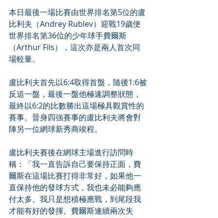
本日最後一場比賽由世界排名第5位的盧
比利夫（Andrey Rublev）迎戰19歲便
世界排名第36位的少年球手費爾斯
（Arthur Fils），這次亦是兩人首次同
場較量。
盧比利夫首先以6:4取得首盤，隨後1:6被
反追一盤，最後一盤他極速調整狀態，
最終以6:2的比數勝出這場極具觀賞性的
賽事。晉身四強賽事的盧比利夫將會對
陣另一位網球新秀商竣程。
盧比利夫賽後在網球主場進行訪問時
稱：「我一直告訴自己要保持正面，費
爾斯在這場比賽打得非常好，如果他一
直保持他的發球方式，我也未必能夠應
付太多。我只是想積極應戰，到尾段我
才能有好的發揮。費爾斯連續兩次失