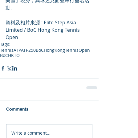
樂區」現身，與球迷見面並舉行簽名活
動。
資料及相片來源 : Elite Step Asia 
Limited / BoC Hong Kong Tennis 
Open
Tags:
Tennis
ATP
ATP250
BoCHongKongTennisOpen
BoCHKTO
Comments
Write a comment...