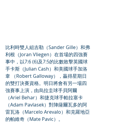
比利時雙人組吉勒（Sander Gille）和弗
利根（Joran Vliegen）在首場的四強賽
事中，以7:6 (6)及7:5的比數敗擊英國球
手卡斯（Julian Cash）和美國球手加洛
韋 （Robert Galloway），贏得星期日
的雙打決賽資格。明日將會有另一場四
強賽事上演，由烏拉圭球手貝阿爾
（Ariel Behar）和捷克球手帕拉塞卡
（Adam Pavlasek）對陣薩爾瓦多的阿
雷瓦洛（Marcelo Arevalo）和克羅地亞
的帕維奇（Mate Pavic）。