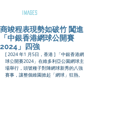
GOZAR
IMAGES
商竣程表現勢如破竹 闖進
「中銀香港網球公開賽
2024」四強
[ 2024 年1 月5日，香港 ] 「中銀香港網
球公開賽2024」在維多利亞公園網球主
場舉行，頭號種子對陣網球新秀的八強
賽事，讓整個維園掀起「網球」狂熱。