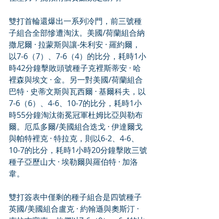
雙打首輪還爆出一系列冷門，前三號種
子組合全部慘遭淘汰。美國/荷蘭組合納
撒尼爾 · 拉蒙斯與讓-朱利安 · 羅約爾，
以7-6（7）、7-6（4）的比分，耗時1小
時42分鐘擊敗頭號種子克裡斯蒂安 · 哈
裡森與埃文 · 金。另一對美國/荷蘭組合
巴特 · 史蒂文斯與瓦西爾 · 基爾科夫，以
7-6（6）、4-6、10-7的比分，耗時1小
時55分鐘淘汰衛冕冠軍杜姆比亞與勒布
爾。厄瓜多爾/美國組合迭戈 · 伊達爾戈
與帕特裡克 · 特拉克，則以6-2、4-6、
10-7的比分，耗時1小時20分鐘擊敗三號
種子亞歷山大 · 埃勒爾與羅伯特 · 加洛
韋。
雙打簽表中僅剩的種子組合是四號種子
英國/美國組合盧克 · 約翰遜與奧斯汀 · 