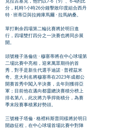
克拉吉塞克，他們以7-6（9）、6-4的比
分，耗時1小時26分鐘擊敗印度組合西丹
特 · 班蒂亞與拉姆庫馬爾 · 拉馬納桑。
單打剩余四場第二輪比賽將於明日進
行，四場雙打四分之一決賽也將同步展
開。
頭號種子洛倫佐 · 穆塞蒂將在中心球場第
二場比賽中亮相，迎來萬眾期待的首
秀，對手是新生代選手迪諾 · 普裡茲米
奇。意大利名將穆塞蒂在2023年成都公
開賽首秀中闖入半決賽，去年則獲得亞
軍；目前他在邁向都靈總決賽積分榜上
排名第八，此次將力爭捍衛積分，為賽
季末段賽事積累好勢頭。
三號種子塔倫 · 格裡科斯普同樣將於明日
開啟征程，在中心球場首場比賽中對陣