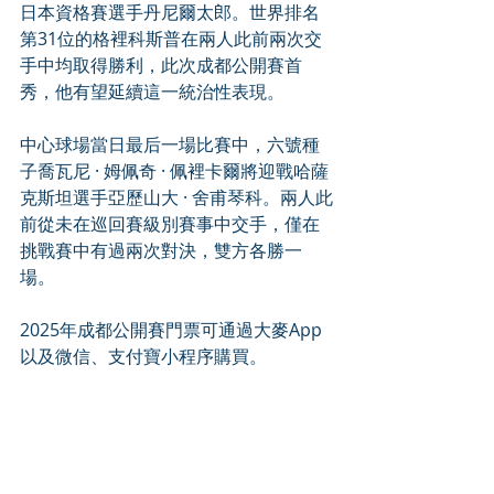
日本資格賽選手丹尼爾太郎。世界排名
第31位的格裡科斯普在兩人此前兩次交
手中均取得勝利，此次成都公開賽首
秀，他有望延續這一統治性表現。
中心球場當日最后一場比賽中，六號種
子喬瓦尼 · 姆佩奇 · 佩裡卡爾將迎戰哈薩
克斯坦選手亞歷山大 · 舍甫琴科。兩人此
前從未在巡回賽級別賽事中交手，僅在
挑戰賽中有過兩次對決，雙方各勝一
場。
2025年成都公開賽門票可通過大麥App
以及微信、支付寶小程序購買。