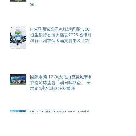
盃」
PPA亞洲職業匹克球巡迴賽1500 -
恒生銀行香港大滿貫2026 香港將
舉行亞洲首個大滿貫賽事及 2026
賽季最終戰 總獎金高達 110 萬美
元
國際米蘭 12 碼大戰力克曼城奪得
香港足球盛會「朝日啤酒盃」 全
場逾4萬名球迷狂熱歡呼
HSBC SVNS Series and World
Championship 2027 schedule
confirmed as road to Los
Angeles 2028 gathers pace