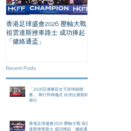
香港足球盛會2026 壓軸大戰
PPA亞洲職業
祖雲達斯挫車路士 成功捧起
1500 - 恒
「健絡通盃」
2026 香港將舉行亞洲首個大
滿貫賽事及 20
總獎金高達 11
Recent Posts
「2026亞洲東區女子排球錦標
賽」 舉行拜神儀式 祈求比賽順利
舉行
香港足球盛會2026 壓軸大戰 祖雲
達斯挫車路士 成功捧起「健絡通