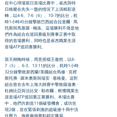
在中心球場當日首場比賽中，崔杰與特
日格樂在先失一盤的情況下上演精彩逆
轉，以4-6、7-6（6）、10-7的比分，耗
時1小時45分鐘擊敗巴西組合拉斐爾 · 馬
托斯與馬塞羅 · 梅洛。這場勝利不僅是他
們作為組合在巡回賽級別賽事正賽中取
得的首場勝利，同時也是崔杰職業生涯
首場ATP巡回賽勝利。
當天稍晚時候，周意搭檔王傲然，以6-
7（5）、6-3、13-11的比分，耗時1小時
32分鐘擊敗新西蘭/美國組合馬修 · 克裡
斯托弗 · 羅米奧斯與瑞安 · 塞格曼。這對
組合曾在去年上海大師賽中擊敗薩迪奧 · 
杜姆比亞與法比安 · 勒布爾，斬獲職業生
涯首場ATP巡回賽正賽勝利。本場比賽
中，他們共創造11個破發機會，成功兌
現2個，並在緊張刺激的超級搶十局中頂
住壓力，挽救兩個賽點鎖定勝局。