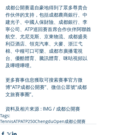
成都公開賽還自豪地得到了眾多尊貴合
作伙伴的支持，包括成都農商銀行、中
建光子、中國人保財險、成都銀行、李
寧公司、ATP巡回賽首席合作伙伴阿聯酋
航空、尤尼克斯、京東物流、成都盛美
利亞酒店、領克汽車、大麥、浙江弋
棉、中糧可口可樂、成都市廣播電視
台、優酷體育、騰訊體育、咪咕視頻以
及嗶哩嗶哩。
更多賽事信息獲取可搜索賽事官方微
博“ATP成都公開賽”、微信公眾號“成都
文旅賽事圈”。
資料及相片來源 : IMG / 成都公開賽
Tags:
Tennis
ATP
ATP250
ChengduOpen
成都公開賽