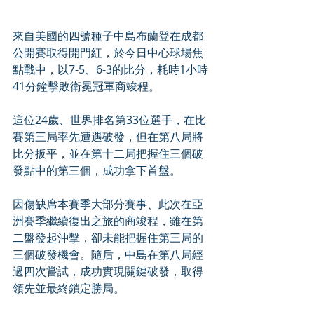
來自美國的四號種子中島布蘭登在成都
公開賽取得開門紅，於今日中心球場焦
點戰中，以7-5、6-3的比分，耗時1小時
41分鐘擊敗衛冕冠軍商竣程。
這位24歲、世界排名第33位選手，在比
賽第三局率先遭遇破發，但在第八局將
比分扳平，並在第十二局把握住三個破
發點中的第三個，成功拿下首盤。
因傷缺席本賽季大部分賽事、此次在亞
洲賽季繼續復出之旅的商竣程，雖在第
二盤發起沖擊，卻未能把握住第三局的
三個破發機會。隨后，中島在第八局經
過四次嘗試，成功實現關鍵破發，取得
領先並最終鎖定勝局。