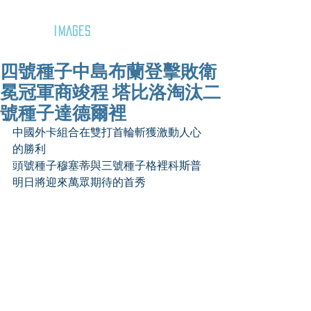
GOZAR
IMAGES
四號種子中島布蘭登擊敗衛
冕冠軍商竣程 塔比洛淘汰二
號種子達德爾裡
中國外卡組合在雙打首輪斬獲激動人心
的勝利
頭號種子穆塞蒂與三號種子格裡科斯普
明日將迎來萬眾期待的首秀