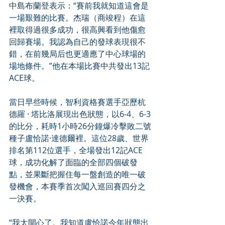
中島布蘭登表示：“賽前我就知道這會是
一場艱難的比賽。杰瑞（商竣程）在這
裡取得過很多成功，很高興看到他傷愈
回歸賽場。我認為自己的發球表現很不
錯，在前幾局后也更適應了中心球場的
場地條件。”他在本場比賽中共發出13記
ACE球。
當日早些時候，智利資格賽選手亞歷杭
德羅 · 塔比洛展現出色狀態，以6-4、6-3
的比分，耗時1小時26分鐘爆冷擊敗二號
種子盧恰諾·達德爾裡。這位28歲、世界
排名第112位選手，全場發出12記ACE
球，成功化解了面臨的全部四個破發
點，並果斷把握住每一盤創造的唯一破
發機會，本賽季首次闖入巡回賽四分之
一決賽。
“我太開心了。我知道盧恰諾今年狀態出