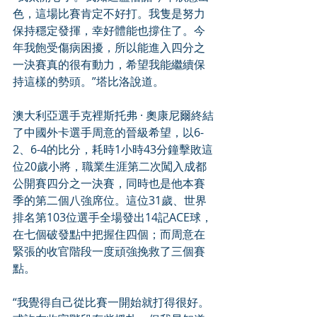
色，這場比賽肯定不好打。我隻是努力
保持穩定發揮，幸好體能也撐住了。今
年我飽受傷病困擾，所以能進入四分之
一決賽真的很有動力，希望我能繼續保
持這樣的勢頭。”塔比洛說道。
澳大利亞選手克裡斯托弗 · 奧康尼爾終結
了中國外卡選手周意的晉級希望，以6-
2、6-4的比分，耗時1小時43分鐘擊敗這
位20歲小將，職業生涯第二次闖入成都
公開賽四分之一決賽，同時也是他本賽
季的第二個八強席位。這位31歲、世界
排名第103位選手全場發出14記ACE球，
在七個破發點中把握住四個；而周意在
緊張的收官階段一度頑強挽救了三個賽
點。
“我覺得自己從比賽一開始就打得很好。