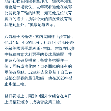
或許在收官階段有些掙扎，但我早知道
這會是一場硬仗。去年我看過他在成都
公開賽第二輪的比賽，知道他是位很有
實力的選手，所以今天的情況並沒有讓
我感到意外。”奧康尼爾表示。
八號種子洛倫佐 · 索內戈同樣止步首輪，
他以4-6、4-6的比分，耗時1小時43分鐘
不敵美國選手馬科斯 · 吉隆。吉隆在比賽
中持續向意大利選手的發球局施壓，共
創造八個破發機會，每盤各把握住一
個，同時成功化解了自身面臨的僅有的
兩個破發點。32歲的吉隆刷新了自己在
成都公開賽的最佳戰績，他在2023年曾
止步第二輪。
雙打賽場上，兩對中國外卡組合在今日
上演精彩爆冷，成功晉級第二輪。