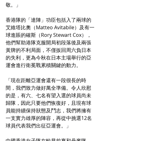
敬。」
香港隊的「達陣」功臣包括入了兩球的
艾維塔比奧（Matteo Avitabile）及有一
球進賬的確斯（Rory Stewart Cox），
他們幫助港隊克服開局初段落後及兩張
黃牌的不利局面，不僅扳回周六負日本
的失利，更為今秋在日本主場舉行的亞
運會進行衛冕戰累積關鍵的動力。
「現在距離亞運會還有一段很長的時
間，我們致力做好萬全準備。令人欣慰
的是，有六、七名有望入選的球員尚未
歸隊，因此只要他們恢復好，且現有球
員能持續保持狀態及鬥志，我們將擁有
一支實力雄厚的陣容，再從中挑選12名
球員代表我們出征亞運會。」
中國香港女子隊在較早前賽和丹麥隊、