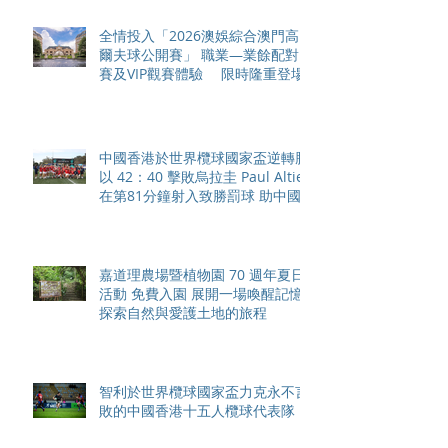
全情投入「2026澳娛綜合澳門高
爾夫球公開賽」 職業—業餘配對
賽及VIP觀賽體驗 限時隆重登場
中國香港於世界欖球國家盃逆轉勝
以 42：40 擊敗烏拉圭 Paul Altier
在第81分鐘射入致勝罰球 助中國
香港隊在國家盃中取得首勝
嘉道理農場暨植物園 70 週年夏日
活動 免費入園 展開一場喚醒記憶
探索自然與愛護土地的旅程
智利於世界欖球國家盃力克永不言
敗的中國香港十五人欖球代表隊