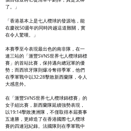
了。」
「香港基本上是七人欖球的發源地，能
在慶祝50週年的同時跨越這道難關，實
在令人驚嘆。」
本賽季至今表現最出色的南非隊，在一
連三站的「滙豐SVNS世界七人欖球錦標
賽」的首站比賽，保持邁向總冠軍的優
勢；而西班牙隊則爆冷奪得季軍，他們
在季軍戰中以32:28擊敗新西蘭隊，令人
大感意外。
在「滙豐SVNS世界七人欖球錦標賽」的
女子組比賽，新西蘭隊延續強勢表現，
以19:14擊敗澳洲隊，不僅取得本屆賽事
五連勝，更締造了在香港國際七人欖球
賽的四連冠紀錄。法國隊則在季軍戰中