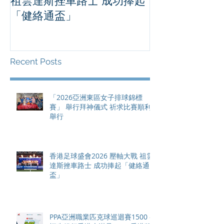
祖雲達斯挫車路士 成功捧起
1500 - 恒
「健絡通盃」
2026 香港將舉行亞洲首個大
滿貫賽事及 20
總獎金高達 11
Recent Posts
「2026亞洲東區女子排球錦標
賽」 舉行拜神儀式 祈求比賽順利
舉行
香港足球盛會2026 壓軸大戰 祖雲
達斯挫車路士 成功捧起「健絡通
盃」
PPA亞洲職業匹克球巡迴賽1500 -