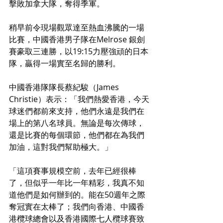
擊敗加拿大隊，奪得季軍。
稍早前令現場觀眾達至熱血沸騰的一場
比賽，中國香港男子隊在Melrose 銀劍
賽豪取三連勝，以19:15力壓強頑的日本
隊，贏得一場實至名歸的勝利。
中國香港隊隊長蔡紀駿（James 
Christie）表示：「我們熱愛香港，今天
球迷們都前來支持，他們永遠是我們在
場上的第八名球員。無論是每次傳球，
還是比賽的每個環節，他們都在為我們
加油，這對我們幫助極大。」
「這項賽事規模空前，去年已經很棒
了，但似乎一年比一年精彩，我真不知
道他們是如何辦到的。能在50週年之際
奪冠實在太棒了；我們向香港、中國香
港欖球總會以及香港國際七人欖球賽致