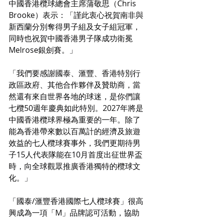
中國香港欖球總會主席蒲敬思（Chris 
Brooke）表示：「謹此衷心祝賀南非與
新西蘭分別奪得男子組及女子組冠軍，
同時也祝賀中國香港男子隊成功衛冕
Melrose銀劍賽。」
「我們要感謝國泰、滙豐、香港特別行
政區政府、其他合作夥伴及贊助商，當
然還有來自世界各地的球迷，是你們讓
七欖50週年慶典如此特別。2027年將是
中國香港欖球界極為重要的一年。除了
能為香港帶來數以百萬計的經濟及旅遊
效益的七人欖球賽事外，我們更期待男
子15人代表隊能在10月首度出征世界盃
時，向全球觀眾推廣香港獨特的欖球文
化。」
「國泰/滙豐香港國際七人欖球賽」很高
興成為一項「M」品牌認可活動，協助