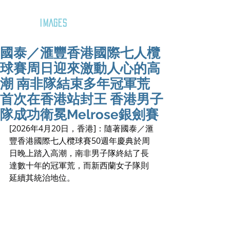
GOZAR
IMAGES
國泰／滙豐香港國際七人欖
球賽周日迎來激動人心的高
潮 南非隊結束多年冠軍荒
首次在香港站封王 香港男子
隊成功衛冕Melrose銀劍賽
[2026年4月20日，香港]：隨著國泰／滙
豐香港國際七人欖球賽50週年慶典於周
日晚上踏入高潮，南非男子隊終結了長
達數十年的冠軍荒，而新西蘭女子隊則
延續其統治地位。