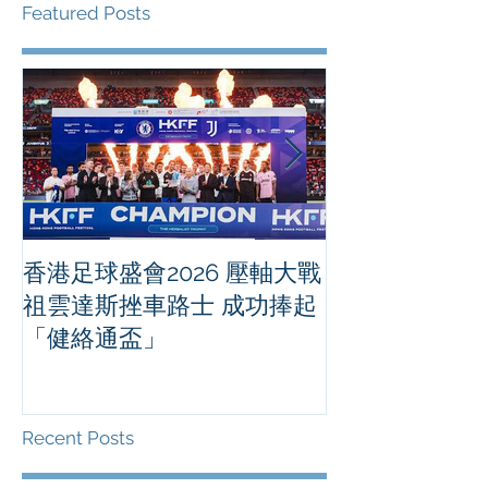
Featured Posts
香港足球盛會2026 壓軸大戰
PPA亞洲職業
祖雲達斯挫車路士 成功捧起
1500 - 恒
「健絡通盃」
2026 香港將舉行亞洲首個大
滿貫賽事及 20
總獎金高達 11
Recent Posts