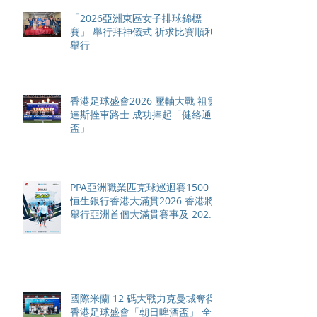
「2026亞洲東區女子排球錦標
賽」 舉行拜神儀式 祈求比賽順利
舉行
香港足球盛會2026 壓軸大戰 祖雲
達斯挫車路士 成功捧起「健絡通
盃」
PPA亞洲職業匹克球巡迴賽1500 -
恒生銀行香港大滿貫2026 香港將
舉行亞洲首個大滿貫賽事及 2026
賽季最終戰 總獎金高達 110 萬美
元
國際米蘭 12 碼大戰力克曼城奪得
香港足球盛會「朝日啤酒盃」 全