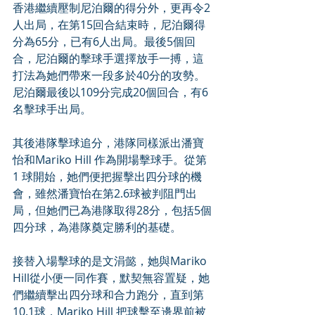
香港繼續壓制尼泊爾的得分外，更再令2
人出局，在第15回合結束時，尼泊爾得
分為65分，已有6人出局。最後5個回
合，尼泊爾的擊球手選擇放手一搏，這
打法為她們帶來一段多於40分的攻勢。
尼泊爾最後以109分完成20個回合，有6
名擊球手出局。
其後港隊擊球追分，港隊同樣派出潘寶
怡和Mariko Hill 作為開場擊球手。從第
1 球開始，她們便把握擊出四分球的機
會，雖然潘寶怡在第2.6球被判阻門出
局，但她們已為港隊取得28分，包括5個
四分球，為港隊奠定勝利的基礎。
接替入場擊球的是文涓懿，她與Mariko 
Hill從小便一同作賽，默契無容置疑，她
們繼續擊出四分球和合力跑分，直到第
10.1球，Mariko Hill 把球擊至邊界前被