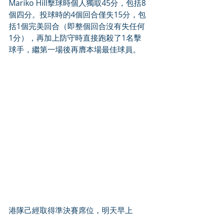
Mariko Hill擊球時個人獨取45分，包括8
個四分。投球時的4個回合僅失15分，包
括1個完美回合（即整個回合沒有失任何
1分），再加上防守時直接跑殺了1名擊
球手，繼第一場後再膺本場最佳球員。
港隊己經取得準決賽席位，明天早上