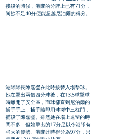
接殺的時候，港隊的分牌上已有71分，
尚餘不足40分便能超越尼泊爾的得分。
港隊隊長陳嘉瑩在此時接替入場擊球。
她在擊出兩個四分球後，在13.5球擊球
時離開了安全區，而球卻直到尼泊爾的
捕手手上，捕手隨即用球擲中三柱門，
捕殺了陳嘉瑩。雖然她在場上逗留的時
間不多，但她擊出的17分足以令港隊有
強大的優勢。港隊此時得分為97分，只