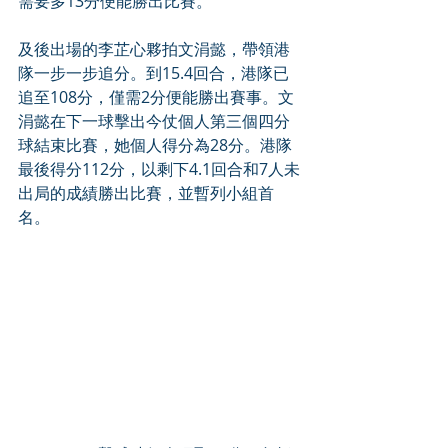
需要多13分便能勝出比賽。
及後出場的李芷心夥拍文涓懿，帶領港
隊一步一步追分。到15.4回合，港隊已
追至108分，僅需2分便能勝出賽事。文
涓懿在下一球擊出今仗個人第三個四分
球結束比賽，她個人得分為28分。港隊
最後得分112分，以剩下4.1回合和7人未
出局的成績勝出比賽，並暫列小組首
名。