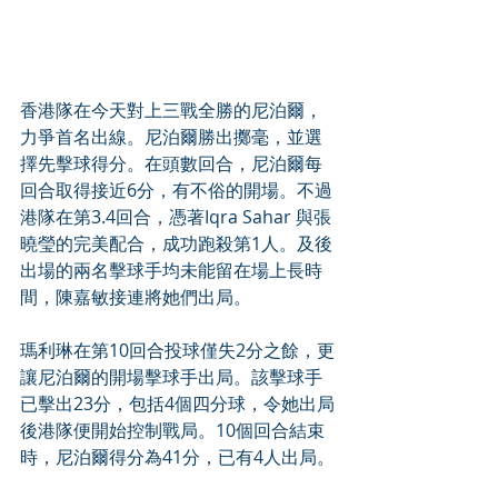
香港隊在今天對上三戰全勝的尼泊爾，
力爭首名出線。尼泊爾勝出擲毫，並選
擇先擊球得分。在頭數回合，尼泊爾每
回合取得接近6分，有不俗的開場。不過
港隊在第3.4回合，憑著Iqra Sahar 與張
曉瑩的完美配合，成功跑殺第1人。及後
出場的兩名擊球手均未能留在場上長時
間，陳嘉敏接連將她們出局。
瑪利琳在第10回合投球僅失2分之餘，更
讓尼泊爾的開場擊球手出局。該擊球手
已擊出23分，包括4個四分球，令她出局
後港隊便開始控制戰局。10個回合結束
時，尼泊爾得分為41分，已有4人出局。