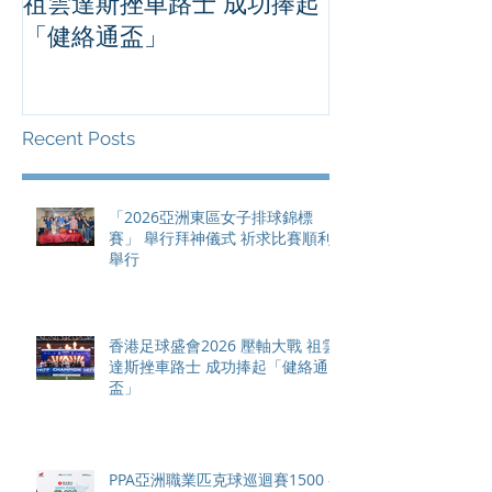
祖雲達斯挫車路士 成功捧起
1500 - 恒
「健絡通盃」
2026 香港將舉行亞洲首個大
滿貫賽事及 20
總獎金高達 11
Recent Posts
「2026亞洲東區女子排球錦標
賽」 舉行拜神儀式 祈求比賽順利
舉行
香港足球盛會2026 壓軸大戰 祖雲
達斯挫車路士 成功捧起「健絡通
盃」
PPA亞洲職業匹克球巡迴賽1500 -