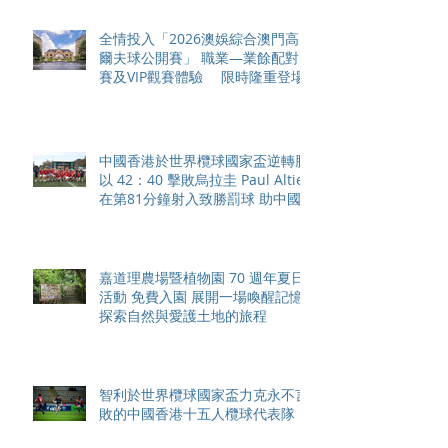
全情投入「2026澳娛綜合澳門高
爾夫球公開賽」 職業—業餘配對
賽及VIP觀賽體驗 限時隆重登場
中國香港於世界欖球國家盃逆轉勝
以 42：40 擊敗烏拉圭 Paul Altier
在第81分鐘射入致勝罰球 助中國
香港隊在國家盃中取得首勝
嘉道理農場暨植物園 70 週年夏日
活動 免費入園 展開一場喚醒記憶
探索自然與愛護土地的旅程
智利於世界欖球國家盃力克永不言
敗的中國香港十五人欖球代表隊