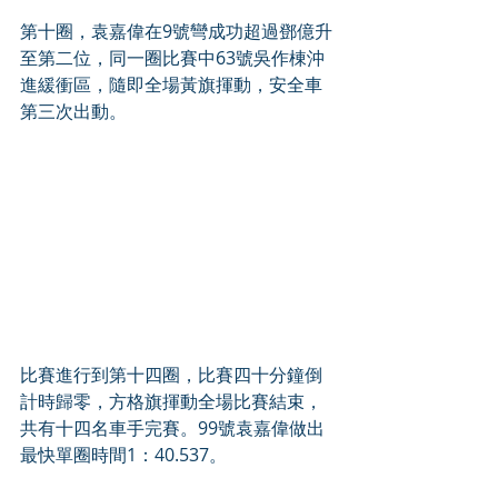
第十圈，袁嘉偉在9號彎成功超過鄧億升
至第二位，同一圈比賽中63號吳作棟沖
進緩衝區，隨即全場黃旗揮動，安全車
第三次出動。
比賽進行到第十四圈，比賽四十分鐘倒
計時歸零，方格旗揮動全場比賽結束，
共有十四名車手完賽。99號袁嘉偉做出
最快單圈時間1：40.537。