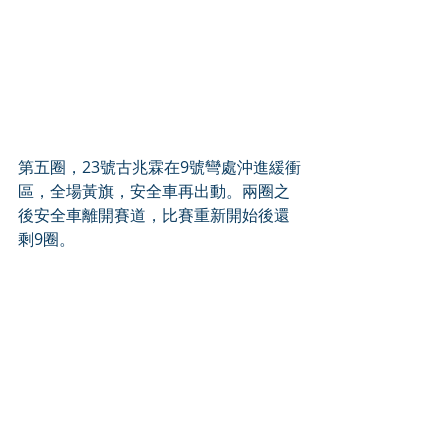
第五圈，23號古兆霖在9號彎處沖進緩衝
區，全場黃旗，安全車再出動。兩圈之
後安全車離開賽道，比賽重新開始後還
剩9圈。