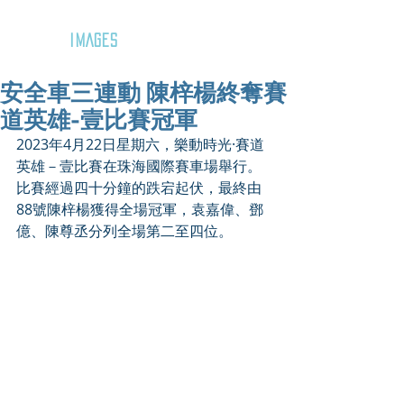
GOZAR
IMAGES
安全車三連動 陳梓楊終奪賽
道英雄-壹比賽冠軍
2023年4月22日星期六，樂動時光·賽道
英雄－壹比賽在珠海國際賽車場舉行。
比賽經過四十分鐘的跌宕起伏，最終由
88號陳梓楊獲得全場冠軍，袁嘉偉、鄧
億、陳尊丞分列全場第二至四位。