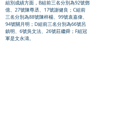
組別成績方面，B組前三名分別為92號鄧
億、27號陳尊丞、17號謝健良；C組前
三名分別為88號陳梓楊、99號袁嘉偉、
94號關月明；D組前三名分別為66號呂
鎮明、6號吳文法、26號莊繼舜；F組冠
軍是文永濤。