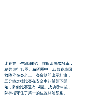
比賽在下午5時開始，採取滾動式發車，
總共進行15圈。編隊圈中，33號賽車因
故障停在賽道上，賽會隨即出示紅旗，
五分鐘之後比賽在安全車的帶領下開
始，剩餘比賽還有14圈。成功發車後，
陳梓楊守住了第一的位置開始領跑。