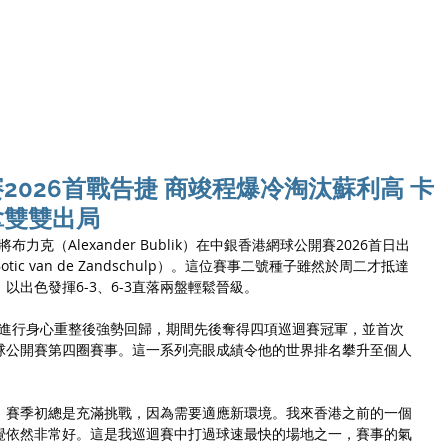
Ho
2026首戰告捷 商竣程爆冷淘汰蘇利高 卡
拿雙雙出局
布力克（Alexander Bublik）在中銀香港網球公開賽2026首日出
c van de Zandschulp）。這位賽事二號種子雖然於周二才抵達
以出色發揮6-3、6-3直落兩盤輕鬆晉級。
半年進行身心重整後強勢回歸，期間先後奪得四項巡迴賽冠軍，並首次
球公開賽第四圈賽事。這一系列亮眼成績令他的世界排名攀升至個人
。賽季初總是充滿挑戰，因為需要適應新環境。我來香港之前的一個
覺依然非常好。這是我巡迴賽中打過球速最快的場地之一，賽事的氣