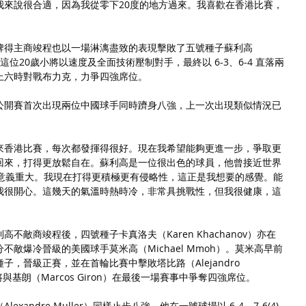
我來說很合適，因為我從零下20度的地方過來。我喜歡在香港比賽，
牌得主商竣程也以一場淋漓盡致的表現擊敗了五號種子蘇利高
八強。這位20歲小將以速度及全面技術壓制對手，最終以 6-3、6-4 直落兩
上六時對戰布力克，力爭四強席位。
公開賽首次出現兩位中國球手同時躋身八強，上一次出現類似情況已
來香港比賽，每次都發揮得很好。現在我希望能夠更進一步，爭取更
回來，打得更放鬆自在。蘇利高是一位很出色的球員，他曾接近世界
說意義重大。我現在打得更積極更有侵略性，這正是我想要的感覺。能
我很開心。這幾天的氣溫時熱時冷，非常具挑戰性，但我很健康，這
不敵商竣程後，四號種子卡真洛夫（Karen Khachanov）亦在
) 的比分不敵爆冷晉級的美國球手莫米高（Michael Mmoh）。莫米高早前
，晉級正賽，並在首輪比賽中擊敗塔比路（Alejandro 
將與基朗（Marcos Giron）在最後一場賽事中爭奪四強席位。
andre Muller）同樣止步八強。他在一號球場以 6-4、7-6(4) 