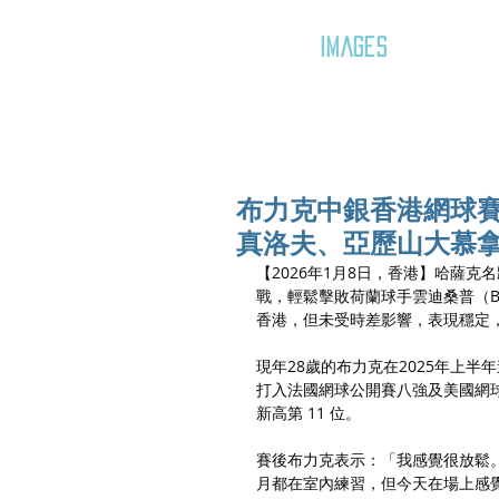
GOZAR
IMAGES
布力克中銀香港網球賽
真洛夫、亞歷山大慕
【2026年1月8日，香港】哈薩克名將
戰，輕鬆擊敗荷蘭球手雲迪桑普（Boti
香港，但未受時差影響，表現穩定，
現年28歲的布力克在2025年上
打入法國網球公開賽八強及美國網
新高第 11 位。
賽後布力克表示：「我感覺很放鬆
月都在室內練習，但今天在場上感