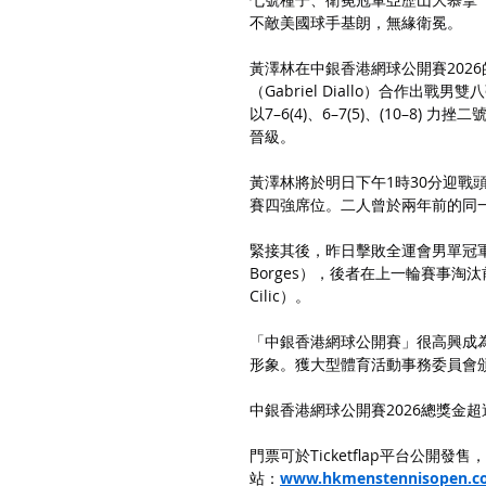
不敵美國球手基朗，無緣衛冕。
黃澤林在中銀香港網球公開賽202
（Gabriel Diallo）合作
以7–6(4)、6–7(5)、(10–8) 力挫
晉級。
黃澤林將於明日下午1時30分迎戰頭號種
賽四強席位。二人曾於兩年前的同一賽
緊接其後，昨日擊敗全運會男單冠軍吳易
Borges），後者在上一輪賽事淘汰
Cilic）。
「中銀香港網球公開賽」很高興成
形象。獲大型體育活動事務委員會
中銀香港網球公開賽2026總獎金
門票可於Ticketflap平台公開
站：
www.hkmenstennisopen.c