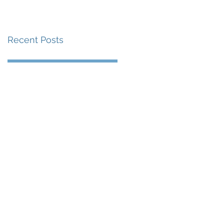
賽事及 2026 賽季最
戰 總獎金高達 110 萬
Recent Posts
美元