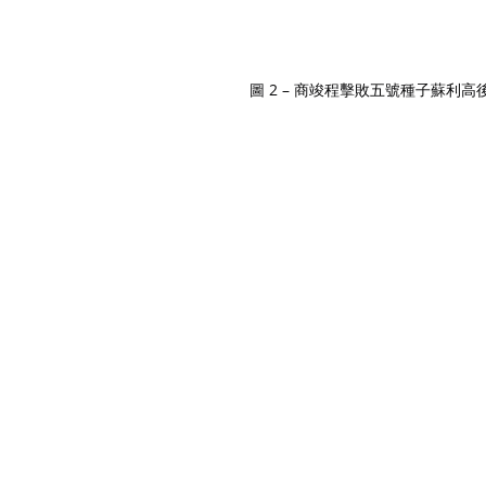
圖 2 – 商竣程擊敗五號種子蘇利