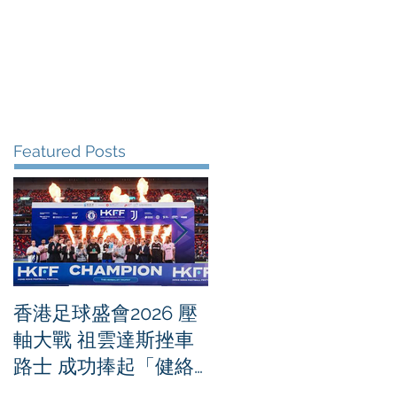
me
News
Albums
Contact
Featured Posts
香港足球盛會2026 壓
PPA亞洲職業匹克球
軸大戰 祖雲達斯挫車
迴賽1500 - 恒生銀行
路士 成功捧起「健絡
香港大滿貫2026 香港
通盃」
將舉行亞洲首個大滿