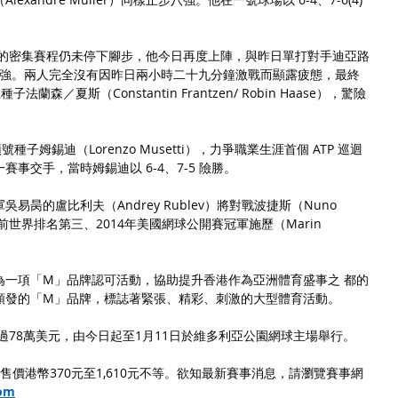
6的密集賽程仍未停下腳步，他今日再度上陣，與昨日單打對手迪亞路
出戰男雙八強。兩人完全沒有因昨日兩小時二十九分鐘激戰而顯露疲態，最終
二號種子法蘭森／夏斯（Constantin Frantzen/ Robin Haase），驚險
子姆錫迪（Lorenzo Musetti），力爭職業生涯首個 ATP 巡迴
事交手，當時姆錫迪以 6-4、7-5 險勝。
昺的盧比利夫（Andrey Rublev）將對戰波捷斯（Nuno 
前世界排名第三、2014年美國網球公開賽冠軍施歷（Marin 
為一項「M」品牌認可活動，協助提升香港作為亞洲體育盛事之 都的
頒發的「M」品牌，標誌著緊張、精彩、刺激的大型體育活動。
超過78萬美元，由今日起至1月11日於維多利亞公園網球主場舉行。
發售，售價港幣370元至1,610元不等。欲知最新賽事消息，請瀏覽賽事網
om