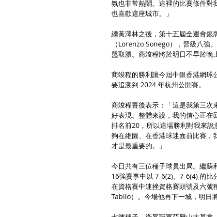
氛也非常熱鬧。這裡的比賽條件對
也喜歡這座城市。」
繼黃澤林之後，第十五屆全運會銀
（Lorenzo Sonego），晉級
盤取勝。商竣程將於明日不早於晚
商竣程的勝利讓今屆中銀香港網球
要追溯到 2024 年杭州公開賽。
商竣程賽後表示：「這是我第三次
好表現。整體來說，我的信心正在
排名前20，所以這場勝利對我來
夠在維園、在香港球迷面前比賽，
才是最重要的。」
今日共有三位種子球員出局。繼蘇利高
16強賽事中以 7-6(2)、7-6(4
在資格賽中連挫資格賽頭號及六號種子
Tabilo）。今場他再下一城，明日
七號種子、衛冕冠軍亞歷山大慕拿（Alex