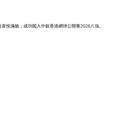
高後喜悅滿臉，成功闖入中銀香港網球公開賽2026八強。