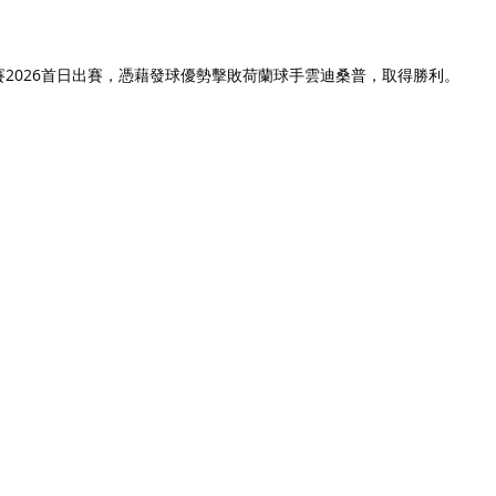
開賽2026首日出賽，憑藉發球優勢擊敗荷蘭球手雲迪桑普，取得勝利。