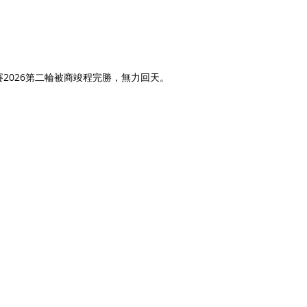
開賽2026第二輪被商竣程完勝，無力回天。