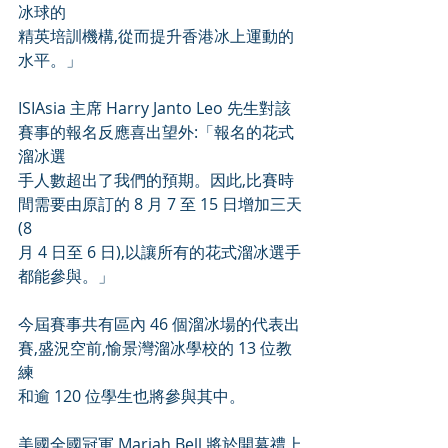
冰球的
精英培訓機構,從而提升香港冰上運動的
水平。」
ISIAsia 主席 Harry Janto Leo 先生對該
賽事的報名反應喜出望外:「報名的花式
溜冰選
手人數超出了我們的預期。因此,比賽時
間需要由原訂的 8 月 7 至 15 日增加三天
(8
月 4 日至 6 日),以讓所有的花式溜冰選手
都能參與。」
今屆賽事共有區內 46 個溜冰場的代表出
賽,盛況空前,愉景灣溜冰學校的 13 位教
練
和逾 120 位學生也將參與其中。
美國全國冠軍 Mariah Bell 將於開幕禮上