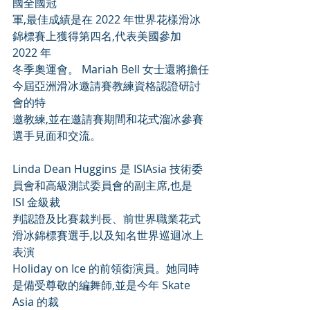
國全國冠
軍,最佳成績是在 2022 年世界花樣滑冰
錦標賽上獲得第四名,代表美國參加 
2022 年
冬季奧運會。 Mariah Bell 女士還將擔任
今屆亞洲滑冰邀請賽教練資格認證研討
會的特
邀教練,並在邀請賽期間和花式溜冰參賽
選手見面和交流。
Linda Dean Huggins 是 ISIAsia 技術委
員會和高級測試委員會的副主席,也是 
ISI 金級裁
判認證及比賽裁判長、前世界職業花式
滑冰錦標賽選手,以及知名世界巡迴冰上
表演
Holiday on Ice 的前領銜演員。她同時
是備受尊敬的編舞師,並是今年 Skate 
Asia 的裁