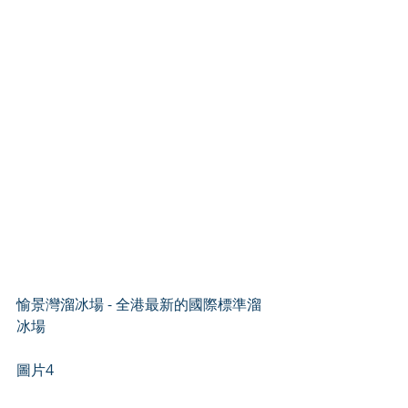
愉景灣溜冰場 - 全港最新的國際標準溜
冰場
圖片4