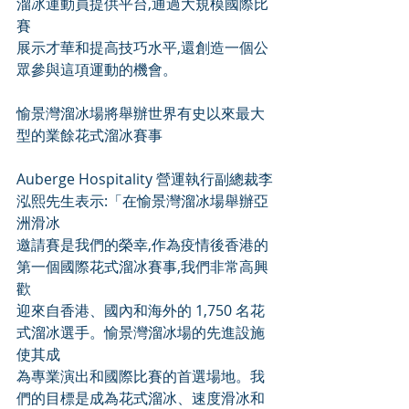
溜冰運動員提供平台,通過大規模國際比
賽
展示才華和提高技巧水平,還創造一個公
眾參與這項運動的機會。
愉景灣溜冰場將舉辦世界有史以來最大
型的業餘花式溜冰賽事
Auberge Hospitality 營運執行副總裁李
泓熙先生表示:「在愉景灣溜冰場舉辦亞
洲滑冰
邀請賽是我們的榮幸,作為疫情後香港的
第一個國際花式溜冰賽事,我們非常高興
歡
迎來自香港、國內和海外的 1,750 名花
式溜冰選手。愉景灣溜冰場的先進設施
使其成
為專業演出和國際比賽的首選場地。我
們的目標是成為花式溜冰、速度滑冰和