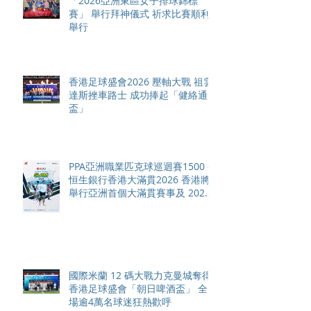
「2026亞洲東區女子排球錦標
賽」 舉行拜神儀式 祈求比賽順利
舉行
香港足球盛會2026 壓軸大戰 祖雲
達斯挫車路士 成功捧起「健絡通
盃」
PPA亞洲職業匹克球巡迴賽1500 -
恒生銀行香港大滿貫2026 香港將
舉行亞洲首個大滿貫賽事及 2026
賽季最終戰 總獎金高達 110 萬美
元
國際米蘭 12 碼大戰力克曼城奪得
香港足球盛會「朝日啤酒盃」 全
場逾4萬名球迷狂熱歡呼