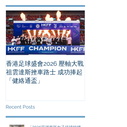
香港足球盛會2026 壓軸大戰
PPA亞洲職業
祖雲達斯挫車路士 成功捧起
1500 - 恒
「健絡通盃」
2026 香港將舉行亞洲首個大
滿貫賽事及 20
總獎金高達 11
Recent Posts