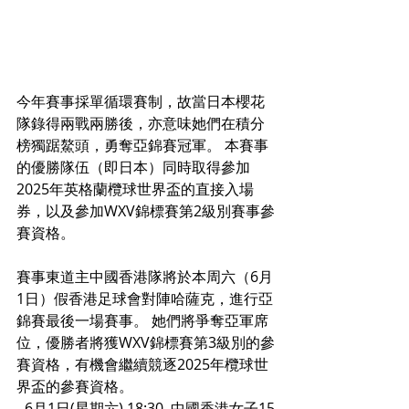
今年賽事採單循環賽制，故當日本櫻花
隊錄得兩戰兩勝後，亦意味她們在積分
榜獨踞鰲頭，勇奪亞錦賽冠軍。 本賽事
的優勝隊伍（即日本）同時取得參加
2025年英格蘭欖球世界盃的直接入場
券，以及參加WXV錦標賽第2級別賽事參
賽資格。 
賽事東道主中國香港隊將於本周六（6月
1日）假香港足球會對陣哈薩克，進行亞
錦賽最後一場賽事。 她們將爭奪亞軍席
位，優勝者將獲WXV錦標賽第3級別的參
賽資格，有機會繼續競逐2025年欖球世
界盃的參賽資格。  
- 6月1日(星期六) 18:30  中國香港女子15