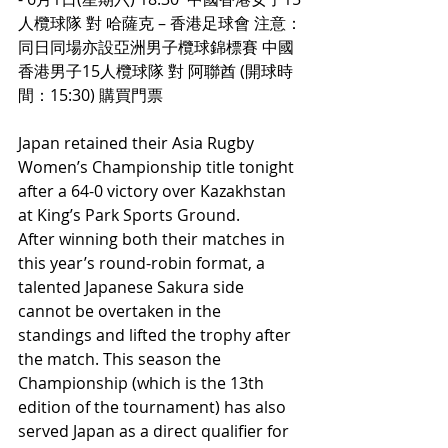
人欖球隊 對 哈薩克 – 香港足球會 注意：
同日同場亦設亞洲男子欖球錦標賽 中國
香港男子15人欖球隊 對 阿聯酋 (開球時
間：15:30) 
購買門票
Japan retained their Asia Rugby 
Women’s Championship title tonight 
after a 64-0 victory over Kazakhstan 
at King’s Park Sports Ground.  
After winning both their matches in 
this year’s round-robin format, a 
talented Japanese Sakura side 
cannot be overtaken in the 
standings and lifted the trophy after 
the match. This season the 
Championship (which is the 13th 
edition of the tournament) has also 
served Japan as a direct qualifier for 