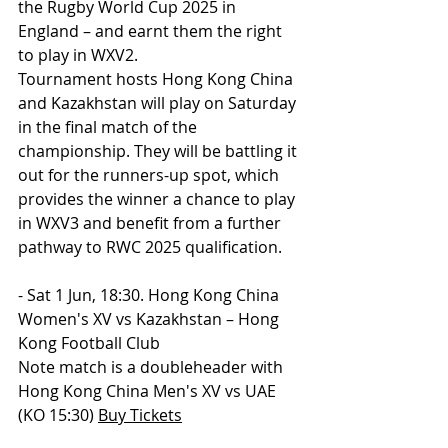
the Rugby World Cup 2025 in 
England – and earnt them the right 
to play in WXV2. 
Tournament hosts Hong Kong China 
and Kazakhstan will play on Saturday 
in the final match of the 
championship. They will be battling it 
out for the runners-up spot, which 
provides the winner a chance to play 
in WXV3 and benefit from a further 
pathway to RWC 2025 qualification. 
- Sat 1 Jun, 18:30. Hong Kong China 
Women's XV vs Kazakhstan – Hong 
Kong Football Club   
Note match is a doubleheader with 
Hong Kong China Men's XV vs UAE 
(KO 15:30) 
Buy Tickets