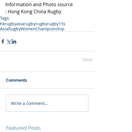
Information and Photo source 
: Hong Kong China Rugby 
Tags:
hkrugby
asiarugby
rugby
rugby15s
AsiaRugbyWomenChampionship
Comments
Write a comment...
Featured Posts