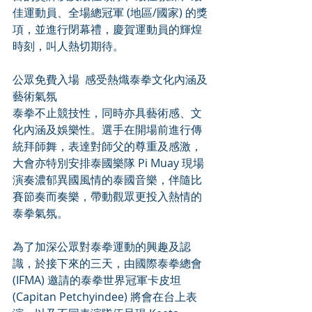
佳運動員、全場總冠軍 (地區/國家) 的獎
項，並進行閉幕禮，慶賀運動員的輝煌
時刻，叫人熱切期待。 
公眾免費入場  感受熱熾泰拳文化內涵及
藝術氣氛 
泰拳不止競技性，同時亦具藝術感、文
化內涵及娛樂性。選手在開場前進行傳
統拜師舞，表達對師父的尊重及感激，
大會亦特別安排泰國樂隊 Pi Muay 現場
演奏濃郁異國風情的泰國音樂，伴隨比
賽節奏而奏樂，帶動觀眾更投入熱情的
泰拳氣氛。 
為了加深公眾對泰拳運動的興趣及認
識，於接下來的三天，由國際泰拳總會 
(IFMA) 邀請的泰拳世界冠軍卡皮坦 
(Capitan Petchyindee) 將會在台上表