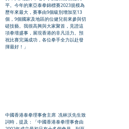
平。今年的東亞泰拳錦標賽2023規模為
歷年來最大，賽事由9個級別增加至13
個，9個國家及地區的位健兒前來參與切
磋技藝。我很高興與大家聚首，見證這
項拳壇盛事，展現香港的非凡活力。預
祝比賽完滿成功，各位拳手全力以赴發
揮最好！」 
中國香港泰拳理事會主席  冼林沃先生致
詞時，提及：「中國香港泰拳理事會由
2002年成立最初只有十多個會員，到至