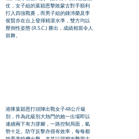
仗，女子組的葉穎恩擊敗蒙古對手順利
打入四強戰賽，而男子組的鍾沛榮及李
俊賢亦在台上發揮精湛水準，雙方均以
壓倒性姿態 (R.S.C.) 勝出，成績相當令人
鼓舞。 
港隊葉穎恩打頭陣出戰女子48公斤級
別，作為此級別大熱門的她一出場即以
連續兩下有力撐腳，一路控制局面，氣
勢十足。防守反擊亦很有效率，每每都
能看準時機出擊，尤其以踢腳攻擊蒙古