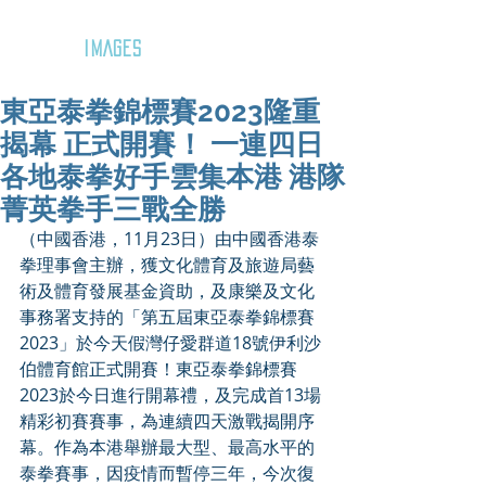
GOZAR
IMAGES
東亞泰拳錦標賽2023隆重
揭幕 正式開賽！ 一連四日
各地泰拳好手雲集本港 港隊
菁英拳手三戰全勝
（中國香港，11月23日）由中國香港泰
拳理事會主辦，獲文化體育及旅遊局藝
術及體育發展基金資助，及康樂及文化
事務署支持的「第五屆東亞泰拳錦標賽
2023」於今天假灣仔愛群道18號伊利沙
伯體育館正式開賽！東亞泰拳錦標賽
2023於今日進行開幕禮，及完成首13場
精彩初賽賽事，為連續四天激戰揭開序
幕。作為本港舉辦最大型、最高水平的
泰拳賽事，因疫情而暫停三年，今次復