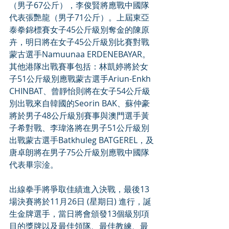
（男子67公斤），李俊賢將應戰中國隊
代表張艷龍（男子71公斤）。上屆東亞
泰拳錦標賽女子45公斤級別奪金的陳原
卉，明日將在女子45公斤級別比賽對戰
蒙古選手Namuunaa ERDENEBAYAR。
其他港隊出戰賽事包括：林凱婷將於女
子51公斤級別應戰蒙古選手Ariun-Enkh 
CHINBAT、曾靜怡則將在女子54公斤級
別出戰來自韓國的Seorin BAK、蘇仲豪
將於男子48公斤級別賽事與澳門選手黃
子希對戰、李瑋洛將在男子51公斤級別
出戰蒙古選手Batkhuleg BATGEREL，及
唐卓朗將在男子75公斤級別應戰中國隊
代表畢宗淦。 
出線拳手將爭取佳績進入決戰，最後13
場決賽將於11月26日 (星期日) 進行，誕
生金牌選手，當日將會頒發13個級別項
目的獎牌以及最佳領隊、最佳教練、最