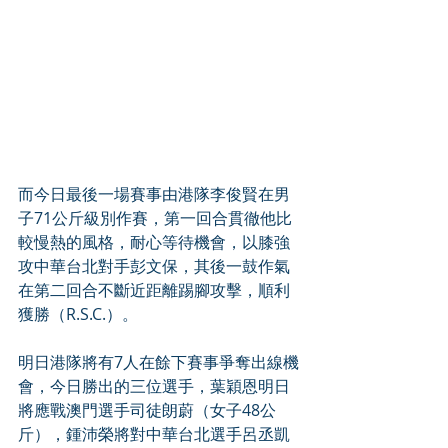
而今日最後一場賽事由港隊李俊賢在男
子71公斤級別作賽，第一回合貫徹他比
較慢熱的風格，耐心等待機會，以膝強
攻中華台北對手彭文保，其後一鼓作氣
在第二回合不斷近距離踢腳攻擊，順利
獲勝（R.S.C.）。 
明日港隊將有7人在餘下賽事爭奪出線機
會，今日勝出的三位選手，葉穎恩明日
將應戰澳門選手司徒朗蔚（女子48公
斤），鍾沛榮將對中華台北選手呂丞凱