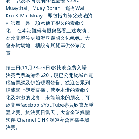
演，以及不同表演隊伍呈現 Keeta 
Muaythai、Muay Boran，還有Wai 
Kru & Mai Muay，即包括向師父致敬的
拜師舞，是一項承傳了很久的泰拳文
化。 在本港難得有機會觀看上述表演，
為比賽增添更加濃厚泰國文化氣氛。大
會亦於場地二樓設有展覽區供公眾欣
賞。 
頭三日(11月23-25日)的比賽免費入場，
決賽門票為港幣$20，現已公開於城市電
腦售票網及伊館現場發售。歡迎公眾到
場或網上觀看直播，感受本港的泰拳文
化及刺激的比賽。未能前來的朋友，可
於賽事facebook/YouTube專頁欣賞及重
溫比賽。於決賽日當天，大會全球媒體
夥伴 Channel C HK 頻道亦會直播各場
決賽。 