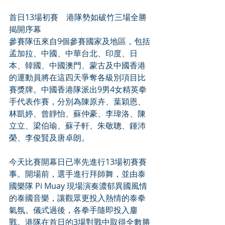
首日13場初賽    港隊勢如破竹三場全勝
揭開序幕 
參賽隊伍來自9個參賽國家及地區，包括
孟加拉、中國、中華台北、印度、日
本、韓國、中國澳門、蒙古及中國香港
的運動員將在這四天爭奪各級別項目比
賽獎牌。中國香港隊派出9男4女精英拳
手代表作賽，分別為陳原卉、葉穎恩、
林凱婷、曾靜怡、蘇仲豪、李瑋洛、陳
立立、梁伯瑜、蘇子軒、朱敬聰、鍾沛
榮、李俊賢及唐卓朗。 
今天比賽開幕日已率先進行13場初賽賽
事。開場前，選手進行拜師舞，並由泰
國樂隊 Pi Muay 現場演奏濃郁異國風情
的泰國音樂，讓觀眾更投入熱情的泰拳
氣氛。儀式過後，各拳手隨即投入鏖
戰。港隊在首日的3場對戰中取得全數勝