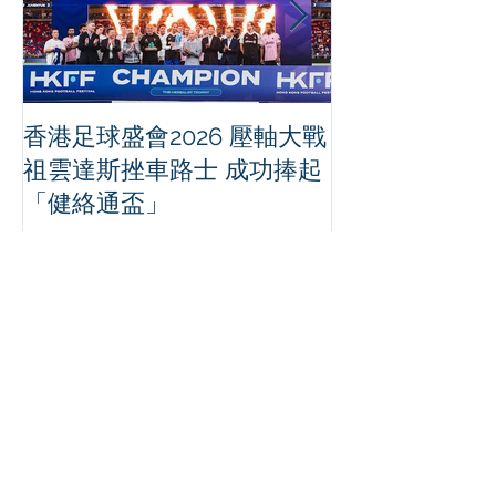
香港足球盛會2026 壓軸大戰
PPA亞洲職業
祖雲達斯挫車路士 成功捧起
1500 - 恒
「健絡通盃」
2026 香港將舉行亞洲首個大
滿貫賽事及 20
總獎金高達 11
Recent Posts
「2026亞洲東區女子排球錦標
賽」 舉行拜神儀式 祈求比賽順利
舉行