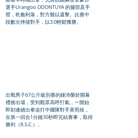
選手Urangoo ODONTUYA 的腿部及手
臂，乾脆利落，對方難以還擊。比賽中
段數次摔撻對手，以3:0輕鬆獲勝。 
出戰男子67公斤級別賽的鍾沛榮於開幕
禮後出場，受到觀眾高呼打氣，一開始
即刻連續出拳追打中國隊對手黃照歧，
在第一回合1分鐘30秒即完結賽事，取得
勝利（R.S.C.）。 