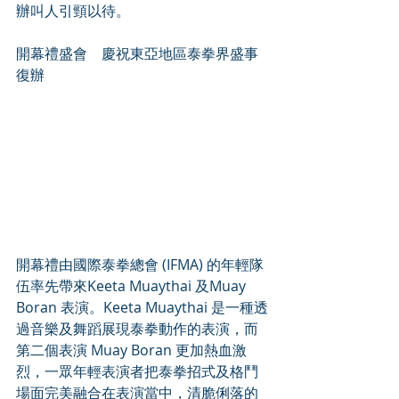
辦叫人引頸以待。 
開幕禮盛會    慶祝東亞地區泰拳界盛事
復辦 
開幕禮由國際泰拳總會 (IFMA) 的年輕隊
伍率先帶來Keeta Muaythai 及Muay 
Boran 表演。Keeta Muaythai 是一種透
過音樂及舞蹈展現泰拳動作的表演，而
第二個表演 Muay Boran 更加熱血激
烈，一眾年輕表演者把泰拳招式及格鬥
場面完美融合在表演當中，清脆俐落的