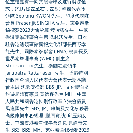
位主禮嘉賓一同共襄盛舉及進行剪綵儀
式，(相片從左至右，左起) 韓國代表隊
領隊 Seokmu KWON 先生、印度代表隊
會長 Prasenjit SINGHA 先生、東亞泰拳
錦標賽2023大會統籌 黃汝榮先生、中國
香港泰拳理事會主席 冼林沃先生、日本
駐香港總領事館廣報文化部部長西野幸
龍先生、國際泰拳聯會 (IFMA) 秘書長及
世界泰拳理事會 (WMC) 副主席 
Stephan Fox 先生、泰國駐港領事 
Jarupatra Rattanaseri 先生、香港特別
行政區全國人民代表大會代表元朗區議
會主席 沈豪傑律師 BBS, JP、文化體育及
旅遊局體育專員 黃德森先生 MH、中華
人民共和國香港特别行政區立法會議員 
馬逢國先生 GBS, JP、康樂及文化事務署
高級康樂事務經理 (體育資助) 邱玉娟女
士、中國香港泰拳理事會會長 貝鈞奇先
生 SBS, BBS, MH、東亞泰拳錦標賽2023